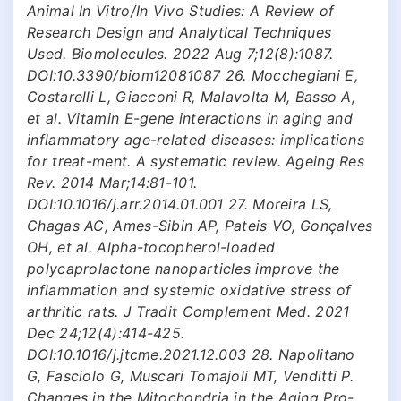
Animal In Vitro/In Vivo Studies: A Review of
Research Design and Analytical Techniques
Used. Biomolecules. 2022 Aug 7;12(8):1087.
DOI:10.3390/biom12081087 26. Mocchegiani E,
Costarelli L, Giacconi R, Malavolta M, Basso A,
et al. Vitamin E-gene interactions in aging and
inflammatory age-related diseases: implications
for treat-ment. A systematic review. Ageing Res
Rev. 2014 Mar;14:81-101.
DOI:10.1016/j.arr.2014.01.001 27. Moreira LS,
Chagas AC, Ames-Sibin AP, Pateis VO, Gonçalves
OH, et al. Alpha-tocopherol-loaded
polycaprolactone nanoparticles improve the
inflammation and systemic oxidative stress of
arthritic rats. J Tradit Complement Med. 2021
Dec 24;12(4):414-425.
DOI:10.1016/j.jtcme.2021.12.003 28. Napolitano
G, Fasciolo G, Muscari Tomajoli MT, Venditti P.
Changes in the Mitochondria in the Aging Pro-