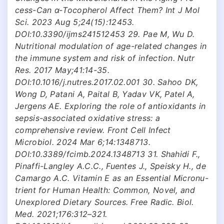
cess-Can α-Tocopherol Affect Them? Int J Mol
Sci. 2023 Aug 5;24(15):12453.
DOI:10.3390/ijms241512453 29. Pae M, Wu D.
Nutritional modulation of age-related changes in
the immune system and risk of infection. Nutr
Res. 2017 May;41:14-35.
DOI:10.1016/j.nutres.2017.02.001 30. Sahoo DK,
Wong D, Patani A, Paital B, Yadav VK, Patel A,
Jergens AE. Exploring the role of antioxidants in
sepsis-associated oxidative stress: a
comprehensive review. Front Cell Infect
Microbiol. 2024 Mar 6;14:1348713.
DOI:10.3389/fcimb.2024.1348713 31. Shahidi F.,
Pinaffi-Langley A.C.C., Fuentes J., Speisky H., de
Camargo A.C. Vitamin E as an Essential Micronu-
trient for Human Health: Common, Novel, and
Unexplored Dietary Sources. Free Radic. Biol.
Med. 2021;176:312–321.