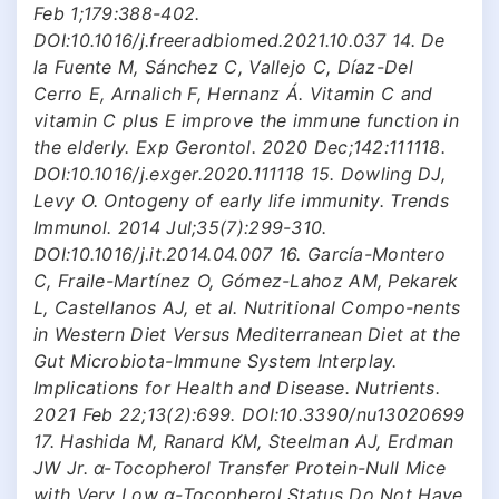
Feb 1;179:388-402.
DOI:10.1016/j.freeradbiomed.2021.10.037 14. De
la Fuente M, Sánchez C, Vallejo C, Díaz-Del
Cerro E, Arnalich F, Hernanz Á. Vitamin C and
vitamin C plus E improve the immune function in
the elderly. Exp Gerontol. 2020 Dec;142:111118.
DOI:10.1016/j.exger.2020.111118 15. Dowling DJ,
Levy O. Ontogeny of early life immunity. Trends
Immunol. 2014 Jul;35(7):299-310.
DOI:10.1016/j.it.2014.04.007 16. García-Montero
C, Fraile-Martínez O, Gómez-Lahoz AM, Pekarek
L, Castellanos AJ, et al. Nutritional Compo-nents
in Western Diet Versus Mediterranean Diet at the
Gut Microbiota-Immune System Interplay.
Implications for Health and Disease. Nutrients.
2021 Feb 22;13(2):699. DOI:10.3390/nu13020699
17. Hashida M, Ranard KM, Steelman AJ, Erdman
JW Jr. α-Tocopherol Transfer Protein-Null Mice
with Very Low α-Tocopherol Status Do Not Have