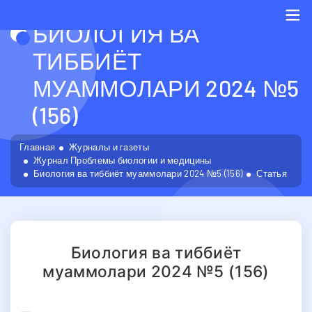
БИОЛОГИЯ ВА
Me
ТИББИЁТ
МУАММОЛАРИ 2024 №5
(156)
Главная
Журналы и газеты
Журнал Проблемы биологии и медицины
Биология ва тиббиёт муаммолари 2024 №5 (156)
Статья
Биология ва тиббиёт
муаммолари 2024 №5 (156)