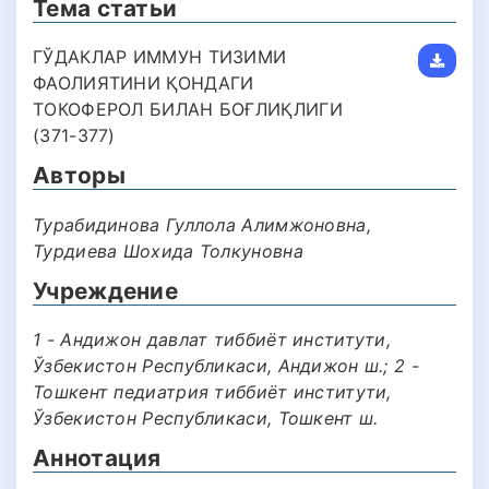
Тема статьи
ГЎДАКЛАР ИММУН ТИЗИМИ
ФАОЛИЯТИНИ ҚОНДАГИ
ТОКОФЕРОЛ БИЛАН БОҒЛИҚЛИГИ
(371-377)
Авторы
Турaбидинoвa Гуллoлa Aлимжoнoвнa,
Турдиева Шохида Толкуновна
Учреждение
1 - Андижон давлат тиббиёт институти,
Ўзбекистон Республикаси, Андижон ш.; 2 -
Тошкент педиатрия тиббиёт институти,
Ўзбекистон Республикаси, Тошкент ш.
Аннотация