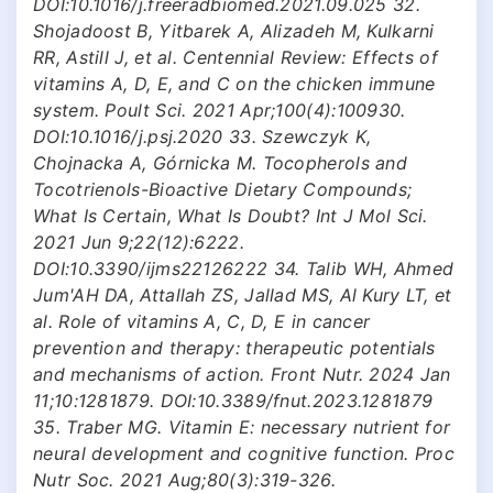
DOI:10.1016/j.freeradbiomed.2021.09.025 32.
Shojadoost B, Yitbarek A, Alizadeh M, Kulkarni
RR, Astill J, et al. Centennial Review: Effects of
vitamins A, D, E, and C on the chicken immune
system. Poult Sci. 2021 Apr;100(4):100930.
DOI:10.1016/j.psj.2020 33. Szewczyk K,
Chojnacka A, Górnicka M. Tocopherols and
Tocotrienols-Bioactive Dietary Compounds;
What Is Certain, What Is Doubt? Int J Mol Sci.
2021 Jun 9;22(12):6222.
DOI:10.3390/ijms22126222 34. Talib WH, Ahmed
Jum'AH DA, Attallah ZS, Jallad MS, Al Kury LT, et
al. Role of vitamins A, C, D, E in cancer
prevention and therapy: therapeutic potentials
and mechanisms of action. Front Nutr. 2024 Jan
11;10:1281879. DOI:10.3389/fnut.2023.1281879
35. Traber MG. Vitamin E: necessary nutrient for
neural development and cognitive function. Proc
Nutr Soc. 2021 Aug;80(3):319-326.