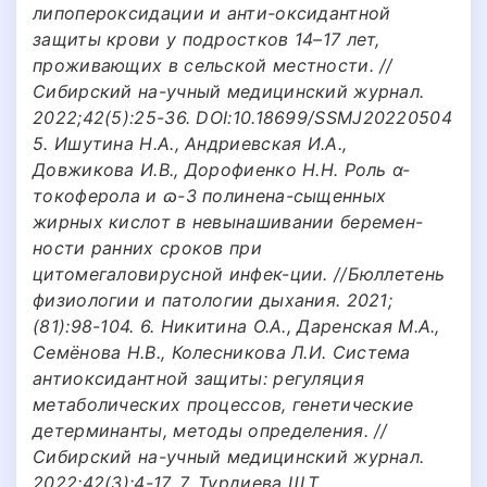
липопероксидации и анти-оксидантной
защиты крови у подростков 14–17 лет,
проживающих в сельской местности. //
Сибирский на-учный медицинский журнал.
2022;42(5):25-36. DOI:10.18699/SSMJ20220504
5. Ишутина Н.А., Андриевская И.А.,
Довжикова И.В., Дорофиенко Н.Н. Роль α-
токоферола и ɷ-3 полинена-сыщенных
жирных кислот в невынашивании беремен-
ности ранних сроков при
цитомегаловирусной инфек-ции. //Бюллетень
физиологии и патологии дыхания. 2021;
(81):98-104. 6. Никитина О.А., Даренская М.А.,
Семёнова Н.В., Колесникова Л.И. Система
антиоксидантной защиты: регуляция
метаболических процессов, генетические
детерминанты, методы определения. //
Сибирский на-учный медицинский журнал.
2022;42(3):4-17. 7. Турдиева Ш.Т.