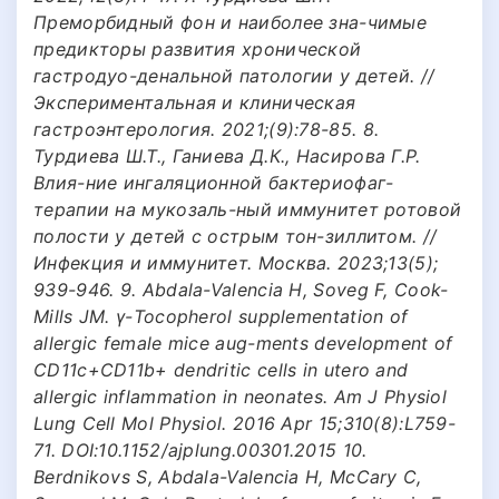
Преморбидный фон и наиболее зна-чимые
предикторы развития хронической
гастродуо-денальной патологии у детей. //
Экспериментальная и клиническая
гастроэнтерология. 2021;(9):78-85. 8.
Турдиева Ш.Т., Ганиева Д.К., Насирова Г.Р.
Влия-ние ингаляционной бактериофаг-
терапии на мукозаль-ный иммунитет ротовой
полости у детей с острым тон-зиллитом. //
Инфекция и иммунитет. Москва. 2023;13(5);
939-946. 9. Abdala-Valencia H, Soveg F, Cook-
Mills JM. γ-Tocopherol supplementation of
allergic female mice aug-ments development of
CD11c+CD11b+ dendritic cells in utero and
allergic inflammation in neonates. Am J Physiol
Lung Cell Mol Physiol. 2016 Apr 15;310(8):L759-
71. DOI:10.1152/ajplung.00301.2015 10.
Berdnikovs S, Abdala-Valencia H, McCary C,