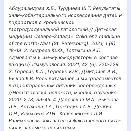
Абдурашидова Х.Б., Турдиева Ш.Т. Результаты
хели-кобактериального исследования детей и
подростков с хронической
гастродуоденальной патологией.// Дет-ская
медицина Северо-Запада= Children’s medicine
of the North-West (St. Petersburg). 2021; 1 (9):
18-19. 2. Андреев Ю.Ю., Топтыгина А.П.
Адъюванты и им-муномодуляторы в составе
вакцин.// Иммунология. 2021; 42 (6): 720-729.
3. Горелик К.Д., Горелик Ю.В., Дмитриев А.В.,
Быков К.В. Роль витаминов и микроэлементов
в парентераль-ном питании новорожденных.
//Неонатология: ново-сти, мнения, обучение.
2020: 2 (8):39-46. 4. Даренская М.А., Рычкова
Л.В., Астахова Т.А., По-година А.В., Долгих
О.Н., Климкина Ю.Н., Колеснико-ва Л.И.
Взаимосвязь показателей фактического пита-
ния и параметров системы