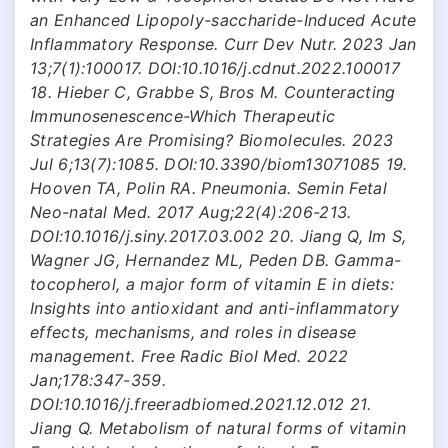
an Enhanced Lipopoly-saccharide-Induced Acute
Inflammatory Response. Curr Dev Nutr. 2023 Jan
13;7(1):100017. DOI:10.1016/j.cdnut.2022.100017
18. Hieber C, Grabbe S, Bros M. Counteracting
Immunosenescence-Which Therapeutic
Strategies Are Promising? Biomolecules. 2023
Jul 6;13(7):1085. DOI:10.3390/biom13071085 19.
Hooven TA, Polin RA. Pneumonia. Semin Fetal
Neo-natal Med. 2017 Aug;22(4):206-213.
DOI:10.1016/j.siny.2017.03.002 20. Jiang Q, Im S,
Wagner JG, Hernandez ML, Peden DB. Gamma-
tocopherol, a major form of vitamin E in diets:
Insights into antioxidant and anti-inflammatory
effects, mechanisms, and roles in disease
management. Free Radic Biol Med. 2022
Jan;178:347-359.
DOI:10.1016/j.freeradbiomed.2021.12.012 21.
Jiang Q. Metabolism of natural forms of vitamin