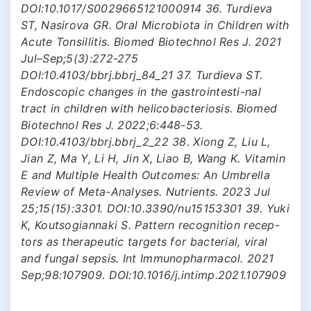
DOI:10.1017/S0029665121000914 36. Turdieva
ST, Nasirova GR. Oral Microbiota in Children with
Acute Tonsillitis. Biomed Biotechnol Res J. 2021
Jul–Sep;5(3):272-275
DOI:10.4103/bbrj.bbrj_84_21 37. Turdieva ST.
Endoscopic changes in the gastrointesti-nal
tract in children with helicobacteriosis. Biomed
Biotechnol Res J. 2022;6:448-53.
DOI:10.4103/bbrj.bbrj_2_22 38. Xiong Z, Liu L,
Jian Z, Ma Y, Li H, Jin X, Liao B, Wang K. Vitamin
E and Multiple Health Outcomes: An Umbrella
Review of Meta-Analyses. Nutrients. 2023 Jul
25;15(15):3301. DOI:10.3390/nu15153301 39. Yuki
K, Koutsogiannaki S. Pattern recognition recep-
tors as therapeutic targets for bacterial, viral
and fungal sepsis. Int Immunopharmacol. 2021
Sep;98:107909. DOI:10.1016/j.intimp.2021.107909