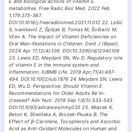
E and biological actions of vitamin E
metabolites. Free Radic Biol Med. 2022 Feb
1;179:375-387.
DOI:10.1016/j.freeradbiomed.2021.11.012 22. Lešić
S, Ivanišević Z, Špiljak B, Tomas M, Šoštarić M,
Včev A. The Impact of Vitamin Deficiencies on
Oral Man-ifestations in Children. Dent J (Basel).
2024 Apr 17;12(4):109. DOI:10.3390/dj12040109
23. Lewis ED, Meydani SN, Wu D. Regulatory role
of vitamin E in the immune system and
inflammation. IUBMB Life. 2019 Apr;71(4):487-
494. DOI:10.1002/iub.1976 24. Meydani SN, Lewis
ED, Wu D. Perspective: Should Vitamin E
Recommendations for Older Adults Be In-
creased? Adv Nutr. 2018 Sep 1;9(5):533-543.
DOI:10.1093/advances/nmy035 25. Miazek K,
Beton K, Śliwińska A, Brożek-Płuska B. The
Effect of β-Carotene, Tocopherols and Ascorbic
Acid as Anti-Oxidant Molecules on Human and