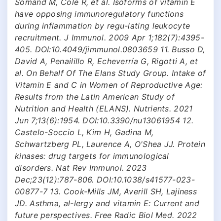
Somand M, Cole R, et al. Isoforms of vitamin E
have opposing immunoregulatory functions
during inflammation by regu-lating leukocyte
recruitment. J Immunol. 2009 Apr 1;182(7):4395-
405. DOI:10.4049/jimmunol.0803659 11. Busso D,
David A, Penailillo R, Echeverría G, Rigotti A, et
al. On Behalf Of The Elans Study Group. Intake of
Vitamin E and C in Women of Reproductive Age:
Results from the Latin American Study of
Nutrition and Health (ELANS). Nutrients. 2021
Jun 7;13(6):1954. DOI:10.3390/nu13061954 12.
Castelo-Soccio L, Kim H, Gadina M,
Schwartzberg PL, Laurence A, O'Shea JJ. Protein
kinases: drug targets for immunological
disorders. Nat Rev Immunol. 2023
Dec;23(12):787-806. DOI:10.1038/s41577-023-
00877-7 13. Cook-Mills JM, Averill SH, Lajiness
JD. Asthma, al-lergy and vitamin E: Current and
future perspectives. Free Radic Biol Med. 2022