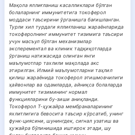
Мақола яллиғланиш касалликлари бўлган
болаларнинг иммунитетига токоферол
моддаси таъсирини ўрганишга бағишланган.
Турли хил турдаги яллиғланиш жараёнларида
токоферолнинг иммунитет тизимига таъсири
учун масъул бўлган механизмлар
эксперементал ва клиник тадқиқотларда
ўрганиш натижасида олинган янги
маълумотлар тахлили мақолада акс
этирилган. Илмий маълумотларни таҳлил
қилиш жараёнида токоферол этишмовчилиги
ҳайвонлар ва одамларда, айниқса болаларда
иммунитет тизимининг нормал
функцияларини бу-зиши аниқланди.
Токоферол Т-ҳужайра мембраналарининг
яхлитлигига бевосита таъсир кўрсатиб, унинг
функ-циясини, шунингдек, сигнал узатиш ва
ҳужайра бўлинишида иштирок этади, шу