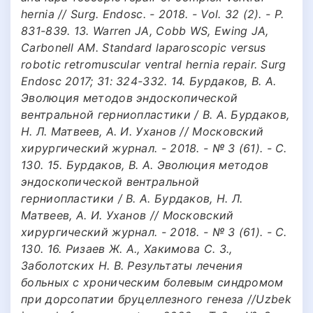
hernia // Surg. Endosc. - 2018. - Vol. 32 (2). - P.
831-839. 13. Warren JA, Cobb WS, Ewing JA,
Carbonell AM. Standard laparoscopic versus
robotic retromuscular ventral hernia repair. Surg
Endosc 2017; 31: 324-332. 14. Бурдаков, В. А.
Эволюция методов эндоскопической
вентральной герниопластики / В. А. Бурдаков,
Н. Л. Матвеев, А. И. Уханов // Московский
хирургический журнал. - 2018. - № 3 (61). - С.
130. 15. Бурдаков, В. А. Эволюция методов
эндоскопической вентральной
герниопластики / В. А. Бурдаков, Н. Л.
Матвеев, А. И. Уханов // Московский
хирургический журнал. - 2018. - № 3 (61). - С.
130. 16. Ризаев Ж. А., Хакимова С. З.,
Заболотских Н. В. Результаты лечения
больных с хроническим болевым синдромом
при дорсопатии бруцеллезного генеза //Uzbek