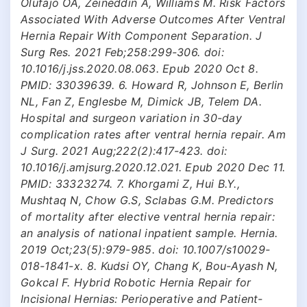
Olufajo OA, Zeineddin A, Williams M. Risk Factors
Associated With Adverse Outcomes After Ventral
Hernia Repair With Component Separation. J
Surg Res. 2021 Feb;258:299-306. doi:
10.1016/j.jss.2020.08.063. Epub 2020 Oct 8.
PMID: 33039639. 6. Howard R, Johnson E, Berlin
NL, Fan Z, Englesbe M, Dimick JB, Telem DA.
Hospital and surgeon variation in 30-day
complication rates after ventral hernia repair. Am
J Surg. 2021 Aug;222(2):417-423. doi:
10.1016/j.amjsurg.2020.12.021. Epub 2020 Dec 11.
PMID: 33323274. 7. Khorgami Z, Hui B.Y.,
Mushtaq N, Chow G.S, Sclabas G.M. Predictors
of mortality after elective ventral hernia repair:
an analysis of national inpatient sample. Hernia.
2019 Oct;23(5):979-985. doi: 10.1007/s10029-
018-1841-x. 8. Kudsi OY, Chang K, Bou-Ayash N,
Gokcal F. Hybrid Robotic Hernia Repair for
Incisional Hernias: Perioperative and Patient-