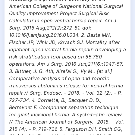
American College of Surgeons National Surgical
Quality Improvement Project Surgical Risk
Calculator in open ventral hernia repair. Am J
Surg. 2016 Aug;212(2):272-81. doi:
10.1016/j.amjsurg.2016.01.034. 2. Basta MN,
Fischer JP, Wink JD, Kovach SJ. Mortality after
inpatient open ventral hernia repair: developing a
risk stratification tool based on 55,760
operations. Am J Surg. 2016 Jun;211(6):1047-57.
3. Bittner, J. G. 4th, Alrefai S., Vy M., [et al.]
Comparative analysis of open and robotic
transversus abdominis release for ventral hernia
repair // Surg. Endosc. - 2018. - Vol. 32 (2). - P.
727-734. 4. Cornette, B., Bacquer D. D.,
Berrevoet F. Component separation technique
for giant incisional hernia: A system-atic review
// The American Journal of Surgery. -2018. - Vol.
215 (4). - P. 719-726 5. Ferguson DH, Smith CG,