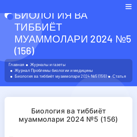
БИОЛОГИЯ ВА
Me
ТИББИЁТ
МУАММОЛАРИ 2024 №5
(156)
Главная
Журналы и газеты
Журнал Проблемы биологии и медицины
Биология ва тиббиёт муаммолари 2024 №5 (156)
Статья
Биология ва тиббиёт
муаммолари 2024 №5 (156)