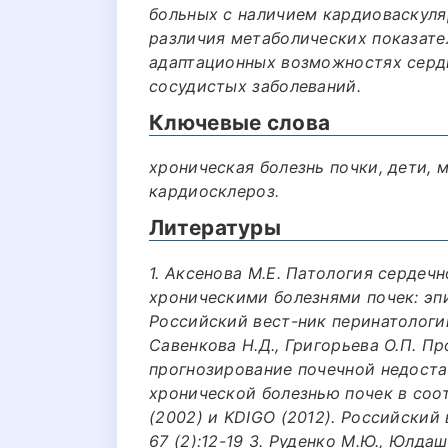
больных с наличием кардиоваскул
различия метаболических показате
адаптационных возможностях серд
сосудистых заболеваний.
Ключевые слова
хроническая болезнь почки, дети, 
кардиосклероз.
Литературы
1. Аксенова М.Е. Патология сердеч
хроническими болезнями почек: эпи
Российский вест-ник перинатологии 
Савенкова Н.Д., Григорьева О.П. П
прогнозирование почечной недоста
хронической болезнью почек в соо
(2002) и KDIGO (2012). Российский
67 (2):12-19 3. Руденко М.Ю., Юлда