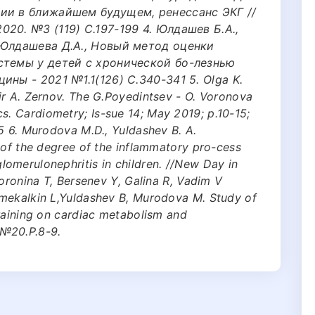
ии в ближайшем будущем, ренессанс ЭКГ //
20. №3 (119) С.197-199 4. Юлдашев Б.А.,
 Юлдашева Д.А., Новый метод оценки
стемы у детей с хронической бо-лезнью
ны - 2021 №1.1(126) С.340-341 5. Olga K.
ir A. Zernov. The G.Poyedintsev - O. Voronova
 Cardiometry; Is-sue 14; May 2019; p.10-15;
5 6. Murodova M.D., Yuldashev B. A.
 of the degree of the inflammatory pro-cess
omerulonephritis in children. //New Day in
Voronina T, Bersenev Y, Galina R, Vadim V
mekalkin L,Yuldashev B, Murodova M. Study of
raining on cardiac metabolism and
 №20.P.8-9.