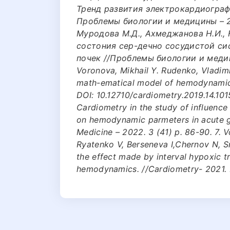
Тренд развития электрокардиограф
Проблемы биологии и медицины – 20
Муродова М.Д., Ахмеджанова Н.И.,
состония сер-дечно сосудистой си
почек //Проблемы биологии и медици
Voronova, Mikhail Y. Rudenko, Vladim
math-ematical model of hemodynamics.
DOI: 10.12710/cardiometry.2019.14.101
Сardiometry in the study of influence
on hemodynamic parmeters in acute gl
Medicine – 2022. 3 (41) р. 86-90. 7. 
Ryatenko V, Berseneva I,Chernov N, S
the effect made by interval hypoxic t
hemodynamics. //Cardiometry- 2021.