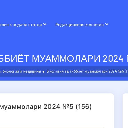
ания к подаче статьи
Редакционная коллегия
БИЁТ МУАММОЛАРИ 2024 №5
 биологии и медицины
Биология ва тиббиёт муаммолари 2024 №5 (1
 муаммолари 2024 №5 (156)