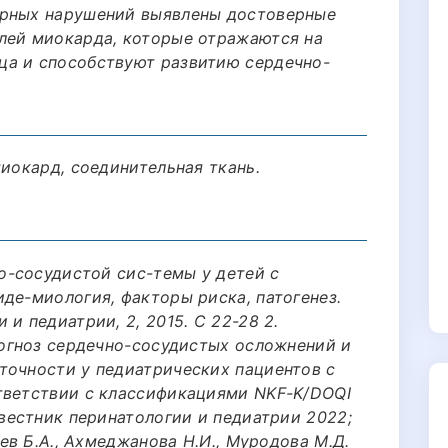
ярных нарушений выявлены достоверные
лей миокарда, которые отражаются на
ца и способствуют развитию сердечно-
миокард, соединительная ткань.
но-сосудистой сис-темы у детей с
де-миология, факторы риска, патогенез.
и педиатрии, 2, 2015. С 22-28 2.
рогноз сердечно-сосудистых осложнений и
точности у педиатрических пациентов с
тветствии с классификациями NKF-K/DOQI
 вестник перинатологии и педиатрии 2022;
шев Б.А., Ахмеджанова Н.И., Муродова М.Д.