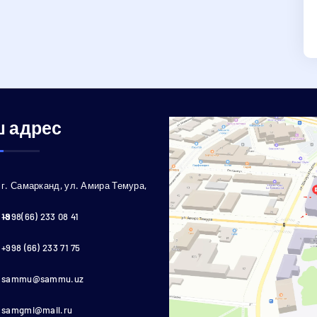
 адрес
г. Самарканд, ул. Амира Темура,
18
+998(66) 233 08 41
+998 (66) 233 71 75
sammu@sammu.uz
samgmi@mail.ru