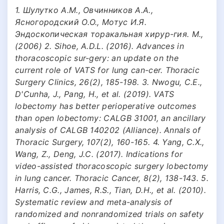
1. Шулутко А.М., Овчинников А.А.,
Ясногородский О.О., Мотус И.Я.
Эндоскопическая торакальная хирур-гия. M.,
(2006) 2. Sihoe, A.D.L. (2016). Advances in
thoracoscopic sur-gery: an update on the
current role of VATS for lung can-cer. Thoracic
Surgery Clinics, 26(2), 185-198. 3. Nwogu, C.E.,
D'Cunha, J., Pang, H., et al. (2019). VATS
lobectomy has better perioperative outcomes
than open lobectomy: CALGB 31001, an ancillary
analysis of CALGB 140202 (Alliance). Annals of
Thoracic Surgery, 107(2), 160-165. 4. Yang, C.X.,
Wang, Z., Deng, J.C. (2017). Indications for
video-assisted thoracoscopic surgery lobectomy
in lung cancer. Thoracic Cancer, 8(2), 138-143. 5.
Harris, C.G., James, R.S., Tian, D.H., et al. (2010).
Systematic review and meta-analysis of
randomized and nonrandomized trials on safety