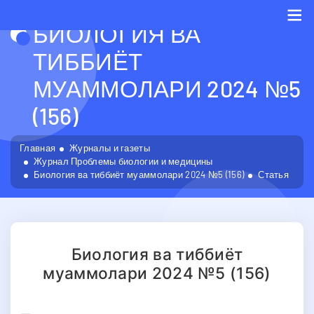
БИОЛОГИЯ ВА
Me
ТИББИЁТ
МУАММОЛАРИ 2024 №5
(156)
Главная
Журналы и газеты
Журнал Проблемы биологии и медицины
Биология ва тиббиёт муаммолари 2024 №5 (156)
Статья
Биология ва тиббиёт
муаммолари 2024 №5 (156)