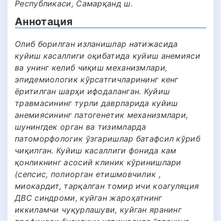
Республикаси, Самарқанд ш.
Аннотация
Олиб борилган изланишлар натижасида
куйиш касаллиги оқибатида куйиш анемияси
ва унинг келиб чиқиш механизмлари,
эпидемиологик кўрсатгичларининг кенг
ёритилган шарҳи ифодаланган. Куйиш
травмасининг турли даврларида куйиш
анемиясининг патогенетик механизмлари,
шунингдек орган ва тизимларда
патоморфологик ўзгаришлар батафсил кўриб
чиқилган. Куйиш касаллиги фонида кам
қонликнинг асосий клиник кўринишлари
(сепсис, полиорган етишмовчилик ,
миокардит, тарқалган томир ичи коагуляция
ДВС синдроми, куйган жароҳатнинг
иккиламчи чуқурлашуви, куйган яранинг