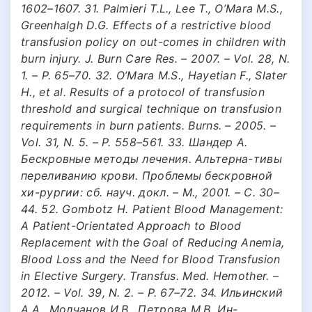
1602–1607. 31. Palmieri T.L., Lee T., O’Mara M.S.,
Greenhalgh D.G. Effects of a restrictive blood
transfusion policy on out-comes in children with
burn injury. J. Burn Care Res. – 2007. – Vol. 28, N.
1. – P. 65–70. 32. O’Mara M.S., Hayetian F., Slater
H., et al. Results of a protocol of transfusion
threshold and surgical technique on transfusion
requirements in burn patients. Burns. – 2005. –
Vol. 31, N. 5. – P. 558–561. 33. Шандер А.
Бескровные методы лечения. Альтерна-тивы
переливанию крови. Проблемы бескровной
хи-рургии: сб. науч. докл. – М., 2001. – С. 30–
44. 52. Gombotz Н. Patient Blood Management:
A Patient-Orientated Approach to Blood
Replacement with the Goal of Reducing Anemia,
Blood Loss and the Need for Blood Transfusion
in Elective Surgery. Transfus. Med. Hemother. –
2012. – Vol. 39, N. 2. – P. 67–72. 34. Ильинский
А.А., Молчанов И.В., Петрова М.В. Ин-