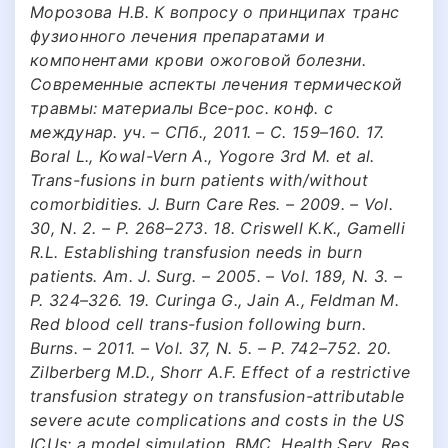
Морозова Н.В. К вопросу о принципах транс
фузионного лечения препаратами и
компонентами крови ожоговой болезни.
Современные аспекты лечения термической
травмы: материалы Все-рос. конф. с
междунар. уч. – СПб., 2011. – C. 159–160. 17.
Boral L., Kowal-Vern A., Yogore 3rd M. et al.
Trans-fusions in burn patients with/without
comorbidities. J. Burn Care Res. – 2009. – Vol.
30, N. 2. – P. 268–273. 18. Criswell K.K., Gamelli
R.L. Establishing transfusion needs in burn
patients. Am. J. Surg. – 2005. – Vol. 189, N. 3. –
P. 324–326. 19. Curinga G., Jain A., Feldman M.
Red blood cell trans-fusion following burn.
Burns. – 2011. – Vol. 37, N. 5. – P. 742–752. 20.
Zilberberg M.D., Shorr A.F. Effect of a restrictive
transfusion strategy on transfusion-attributable
severe acute complications and costs in the US
ICUs: a model simulation. BMC. Health Serv. Res.