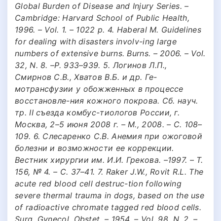
Global Burden of Disease and Injury Series. –
Cambridge: Harvard School of Public Health,
1996. – Vol. 1. – 1022 p. 4. Haberal M. Guidelines
for dealing with disasters involv-ing large
numbers of extensive burns. Burns. – 2006. – Vol.
32, N. 8. –P. 933–939. 5. Логинов Л.П.,
Смирнов С.В., Хватов В.Б. и др. Ге-
мотрансфузии у обожженных в процессе
восстановле-ния кожного покрова. Сб. науч.
тр. II съезда комбус-тиологов России, г.
Москва, 2–5 июня 2008 г. – М., 2008. – С. 108–
109. 6. Слесаренко С.В. Анемия при ожоговой
болезни и возможности ее коррекции.
Вестник хирургии им. И.И. Грекова. –1997. – Т.
156, № 4. – С. 37–41. 7. Raker J.W., Rovit R.L. The
acute red blood cell destruc-tion following
severe thermal trauma in dogs, based on the use
of radioactive chromate tagged red blood cells.
Surg. Gynecol. Obstet. – 1954. – Vol. 98, N. 2. –