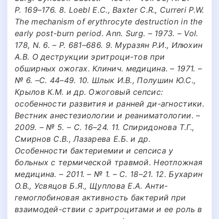
P. 169–176. 8. Loebl E.C., Baxter C.R., Curreri P.W.
The mechanism of erythrocyte destruction in the
early post-burn period. Ann. Surg. – 1973. – Vol.
178, N. 6. – P. 681–686. 9. Муразян Р.И., Илюхин
А.В. О деструкции эритроци-тов при
обширных ожогах. Клинич. медицина. – 1971. –
№ 6. –С. 44–49. 10. Шлык И.В., Полушин Ю.С.,
Крылов К.М. и др. Ожоговый сепсис:
особенности развития и ранней ди-агностики.
Вестник анестезиологии и реаниматологии. –
2009. – № 5. – С. 16–24. 11. Спиридонова Т.Г.,
Смирнов С.В., Лазарева Е.Б. и др.
Особенности бактериемии и сепсиса у
больных с термической травмой. Hеотложная
медицина. – 2011. – № 1. – С. 18–21. 12. Бухарин
О.В., Усвяцов Б.Я., Щуплова Е.А. Анти-
гемоглобиновая активность бактерий при
взаимодей-ствии с эритроцитами и ее роль в