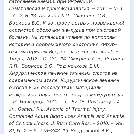
патогенезе анемии при инфекции.
Гематология и трансфузиология. – 2011. – № 1.
– С. 3–6. 13. Логинов Л.П., Смирнов С.В.,
Борисов В.С. К во-просу острых повреждений
слизистой оболочки же-лудка при ожоговой
болезни. VII Успенские чтения по вопросам
истории и современного состояния хирур-
гии: материалы Всерос. науч.-практ. конф. –
Тверь, 2012.– C. 132. 14. Смирнов С.В., Логинов
Л.П., Борисов В.С., Род-ченкова Е.М.
Хирургическое лечение тяжелых ожогов на
современном этапе. Хирургическое лечение
ожогов и их последствий: материалы
межрегион. науч.-практ. конф. с междунар. уч.
– Н. Новгород, 2012. – C. 87. 15. Posluszny J.A.
Jr., Gamelli R.L. Anemia of Thermal Injury:
Combined Acute Blood Loss Anemia and Anemia
of Critical Illness. J. Burn Care Res. – 2010. – Vol.
31, N. 2. – P. 229–242. 16. Введенский А.И.,