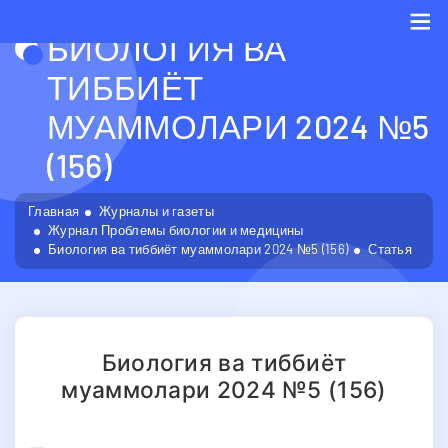
БИОЛОГИЯ ВА
Me
ТИББИЁТ
МУАММОЛАРИ 2024 №5
(156)
Главная
Журналы и газеты
Журнал Проблемы биологии и медицины
Биология ва тиббиёт муаммолари 2024 №5 (156)
Статья
Биология ва тиббиёт
муаммолари 2024 №5 (156)