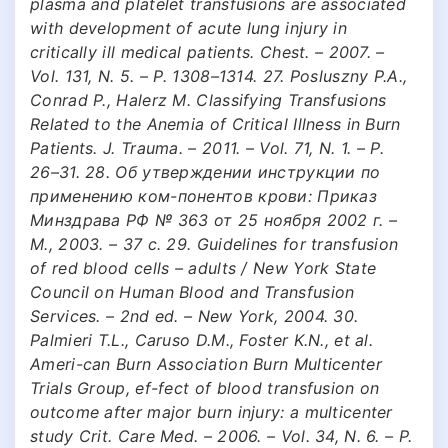
plasma and platelet transfusions are associated
with development of acute lung injury in
critically ill medical patients. Chest. – 2007. –
Vol. 131, N. 5. – P. 1308–1314. 27. Posluszny P.A.,
Conrad P., Halerz M. Classifying Transfusions
Related to the Anemia of Critical Illness in Burn
Patients. J. Trauma. – 2011. – Vol. 71, N. 1. – P.
26–31. 28. Об утверждении инструкции по
применению ком-понентов крови: Приказ
Минздрава РФ № 363 от 25 ноября 2002 г. –
M., 2003. – 37 с. 29. Guidelines for transfusion
of red blood cells – adults / New York State
Council on Human Blood and Transfusion
Services. – 2nd ed. – New York, 2004. 30.
Palmieri T.L., Caruso D.M., Foster K.N., et al.
Ameri-can Burn Association Burn Multicenter
Trials Group, ef-fect of blood transfusion on
outcome after major burn injury: a multicenter
study Crit. Care Med. – 2006. – Vol. 34, N. 6. – P.