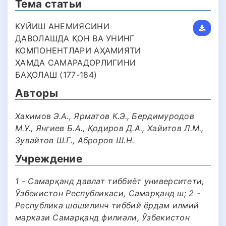
Тема статьи
КУЙИШ АНЕМИЯСИНИ
ДАВОЛАШДА ҚОН ВА УНИНГ
КОМПОНЕНТЛАРИ АҲАМИЯТИ
ҲАМДА САМАРАДОРЛИГИНИ
БАҲОЛАШ (177-184)
Авторы
Хакимов Э.А., Ярматов К.Э., Бердимуродов
М.У., Янгиев Б.А., Қодиров Д.А., Хайитов Л.М.,
Зувайтов Ш.Г., Аброров Ш.Н.
Учреждение
1 - Самарқанд давлат тиббиëт университети,
Ўзбекистон Республикаси, Самарқанд ш; 2 -
Республика шошилинч тиббий ёрдам илмий
маркази Самарқанд филиали, Ўзбекистон