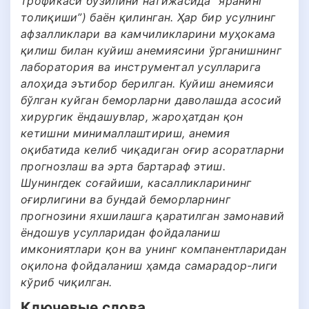
трофикаси бузилини натижасида “яранинг
толиқиши”) баён қилинган. Ҳар бир усулнинг
афзалликлари ва камчиликларини муҳокама
қилиш билан куйиш анемиясини ўрганишнинг
лаборатория ва инструментал усулларига
алоҳида эътибор берилган. Куйиш анемияси
бўлган куйган беморларни даволашда асосий
хирургик ёндашувлар, жароҳатдан қон
кетишни минималлаштириш, анемия
оқибатида келиб чиқадиган оғир асоратларни
прогнозлаш ва эрта бартараф этиш.
Шунингдек соғайиши, касалликларининг
оғирлигини ва бундай беморларнинг
прогнозини яхшилашга қаратилган замонавий
ёндошув усулларидан фойдаланиш
имкониятлари қон ва унинг компанентларидан
оқилона фойдаланиш ҳамда самарадор-лиги
кўриб чиқилган.
Ключевые слова