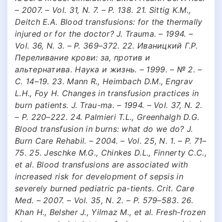
– 2007. – Vol. 31, N. 7. – Р. 138. 21. Sittig K.M.,
Deitch E.A. Blood transfusions: for the thermally
injured or for the doctor? J. Trauma. – 1994. –
Vol. 36, N. 3. – P. 369–372. 22. Иваницкий Г.Р.
Переливание крови: за, против и
альтернатива. Наука и жизнь. – 1999. – № 2. –
C. 14–19. 23. Mann R., Heimbach D.M., Engrav
L.H., Foy H. Changes in transfusion practices in
burn patients. J. Trau-ma. – 1994. – Vol. 37, N. 2.
– P. 220–222. 24. Palmieri T.L., Greenhalgh D.G.
Blood transfusion in burns: what do we do? J.
Burn Care Rehabil. – 2004. – Vol. 25, N. 1. – P. 71–
75. 25. Jeschke M.G., Chinkes D.L., Finnerty C.C.,
et al. Blood transfusions are associated with
increased risk for development of sepsis in
severely burned pediatric pa-tients. Crit. Care
Med. – 2007. – Vol. 35, N. 2. – P. 579–583. 26.
Khan H., Belsher J., Yilmaz M., et al. Fresh-frozen