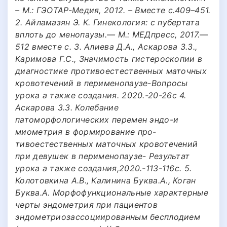
– М.: ГЭОТАР-Медия, 2012. – Вместе с.409–451.
2. Айламазян Э. К. Гинекология: с пубертата
вплоть до менопаузы.— М.: МЕДпресс, 2017.—
512 вместе с. 3. Алиева Д.А., Аскарова З.З.,
Каримова Г.С., Значимость гистероскопии в
диагностике противоестественных маточных
кровотечений в перименопаузе-Вопросы
урока а также создания. 2020.-20-26с 4.
Аскарова З.З. Колебание
патоморфологических перемен эндо-и
миометрия в формирование про-
тивоестественных маточных кровотечений
при девушек в перименопаузе- Результат
урока а также создания,2020.-113-116с. 5.
Колотовкина А.В., Калинина Буква.А., Коган
Буква.А. Морфофункциональные характерные
черты эндометрия при пациентов
эндометриозассоциированным бесплодием