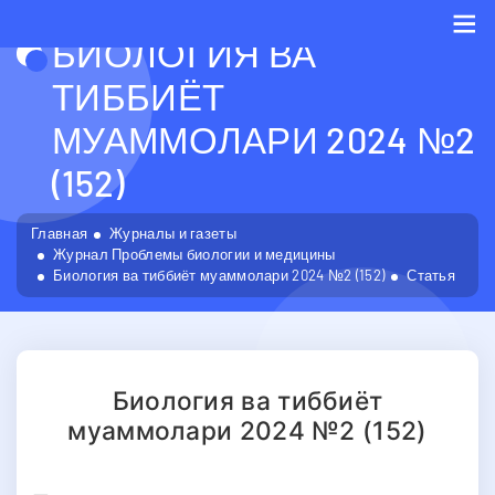
БИОЛОГИЯ ВА
Me
ТИББИЁТ
МУАММОЛАРИ 2024 №2
(152)
Главная
Журналы и газеты
Журнал Проблемы биологии и медицины
Биология ва тиббиёт муаммолари 2024 №2 (152)
Статья
Биология ва тиббиёт
муаммолари 2024 №2 (152)