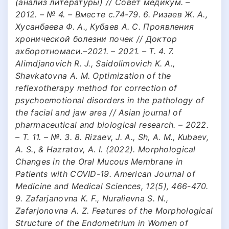
(анализ литературы) // Совет медикум. –
2012. – № 4. – Вместе с.74-79. 6. Ризаев Ж. А.,
Хусанбаева Ф. А., Кубаев А. С. Проявления
хронической болезни почек // Доктор
ахборотномаси.–2021. – 2021. – Т. 4. 7.
Alimdjanovich R. J., Saidolimovich K. A.,
Shavkatovna A. M. Optimization of the
reflexotherapy method for correction of
psychoemotional disorders in the pathology of
the facial and jaw area // Asian journal of
pharmaceutical and biological research. – 2022.
– Т. 11. – №. 3. 8. Rizaev, J. A., Sh, A. M., Kubaev,
A. S., & Hazratov, A. I. (2022). Morphological
Changes in the Oral Mucous Membrane in
Patients with COVID-19. American Journal of
Medicine and Medical Sciences, 12(5), 466-470.
9. Zafarjanovna K. F., Nuralievna S. N.,
Zafarjonovna A. Z. Features of the Morphological
Structure of the Endometrium in Women of