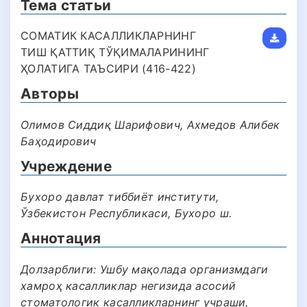
Тема статьи
СОМАТИК КАСАЛЛИКЛАРНИНГ
ТИШ ҚАТТИҚ ТЎҚИМАЛАРИНИНГ
ҲОЛАТИГА ТАЪСИРИ (416-422)
Авторы
Олимов Сиддиқ Шарифович, Ахмедов Алибек
Баҳодирович
Учреждение
Бухоро давлат тиббиёт институти,
Ўзбекистон Республикаси, Бухоро ш.
Аннотация
Долзарблиги: Ушбу мақолада организмдаги
хамроҳ касалликлар негизида асосий
стоматологик касалликларнинг учраши,