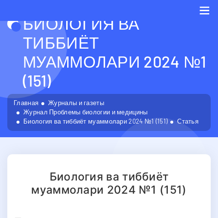
БИОЛОГИЯ ВА
Me
ТИББИЁТ
МУАММОЛАРИ 2024 №1
(151)
Главная
Журналы и газеты
Журнал Проблемы биологии и медицины
Биология ва тиббиёт муаммолари 2024 №1 (151)
Статья
Биология ва тиббиёт
муаммолари 2024 №1 (151)