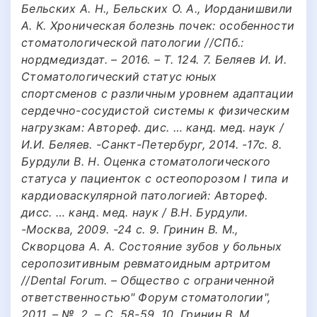
Бельских А. Н., Бельских О. А., Иорданишвили
А. К. Хроническая болезнь почек: особенности
стоматологической патологии //СПб.:
нордмедиздат. – 2016. – Т. 124. 7. Беляев И. И.
Стоматологический статус юных
спортсменов с различным уровнем адаптации
сердечно-сосудистой системы к физическим
нагрузкам: Автореф. дис. … канд. мед. наук /
И.И. Беляев. -Санкт-Петербург, 2014. -17с. 8.
Бурдули В. Н. Оценка стоматологического
статуса у пациенток с остеопорозом I типа и
кардиоваскулярной патологией: Автореф.
дисс. … канд. мед. наук / В.Н. Бурдули.
-Москва, 2009. -24 с. 9. Гринин В. М.,
Скворцова А. А. Состояние зубов у больных
серопозитивным ревматоидным артритом
//Dental Forum. – Общество с ограниченной
ответственностью" Форум стоматологии",
2011. – №. 2. – С. 58-59. 10. Гринин В. М.,