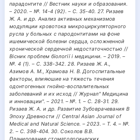
парадонтите // Вестник науки и образования.
– 2020. – №. 14-4 (92). – С. 35-40. 27. Ризаев
Ж. А. и др. Анализ активных механизмов
модуляции кровотока микроциркуляторного
русла у больных с пародонтитами на фоне
ишемической болезни сердца, осложненной
хронической сердечной недостаточностью //
Вісник проблем біології і медицини. – 2019. –
№. 4 (1). – С. 338-342. 28. Ризаев Ж. А.,
Азимов А. М., Храмова Н. В. Догоспитальные
факторы, влияюшие на тяжесть течения
одонтогенных гнойно-воспалительных
заболеваний и их исход // Журнал" Медицина
и инновации". – 2021. – №. 1. – С. 28-31. 29.
Ризаев Ж. А. и др. Развитие Зубоврачевания В
Эпоху Древности // Central Asian Journal of
Medical and Natural Science. – 2023. – Т. 4. – №.
2. – С. 398-404. 30. Соколов В.В.
Планирование стоматологических