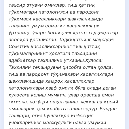
таъсир этувчи омиллар, тиш қаттиқ
тўқималари патологияси ва пародонт
тўқимаси касалликлари шаклланишида
тананинг умум соматик касалликлари
ўртасида ўзаро боғлиқлик қатор тадқиқотлар
асосида ўрганилган. Тадқиқотнинг мақсади:
Соматик касалликларнинг тиш қаттиқ
тўқималарининг ҳолатига таъсирини
адабиётлар таҳлилини ўтказиш.Хулоса:
Таҳлилий текширувни ҳисобга олган ҳолда,
тиш ва пародонт тўқималари касалликлари
шаклланишида хамроҳ касалликлар
патологиялари хавф омили бўла олади деган
хулосага келиш мумкин, улар орасида ёмон
гигиена, нотўғри овқатланиш, чекиш ва ирсий
омилларни ҳам инобатга олиш зарур. Бундан
ташқари, оғиз бўшлиғида инфекция
ўчоқларининг мавжудлиги баъзи умумий