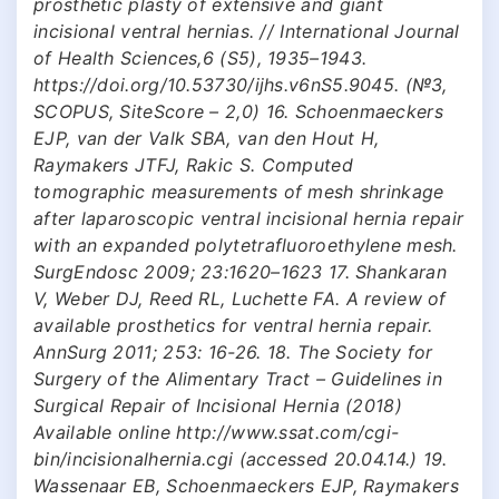
prosthetic plasty of extensive and giant
incisional ventral hernias. // International Journal
of Health Sciences,6 (S5), 1935–1943.
https://doi.org/10.53730/ijhs.v6nS5.9045. (№3,
SCOPUS, SiteScore – 2,0) 16. Schoenmaeckers
EJP, van der Valk SBA, van den Hout H,
Raymakers JTFJ, Rakic S. Computed
tomographic measurements of mesh shrinkage
after laparoscopic ventral incisional hernia repair
with an expanded polytetrafluoroethylene mesh.
SurgEndosc 2009; 23:1620–1623 17. Shankaran
V, Weber DJ, Reed RL, Luchette FA. A review of
available prosthetics for ventral hernia repair.
AnnSurg 2011; 253: 16-26. 18. The Society for
Surgery of the Alimentary Tract – Guidelines in
Surgical Repair of Incisional Hernia (2018)
Available online http://www.ssat.com/cgi-
bin/incisionalhernia.cgi (accessed 20.04.14.) 19.
Wassenaar EB, Schoenmaeckers EJP, Raymakers