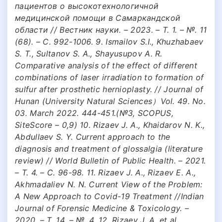
пациентов о высокотехнологичной
медицинской помощи в Самаркандской
области // Вестник науки. – 2023. – Т. 1. – №. 11
(68). – С. 992-1006. 9. Ismailov S.I., Khuzhabaev
S. T., Sultanov S. A., Shayusupov A. R.
Сomparative analysis of the effect of different
combinations of laser irradiation to formation of
sulfur after prosthetic hernioplasty. // Journal of
Hunan (University Natural Sciences）Vol. 49. No.
03. March 2022. 444-451.(№3, SCOPUS,
SiteScore – 0,9) 10. Rizaev J. A., Khaidarov N. K.,
Abdullaev S. Y. Current approach to the
diagnosis and treatment of glossalgia (literature
review) // World Bulletin of Public Health. – 2021.
– Т. 4. – С. 96-98. 11. Rizaev J. A., Rizaev E. A.,
Akhmadaliev N. N. Current View of the Problem:
A New Approach to Covid-19 Treatment //Indian
Journal of Forensic Medicine & Toxicology. –
2020. – Т. 14. – №. 4. 12. Rizaev J. A. et al.