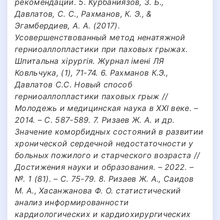
рекомендации. 5. Курбаниязов, З. Б.,
Давлатов, С. С., Рахманов, К. Э., &
Эгамбердиев, А. A. (2017).
Усовершенствованный метод ненатяжной
герниоаллопластики при паховых грыжах.
Шпитальна хірургія. Журнал імені ЛЯ
Ковльчука, (1), 71-74. 6. Рахманов К.Э.,
Давлатов С.С. Новый способ
герниоаллопластики паховых грыж //
Молодежь и медицинская наука в XXI веке. –
2014. – С. 587-589. 7. Ризаев Ж. А. и др.
Значение коморбидных состояний в развитии
хронической сердечной недостаточности у
больных пожилого и старческого возраста //
Достижения науки и образования. – 2022. –
№. 1 (81). – С. 75-79. 8. Ризаев Ж. А., Саидов
М. А., Хасанжанова Ф. О. статистический
анализ информированности
кардиологических и кардиохирургических