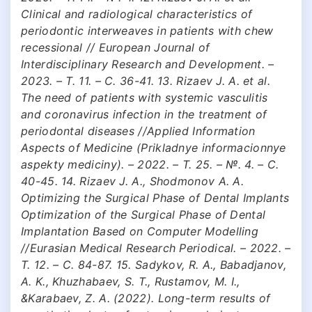
Clinical and radiological characteristics of
periodontic interweaves in patients with chew
recessional // European Journal of
Interdisciplinary Research and Development. –
2023. – Т. 11. – С. 36-41. 13. Rizaev J. A. et al.
The need of patients with systemic vasculitis
and coronavirus infection in the treatment of
periodontal diseases //Applied Information
Aspects of Medicine (Prikladnye informacionnye
aspekty mediciny). – 2022. – Т. 25. – №. 4. – С.
40-45. 14. Rizaev J. A., Shodmonov A. A.
Optimizing the Surgical Phase of Dental Implants
Optimization of the Surgical Phase of Dental
Implantation Based on Computer Modelling
//Eurasian Medical Research Periodical. – 2022. –
Т. 12. – С. 84-87. 15. Sadykov, R. A., Babadjanov,
A. K., Khuzhabaev, S. T., Rustamov, M. I.,
&Karabaev, Z. A. (2022). Long-term results of