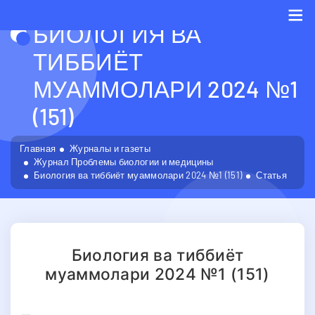
БИОЛОГИЯ ВА
Me
ТИББИЁТ
МУАММОЛАРИ 2024 №1
(151)
Главная
Журналы и газеты
Журнал Проблемы биологии и медицины
Биология ва тиббиёт муаммолари 2024 №1 (151)
Статья
Биология ва тиббиёт
муаммолари 2024 №1 (151)