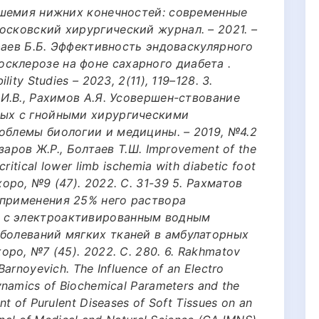
 ишемия нижних конечностей: современные
осковский хирургический журнал. – 2021. –
Сафаев Б.Б. Эффективность эндоваскулярного
склерозе на фоне сахарного диабета .
ity Studies – 2023, 2(11), 119–128. 3.
 И.В., Рахимов А.Я. Усовершен-ствование
ных с гнойными хирургическими
облемы биологии и медицины. – 2019, №4.2
азаров Ж.Р., Болтаев Т.Ш. Improvement of the
ritical lower limb ischemia with diabetic foot
оро, №9 (47). 2022. C. 31-39 5. Рахматов
 применения 25% него раствора
 с электроактивированным водным
аболеваний мягких тканей в амбулаторных
оро, №7 (45). 2022. C. 280. 6. Rakhmatov
arnoyevich. The Influence of an Electro
ynamics of Biochemical Parameters and the
t of Purulent Diseases of Soft Tissues on an