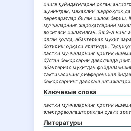
ичига қуйидагиларни олган: ангиог
шунингдек, маҳаллий жарроҳлик да
перепаратлар билан ишлов бериш. I
муччаларнинг жароҳатларини маҳал
воситаси ишлатилган. ЭФЭ-А нинг 
олган ҳолда, абактериал муҳит за
ботириш орқали яратилди. Тадқиқо
пастки муччаларнинг критик ишеми
бўлган беморларни даволашда рент
абактериал муҳитдан фойдаланишни
тактикасининг дифференциал ёнда
беморларнинг даволаш натижалари
Ключевые слова
пастки муччаларнинг критик ишемия
электрфаоллаштирилган сувли эрит
Литературы