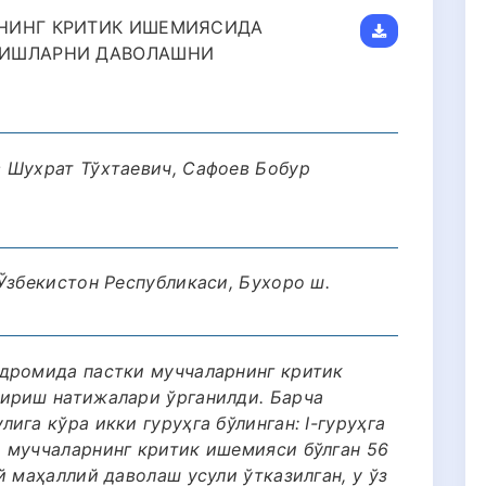
НИНГ КРИТИК ИШЕМИЯСИДА
НИШЛАРНИ ДАВОЛАШНИ
 Шухрат Тўхтаевич, Сафоев Бобур
Ўзбекистон Республикаси, Бухоро ш.
дромида пастки муччаларнинг критик
ириш натижалари ўрганилди. Барча
ига кўра икки гуруҳга бўлинган: I-гуруҳга
 муччаларнинг критик ишемияси бўлган 56
й маҳаллий даволаш усули ўтказилган, у ўз