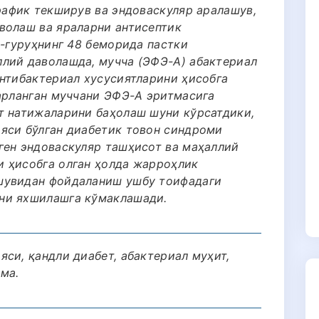
рафик текширув ва эндоваскуляр аралашув,
волаш ва яраларни антисептик
I-гуруҳнинг 48 беморида пастки
лий даволашда, мучча (ЭФЭ-А) абактериал
антибактериал хусусиятларини ҳисобга
рарланган муччани ЭФЭ-А эритмасига
т натижаларини баҳолаш шуни кўрсатдики,
яси бўлган диабетик товон синдроми
ген эндоваскуляр ташҳисот ва маҳаллий
 ҳисобга олган ҳолда жарроҳлик
шувидан фойдаланиш ушбу тоифадаги
ни яхшилашга кўмаклашади.
си, қандли диабет, абактериал муҳит,
ма.