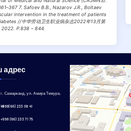
urnal of Medical and Natural Science (CAJMNS).
361–367 7. Safoev B.B., Nazarov J.R., Boltaev
cular intervention in the treatment of patients
i with diabetes //中华劳动卫生职业病杂志2022年13月第
2022. P.838 – 844.
 адрес
г. Самарканд, ул. Амира Темура,
18
+998(66) 233 08 41
+998 (66) 233 71 75