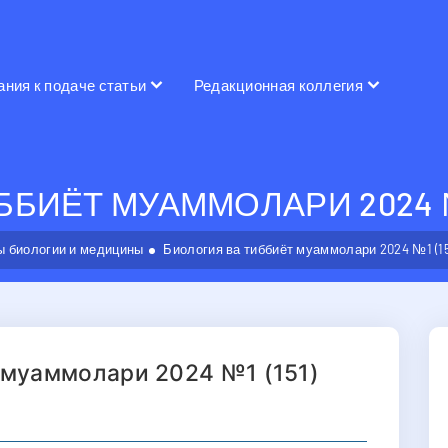
ания к подаче статьи
Редакционная коллегия
БИЁТ МУАММОЛАРИ 2024 №1
 биологии и медицины
Биология ва тиббиёт муаммолари 2024 №1 (15
 муаммолари 2024 №1 (151)