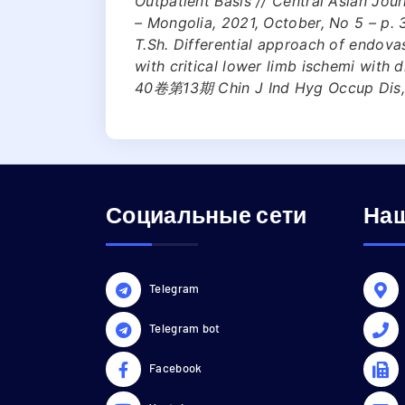
Outpatient Basis // Central Asian Jo
– Mongolia, 2021, Осtober, No 5 – р. 
T.Sh. Differential approach of endovas
with critical lower limb ischem
40卷第13期 Chin J Ind Hyg Occup Dis, 
Социальные сети
Наш
Telegram
Telegram bot
Facebook