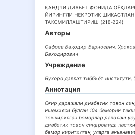
ҚАНДЛИ ДИАБЕТ ФОНИДА ОЁҚЛАР
ЙИРИНГЛИ НЕКРОТИК ШИКАСТЛА
ТАКОМИЛЛАШТИРИШ (218-224)
Авторы
Сафоев Бақодир Барноевич, Уроқов
Баходирович
Учреждение
Бухоро давлат тиббиёт институти, 
Аннотация
Оғир даражали диабетик товон син
ишемияси бўлган 104 беморни текш
текширилган беморлар даволаш усул
диабетик товон синдромида пастки
бемор киритилган, уларга анъанави