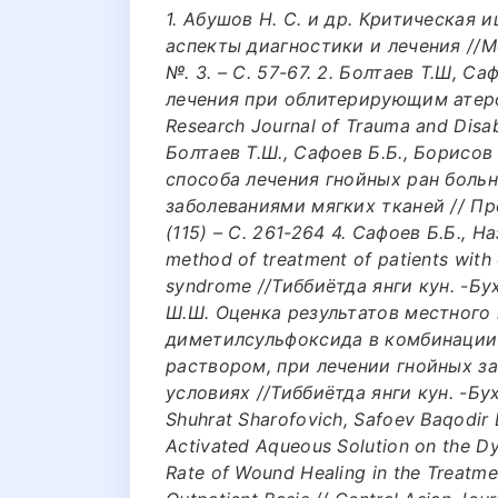
1. Абушов Н. С. и др. Критическая
аспекты диагностики и лечения //М
№. 3. – С. 57-67. 2. Болтаев Т.Ш, 
лечения при облитерирующим атеро
Research Journal of Trauma and Disabil
Болтаев Т.Ш., Сафоев Б.Б., Борисов
способа лечения гнойных ран боль
заболеваниями мягких тканей // Пр
(115) – С. 261-264 4. Сафоев Б.Б., Н
method of treatment of patients with c
syndrome //Тиббиётда янги кун. -Бух
Ш.Ш. Оценка результатов местного
диметилсульфоксида в комбинации
раствором, при лечении гнойных з
условиях //Тиббиётда янги кун. -Бух
Shuhrat Sharofovich, Safoev Baqodir B
Activated Aqueous Solution on the D
Rate of Wound Healing in the Treatmen