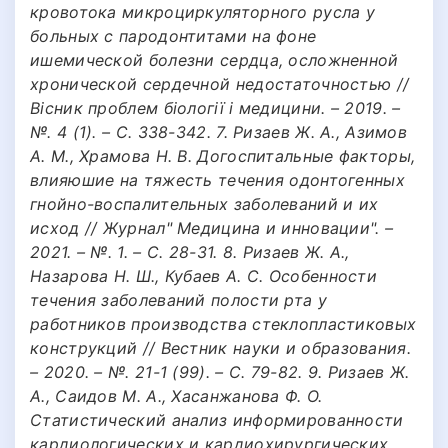
кровотока микроциркуляторного русла у
больных с пародонтитами на фоне
ишемической болезни сердца, осложненной
хронической сердечной недостаточностью //
Вісник проблем біології і медицини. – 2019. –
№. 4 (1). – С. 338-342. 7. Ризаев Ж. А., Азимов
А. М., Храмова Н. В. Догоспитальные факторы,
влияюшие на тяжесть течения одонтогенных
гнойно-воспалительных заболеваний и их
исход // Журнал" Медицина и инновации". –
2021. – №. 1. – С. 28-31. 8. Ризаев Ж. А.,
Назарова Н. Ш., Кубаев А. С. Особенности
течения заболеваний полости рта у
работников производства стеклопластиковых
конструкций // Вестник науки и образования.
– 2020. – №. 21-1 (99). – С. 79-82. 9. Ризаев Ж.
А., Саидов М. А., Хасанжанова Ф. О.
Статистический анализ информированности
кардиологических и кардиохирургических