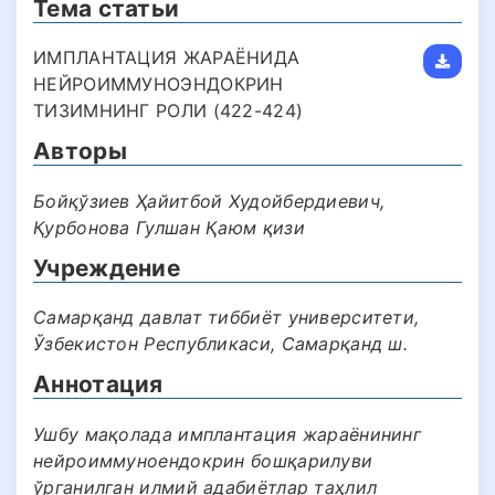
Тема статьи
ИМПЛАНТАЦИЯ ЖАРАЁНИДА
НЕЙРОИММУНОЭНДОКРИН
ТИЗИМНИНГ РОЛИ (422-424)
Авторы
Бойқўзиев Ҳайитбой Худойбердиевич,
Қурбонова Гулшан Қаюм қизи
Учреждение
Самарқанд давлат тиббиёт университети,
Ўзбекистон Республикаси, Самарқанд ш.
Аннотация
Ушбу мақолада имплантация жараёнининг
нейроиммуноендокрин бошқарилуви
ўрганилган илмий адабиётлар таҳлил