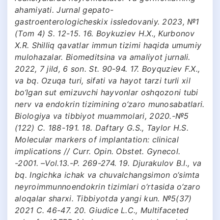
ahamiyati. Jurnal gepato-
gastroenterologicheskix issledovaniy. 2023, №1
(Tom 4) S. 12-15. 16. Boykuziev H.X., Kurbonov
X.R. Shilliq qavatlar immun tizimi haqida umumiy
mulohazalar. Biomeditsina va amaliyot jurnali.
2022, 7 jild, 6 son. St. 90-94. 17. Boyquziev F.X.,
va bq. Ozuqa turi, sifati va hayot tarzi turli xil
bo‘lgan sut emizuvchi hayvonlar oshqozoni tubi
nerv va endokrin tizimining o‘zaro munosabatlari.
Biologiya va tibbiyot muammolari, 2020.-№5
(122) C. 188-191. 18. Daftary G.S., Taylor H.S.
Molecular markers of implantation: clinical
implications // Curr. Opin. Obstet. Gynecol.
-2001. –Vol.13.-P. 269-274. 19. Djurakulov B.I., va
bq. Ingichka ichak va chuvalchangsimon o‘simta
neyroimmunnoendokrin tizimlari o‘rtasida o‘zaro
aloqalar sharxi. Tibbiyotda yangi kun. №5(37)
2021 C. 46-47. 20. Giudice L.C., Multifaceted