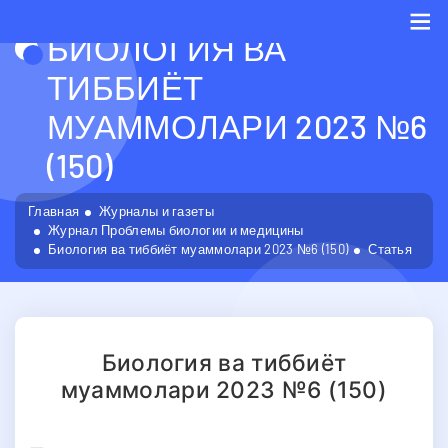
БИОЛОГИЯ ВА
Me
ТИББИЁТ
МУАММОЛАРИ 2023 №6
(150)
Главная
Журналы и газеты
Журнал Проблемы биологии и медицины
Биология ва тиббиёт муаммолари 2023 №6 (150)
Статья
Биология ва тиббиёт
муаммолари 2023 №6 (150)