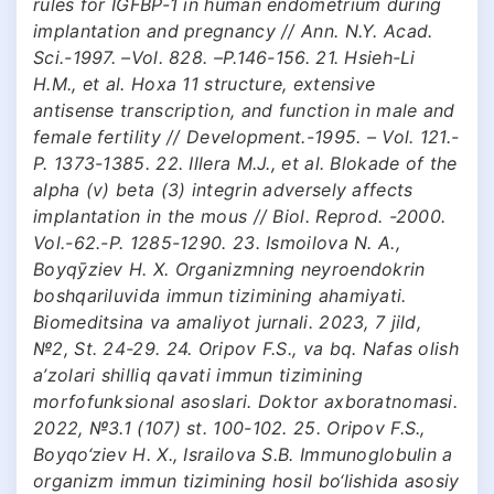
rules for IGFBP-1 in human endometrium during
implantation and pregnancy // Ann. N.Y. Acad.
Sci.-1997. –Vol. 828. –P.146-156. 21. Hsieh-Li
H.M., et al. Hoxa 11 structure, extensive
antisense transcription, and function in male and
female fertility // Development.-1995. – Vol. 121.-
P. 1373-1385. 22. Illera M.J., et al. Blokade of the
alpha (v) beta (3) integrin adversely affects
implantation in the mous // Biol. Reprod. -2000.
Vol.-62.-P. 1285-1290. 23. Ismoilova N. A.,
Boyqӯziev H. X. Organizmning neyroendokrin
boshqariluvida immun tizimining ahamiyati.
Biomeditsina va amaliyot jurnali. 2023, 7 jild,
№2, St. 24-29. 24. Oripov F.S., va bq. Nafas olish
a’zolari shilliq qavati immun tizimining
morfofunksional asoslari. Doktor axboratnomasi.
2022, №3.1 (107) st. 100-102. 25. Oripov F.S.,
Boyqo‘ziev H. X., Israilova S.B. Immunoglobulin a
organizm immun tizimining hosil bo‘lishida asosiy