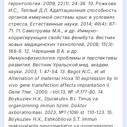
геронтологии. 2009; 22(1): 24-36. 10. Рожкова
И.С., Теплый Д.Л. Адаптационная способность
органов иммунной системы крыс в условиях
стресса. Естественные науки. 2014; 49(4): 67-
71. 11. Самотруева М.А., и др. Иммуно-
корригирующие свойства фенибута. Вестник
новых медицинских технологий. 2008; 15(3):
168-9. 12. Черешнев В.А. и др.
Иммунофизиология: проблемы и перспективы
развития. Вестник Уральской мед. академ.
науки. 2003; 1: 47-54. 13. Bagot N.C., et all
Alternation of maternal Hoxa 10 expression by in
vivo gene transfection affects implantation \\
Gene Ther. -2000. –Vol.13, №.-P.177-80. 14.
Boykuziev H.X., Djurakulov B.I. Timus va
organizmning immun tizimi. Doktor
axboratnomasi. 2023, №1 (109) st. 110-123. 15.
Boykuziev H.X., Eshkobilova S.T. Immun
reaksiyalarda neyromediator va gormonlarning