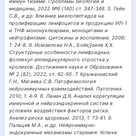
иммун тизими. Проблемы биологии и
медицины, 2022 №6 (140) ст. 347-348. 5. Гейн
С.В., и др. Влияние миелопептидов на
пролиферацию лимфоцитов и продукцию ИЛ-1
и ТНФ мононуклеарами, моноцитами и
нейтрофилами. Цитокины и воспаление. 2008;
1: 24-8. 6. Исмаилова Н.А., Бойқўзиев Ҳ.Х.
Структурные особенности лимфоидных
фолликул аппендикулярного отростка у
кроликов. Достижения науки и Образования.
№ 2 (82), 2022, ст. 92-95. 7. Крыжановский
Г.Н., Магаева С.В. Патофизиология
нейроиммунных взаимодействий. Патогенез.
2010; 1: 4-9. 8. Ланин Д.В. Анализ корегуляции
иммунной и нейроэндокринной систем в
условиях воздействия факторов риска.
Анализ риска здоровью. 2013; 1: 73-81. 9.
Пальцев М.А., и др. Нейроиммуно-
эндокринные механизмы старения. Успехи