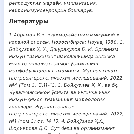
репродуктив жараён, имплантация,
нейроиммуноендокрин бошқарув.
Литературы
1. Абрамов В.В. Взаимодействие иммунной и
нервной систем. Новосибирск: Наука; 1988. 2.
Бойқузиев Ҳ. Х., Джурақулов Б. И. Организм
иммун тизимининг шаклланишида ингичка
ичак ва чувалчангсимон ўсимтанинг
морфофункционал аҳамияти. Журнал гепато-
гастроэнтерологических исследований. 2022,
№4 (Том 3) С.11-13. 3. Бойқузиев Ҳ. Х., ва бқ.
Чувалчангсимон ўсимта ва ингичка ичак
иммун-ҳимоя тизимининг морфологик
асослари. Журнал гепато-
гастроэнтерологических исследований. 2022,
№1 (том 3) ст. 14-19. 4. Бойқўзиев Ҳ.Х.,
Шодиярова Д.С. Сут бези ва организмнинг