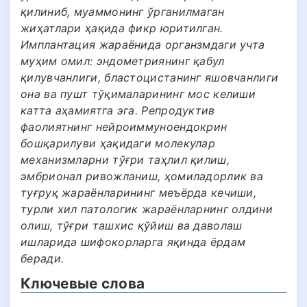
қилиниб, муаммонинг ўрганилмаган
жиҳатлари ҳақида фикр юритилган.
Имплантация жараёнида органзмдаги учта
муҳим омил: эндометриянинг қабул
қилувчанлиги, бластоцистанинг яшовчанлиги
она ва пушт тўқималарининг мос келиши
катта аҳамиятга эга. Репродуктив
фаолиятнинг нейроиммуноендокрин
бошқарилуви ҳақидаги молекулар
механизмларни тўғри таҳлил қилиш,
эмбрионал ривожланиш, ҳомиладорлик ва
туғруқ жараёнларининг меъёрда кечиши,
турли хил патологик жараёнларнинг олдини
олиш, тўғри ташхис қўйиш ва даволаш
ишларида шифокорларга яқинда ёрдам
беради.
Ключевые слова