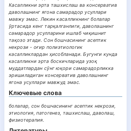
Касалликни эрта ташхислаш ва консерватив
даволашнинг ягона самарадор усуллари
мавжу эмас. Лекин касалликнинг болалар
ўртасида кенг тарқалганлиги, даволашнинг
самарадор усулларини ишлаб чиқишнит
тақозо этади. Сон бошчасининг асептик
некрози - оғир полиэтиологик
касалликлардан ҳисобланади. Бугунги кунда
касалликни эрта боскичларида узоқ
муддатлардан сўнг юқори самарадорликка
эришиладиган консерватив даволашнинг
ягона усуллари мавжуд эмас.
Ключевые слова
болалар, сон бошчасининг асептик некрози,
этиология, патогенез, ташхислаш, даволаш,
физиотерапия.
Литературы