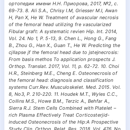
ортопедии имени Н.Н. Приорова, 2017, №2, с.
69-73. 8. Ali S.A., Chrisy I.M, Griesser M.I, Awan
H, Pan X, He W. Treatment of avascular necrosis
of the femoral head utilizing fre vascularized
Fibular graft: A systematic revien Hip. Int. 2014,
Vol. 24. No 1, P. 5-13, 9. Chen L., Hong G., Fang
B., Zhou G., Han X., Guan T., He W. Predicting the
cjllapse jf the femoral head due to jstejnecrosis:
From basis methos To application prospects J.
Orthop. Translat. 2017, Vol. 11, p. 62-72. 10. Choi
H.R., Steinberg M.E., Cheng E. Osteonecrosis of
the femoral head: diagnosis and classification
systems Curr.Rev. Musculoskelet. Med. 2015. Vol.
8, No3, P. 210-220. 11. Houdek M.T., Wyles C.C.,
Collins M.S., Howe B.M., Terzic A., Behfar A.,
Sierra R.J. Stem Cells Combined with Platelet –
rich Plasma Effectively Treat Corticosterjid-
induced Osteonecrosis of the Hip:A Prospective
Study Clin. Orthop. Relat. Res. 2018, Vol. 476, No