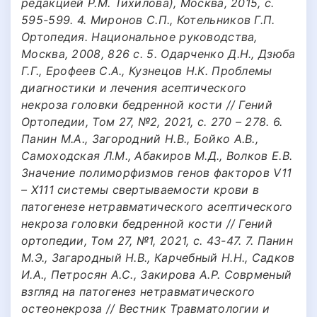
редакцией Р.М. Тихилова), Москва, 2015, с.
595-599. 4. Миронов С.П., Котельников Г.П.
Ортопедия. Национальное руководства,
Москва, 2008, 826 с. 5. Одарченко Д.Н., Дзюба
Г.Г., Ерофеев С.А., Кузнецов Н.К. Проблемы
диагностики и лечения асептического
некроза головки бедренной кости // Гений
Ортопедии, Том 27, №2, 2021, с. 270 – 278. 6.
Панин М.А., Загородний Н.В., Бойко А.В.,
Самоходская Л.М., Абакиров М.Д., Волков Е.В.
Значение полиморфизмов генов факторов V11
– X111 системы свертываемости крови в
патогенезе нетравматического асептического
некроза головки бедренной кости // Гений
ортопедии, Том 27, №1, 2021, с. 43-47. 7. Панин
М.Э., Загародный Н.В., Карчебный Н.Н., Садков
И.А., Петросян А.С., Закирова А.Р. Соврменый
взгляд на патогенез нетравматического
остеонекроза // Вестник Травматологии и