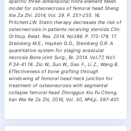
specific three-dimensional finite element Mesh
model for osteonecrosis of femoral head Sheng
Xie Za Zhi. 2014, Vol. 29. P. 251-255. 16.
PritchettJ.W. Statin therapy decreases the risk of
osteonecrosis in patients receiving steroids Clin.
Orthop. Relat. Res. 2014. No386. P. 173-178. 17.
Steinberg M.E., Hayken G.D., Steinberg D.R. A
quantitative system for staging avascular
necrosis Bone joint Surg., Br. 2014. Vol.77, No1.
P.34-41 18. Zio W., Sun W., Gao F., Li Z., Wang B.
Effectiveness of bone grafting through
windowing af femoral head-heck junction for
treatment of osteonecrosis with segmental
collapse femoral head Zhongguo Xiu Fu Chong,
Iian Wai Ke Za Zhi, 2016, Vol. 30, №4,р. 397-401.