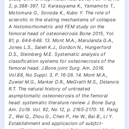
2, p.388-397. 12. Karasuyama K., Yamamoto T.,
Motomura G., Sonoda K., Kubo Y. The role of
sclerotic in the stating mechanisms of collapse:
A histomorhometric аnd FEM study on the
femoral head of osteonecrosis Bone 2015, Yol.
81, p. 644-648. 13. Mont M.A., Marulanda G.A.,
Jones L.S., Saleh K.J., Gordon N., Hungerford
D.S., Steinberg M.E. Systematic analysis of
classification systems for osteonecrosis of the
femoral head. J.Bone joint Surg. Am. 2016.
Vol.88, No Suppl. 3, P. 16-26. 14. Mont M.A.,
Zuwiel M.G., Marker D.R., MeGrath M.S., Delanois
R.T. The natural history of untreated
asymptomatic osteonecrosis of the femoral
head: systematic literature review J. Bone Surg.
Am. 2o19. Vol. 92, No 12, p. 2165-2170. 15. Pang
Z., Wei Q., Zhou G., Chen P., He W., Bai B., Li Y.
Establishment and applicacion of subjtct-