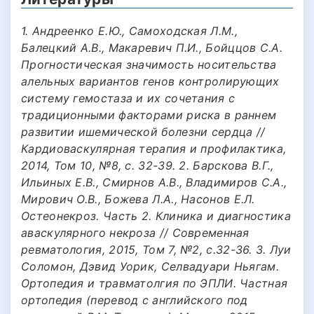
1. Андреенко Е.Ю., Самоходская Л.М.,
Балецкий А.В., Макаревич П.И., Бойццов С.А.
Прогностическая значимость носительства
алельных вариантов генов контролирующих
систему гемостаза и их сочетания с
традиционными факторами риска в раннем
развитии ишемической болезни сердца //
Кардиоваскулярная терапия и профилактика,
2014, Том 10, №8, с. 32-39. 2. Барскова В.Г.,
Ильиных Е.В., Смирнов А.В., Владимиров С.А.,
Мирович О.В., Божева Л.А., Насонов Е.Л.
Остеонекроз. Часть 2. Клиника и диагностика
аваскулярного некроза // Современная
ревматология, 2015, Том 7, №2, с.32-36. 3. Луи
Соломон, Дэвид Уорик, Селвадуари Ньягам.
Ортопедия и травматолгия по ЭПЛИ. Частная
ортопедия (перевод с английского под