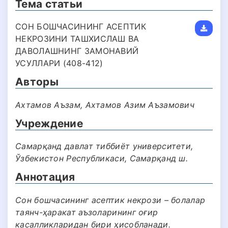
Тема статьи
СОН БОШЧАСИНИНГ АСЕПТИК
НЕКРОЗИНИ ТАШХИСЛАШ ВА
ДАВОЛАШНИНГ ЗАМОНАВИЙ
УСУЛЛАРИ (408-412)
Авторы
Ахтамов Аъзам, Ахтамов Азим Аъзамович
Учреждение
Самарқанд давлат тиббиёт университети,
Ўзбекистон Республикаси, Самарқанд ш.
Аннотация
Сон бошчасининг асептик некрози – болалар
таянч-ҳаракат аъзоларининг оғир
касалликларидан бири ҳисобланади.