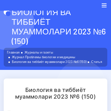
БИОЛОГИЯ ВА
Me
ТИББИЁТ
МУАММОЛАРИ 2023 №6
(150)
Главная
Журналы и газеты
Журнал Проблемы биологии и медицины
Биология ва тиббиёт муаммолари 2023 №6 (150)
Статья
Биология ва тиббиёт
муаммолари 2023 №6 (150)