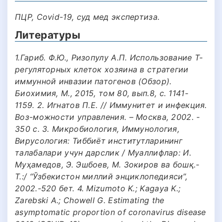
ПЦР, Covid-19, суд мед экспертиза.
Литературы
1.Гариб. Ф.Ю., Ризопулу А.П. Использование Т-
регуляторных клеток хозяина в стратегии
иммунной инвазии патогенов (Обзор).
Биохимия, М., 2015, том 80, вып.8, с. 1141-
1159. 2. Игнатов П.Е. // Иммунитет и инфекция.
Воз-можности управления. – Москва, 2002. -
350 с. 3. Микробиология, Иммунология,
Вирусология: Тиббиёт институтларининг
талабалари учун дарслик / Муаллифлар: И.
Муҳамедов, Э. Эшбоев, М. Зокиров ва бошқ.-
Т.:/ “Ўзбекистон миллий энциклопедияси”,
2002.-520 бет. 4. Mizumoto K.; Kagaya K.;
Zarebski A.; Chowell G. Estimating the
asymptomatic proportion of coronavirus disease