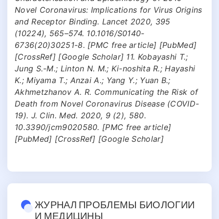
Novel Coronavirus: Implications for Virus Origins
and Receptor Binding. Lancet 2020, 395
(10224), 565–574. 10.1016/S0140-
6736(20)30251-8. [PMC free article] [PubMed]
[CrossRef] [Google Scholar] 11. Kobayashi T.;
Jung S.-M.; Linton N. M.; Ki-noshita R.; Hayashi
K.; Miyama T.; Anzai A.; Yang Y.; Yuan B.;
Akhmetzhanov A. R. Communicating the Risk of
Death from Novel Coronavirus Disease (COVID-
19). J. Clin. Med. 2020, 9 (2), 580.
10.3390/jcm9020580. [PMC free article]
[PubMed] [CrossRef] [Google Scholar]
ЖУРНАЛ ПРОБЛЕМЫ БИОЛОГИИ
И МЕДИЦИНЫ