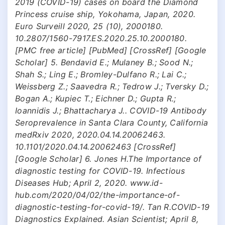
2019 (COVID-19) cases on board the Diamond
Princess cruise ship, Yokohama, Japan, 2020.
Euro Surveill 2020, 25 (10), 2000180.
10.2807/1560-7917.ES.2020.25.10.2000180.
[PMC free article] [PubMed] [CrossRef] [Google
Scholar] 5. Bendavid E.; Mulaney B.; Sood N.;
Shah S.; Ling E.; Bromley-Dulfano R.; Lai C.;
Weissberg Z.; Saavedra R.; Tedrow J.; Tversky D.;
Bogan A.; Kupiec T.; Eichner D.; Gupta R.;
Ioannidis J.; Bhattacharya J.. COVID-19 Antibody
Seroprevalence in Santa Clara County, California
medRxiv 2020, 2020.04.14.20062463.
10.1101/2020.04.14.20062463 [CrossRef]
[Google Scholar] 6. Jones H.The Importance of
diagnostic testing for COVID-19. Infectious
Diseases Hub; April 2, 2020. www.id-
hub.com/2020/04/02/the-importance-of-
diagnostic-testing-for-covid-19/. Tan R.COVID-19
Diagnostics Explained. Asian Scientist; April 8,