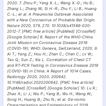
2020. 7. Zhou P.; Yang X.-L.; Wang X.-G.; Hu B.;
Zhang L.; Zhang W.; Si H.-R.; Zhu Y.; Li B.; Huang
C.-L.; et al. A Pneumonia Outbreak Associated
with a New Coronavirus of Probable Bat Origin.
Nature 2020, 579, 270. 10.1038/s41586-020-
2012-7. [PMC free article] [PubMed] [CrossRef]
[Google Scholar] 8. Report of the WHO-China
Joint Mission on Coronavirus Disease 2019
(COVID-19); WHO: Geneva, Switzerland, 2020. 9.
Ai T.; Yang Z.; Hou H.; Zhan C.; Chen C.; Lv W.;
Tao Q.; Sun Z.; Xia L. Correlation of Chest CT
and RT-PCR Testing in Coronavirus Disease 2019
(COVID-19) in China: A Report of 1014 Cases.
Radiology 2020, 2020, 200642.
10.1148/radiol.2020200642. [PMC free article]
[PubMed] [CrossRef] [Google Scholar] 10. Lu R.;
Zhao X.; Li J.; Niu P.; Yang B.; Wu H.; Wang W.;
Song H.; Huang B.; Zhu N.; et al. Ge-nomic
Characterisation and Epidemiology of 2019