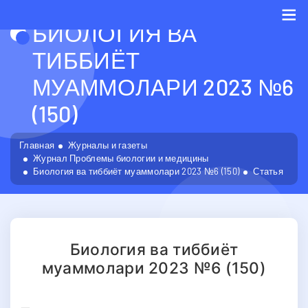
БИОЛОГИЯ ВА
Me
ТИББИЁТ
МУАММОЛАРИ 2023 №6
(150)
Главная
Журналы и газеты
Журнал Проблемы биологии и медицины
Биология ва тиббиёт муаммолари 2023 №6 (150)
Статья
Биология ва тиббиёт
муаммолари 2023 №6 (150)