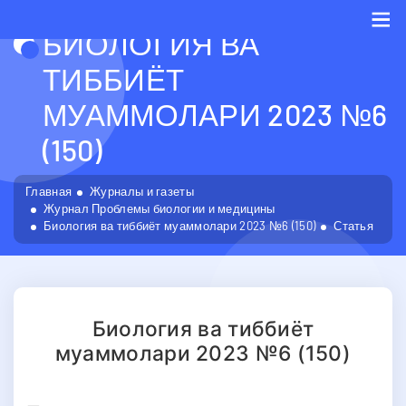
БИОЛОГИЯ ВА
Me
ТИББИЁТ
МУАММОЛАРИ 2023 №6
(150)
Главная
Журналы и газеты
Журнал Проблемы биологии и медицины
Биология ва тиббиёт муаммолари 2023 №6 (150)
Статья
Биология ва тиббиёт
муаммолари 2023 №6 (150)