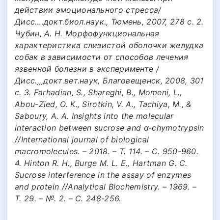
действии эмоционального стресса/
Дисс….докт.биол.наук., Тюмень, 2007, 278 с. 2.
Чубин, А. Н. Морфофункциональная
характеристика слизистой оболочки желудка
собак в зависимости от способов лечения
язвенной болезни в эксперименте /
Дисс.,,,докт.вет.наук, Благовещенск, 2008, 301
с. 3. Farhadian, S., Shareghi, B., Momeni, L.,
Abou-Zied, O. K., Sirotkin, V. A., Tachiya, M., &
Saboury, A. A. Insights into the molecular
interaction between sucrose and α-chymotrypsin
//International journal of biological
macromolecules. – 2018. – Т. 114. – С. 950-960.
4. Hinton R. H., Burge M. L. E., Hartman G. C.
Sucrose interference in the assay of enzymes
and protein //Analytical Biochemistry. – 1969. –
Т. 29. – №. 2. – С. 248-256.