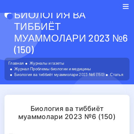
БИОЛОГИЯ ВА
Me
ТИББИЁТ
МУАММОЛАРИ 2023 №6
(150)
Главная
Журналы и газеты
Журнал Проблемы биологии и медицины
Биология ва тиббиёт муаммолари 2023 №6 (150)
Статья
Биология ва тиббиёт
муаммолари 2023 №6 (150)