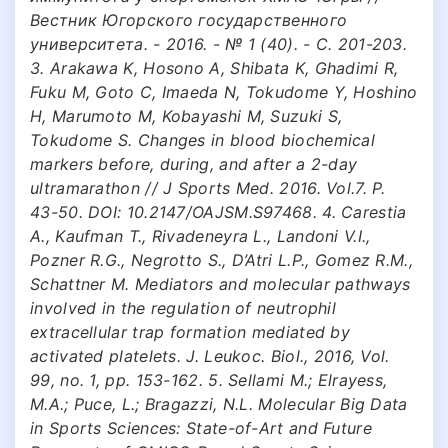
Вестник Югорского государственного
университета. - 2016. - № 1 (40). - С. 201-203.
3. Arakawa K, Hosono A, Shibata K, Ghadimi R,
Fuku M, Goto C, Imaeda N, Tokudome Y, Hoshino
H, Marumoto M, Kobayashi M, Suzuki S,
Tokudome S. Changes in blood biochemical
markers before, during, and after a 2-day
ultramarathon // J Sports Med. 2016. Vol.7. P.
43-50. DOI: 10.2147/OAJSM.S97468. 4. Carestia
A., Kaufman T., Rivadeneyra L., Landoni V.I.,
Pozner R.G., Negrotto S., D’Atri L.P., Gomez R.M.,
Schattner M. Mediators and molecular pathways
involved in the regulation of neutrophil
extracellular trap formation mediated by
activated platelets. J. Leukoc. Biol., 2016, Vol.
99, no. 1, pp. 153-162. 5. Sellami M.; Elrayess,
M.A.; Puce, L.; Bragazzi, N.L. Molecular Big Data
in Sports Sciences: State-of-Art and Future