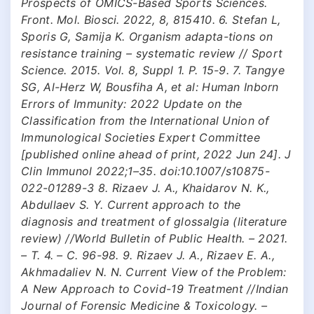
Prospects of OMICS-Based Sports Sciences.
Front. Mol. Biosci. 2022, 8, 815410. 6. Stefan L,
Sporis G, Samija K. Organism adapta-tions on
resistance training – systematic review // Sport
Science. 2015. Vol. 8, Suppl 1. P. 15-9. 7. Tangye
SG, Al-Herz W, Bousfiha A, et al: Human Inborn
Errors of Immunity: 2022 Update on the
Classification from the International Union of
Immunological Societies Expert Committee
[published online ahead of print, 2022 Jun 24]. J
Clin Immunol 2022;1–35. doi:10.1007/s10875-
022-01289-3 8. Rizaev J. A., Khaidarov N. K.,
Abdullaev S. Y. Current approach to the
diagnosis and treatment of glossalgia (literature
review) //World Bulletin of Public Health. – 2021.
– Т. 4. – С. 96-98. 9. Rizaev J. A., Rizaev E. A.,
Akhmadaliev N. N. Current View of the Problem:
A New Approach to Covid-19 Treatment //Indian
Journal of Forensic Medicine & Toxicology. –