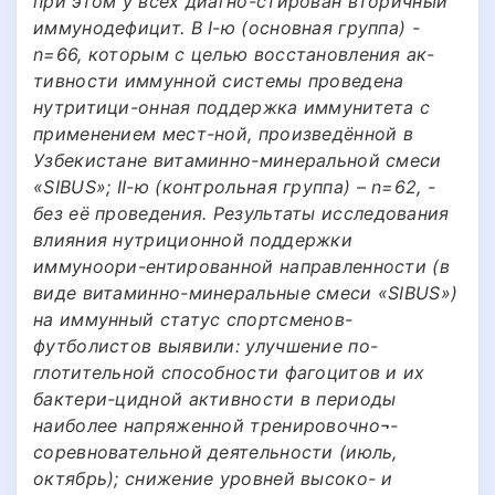
при этом у всех диагно-стирован вторичный
иммунодефицит. В I-ю (основная группа) -
n=66, которым с целью восстановления ак-
тивности иммунной системы проведена
нутритици-онная поддержка иммунитета с
применением мест-ной, произведённой в
Узбекистане витаминно-минеральной смеси
«SIBUS»; II-ю (контрольная группа) – n=62, -
без её проведения. Результаты исследования
влияния нутриционной поддержки
иммуноори-ентированной направленности (в
виде витаминно-минеральные смеси «SIBUS»)
на иммунный статус спортсменов-
футболистов выявили: улучшение по-
глотительной способности фагоцитов и их
бактери-цидной активности в периоды
наиболее напряженной тренировочно¬-
соревновательной деятельности (июль,
октябрь); снижение уровней высоко- и