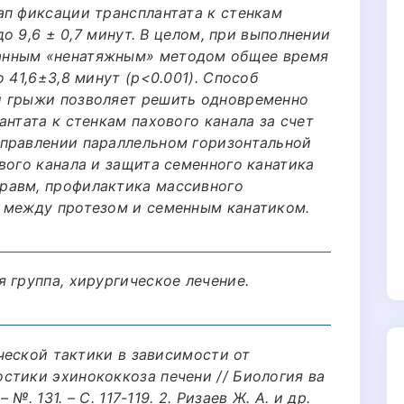
ап фиксации трансплантата к стенкам
до 9,6 ± 0,7 минут. В целом, при выполнении
анным «ненатяжным» методом общее время
 41,6±3,8 минут (p<0.001). Способ
й грыжи позволяет решить одновременно
антата к стенкам пахового канала за счет
правлении параллельном горизонтальной
вого канала и защита семенного канатика
равм, профилактика массивного
 между протезом и семенным канатиком.
 группа, хирургическое лечение.
ической тактики в зависимости от
стики эхинококкоза печени // Биология ва
 №. 131. – С. 117-119. 2. Ризаев Ж. А. и др.