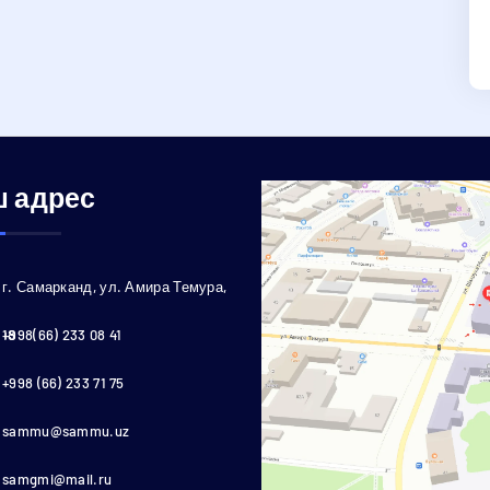
 адрес
г. Самарканд, ул. Амира Темура,
18
+998(66) 233 08 41
+998 (66) 233 71 75
sammu@sammu.uz
samgmi@mail.ru