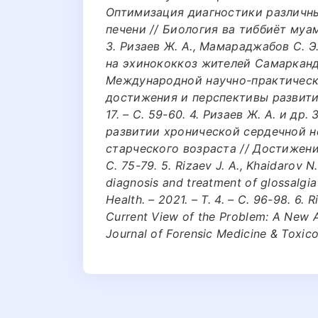
Оптимизация диагностики различн
печени // Биология ва тиббиёт муаммо
3. Ризаев Ж. А., Мамараджабов С.
на эхинококкоз жителей Самаркандс
Международной научно-практическ
достижения и перспективы развития
17. – С. 59-60. 4. Ризаев Ж. А. и д
развитии хронической сердечной н
старческого возраста // Достижения 
С. 75-79. 5. Rizaev J. A., Khaidarov N
diagnosis and treatment of glossalgia 
Health. – 2021. – Т. 4. – С. 96-98. 6. 
Current View of the Problem: A New 
Journal of Forensic Medicine & Toxicol