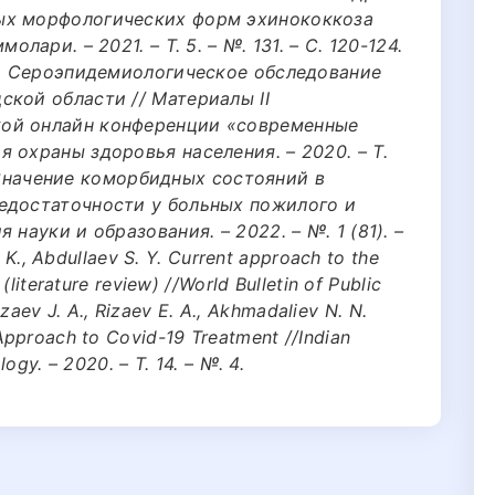
ых морфологических форм эхинококкоза
лари. – 2021. – Т. 5. – №. 131. – С. 120-124.
 Э. Сероэпидемиологическое обследование
кой области // Материалы II
ой онлайн конференции «современные
 охраны здоровья населения. – 2020. – Т.
р. Значение коморбидных состояний в
едостаточности у больных пожилого и
науки и образования. – 2022. – №. 1 (81). –
. K., Abdullaev S. Y. Current approach to the
(literature review) //World Bulletin of Public
Rizaev J. A., Rizaev E. A., Akhmadaliev N. N.
Approach to Covid-19 Treatment //Indian
ogy. – 2020. – Т. 14. – №. 4.