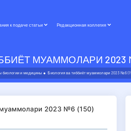
ания к подаче статьи
Редакционная коллегия
БИЁТ МУАММОЛАРИ 2023 №6
 биологии и медицины
Биология ва тиббиёт муаммолари 2023 №6 (1
 муаммолари 2023 №6 (150)