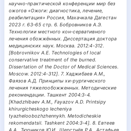
научно-практической конференции мир без
ожогов «Ожоги: диагностика, лечение,
реабилитация» Россия, Махачкала Дагестан
2023 г. 63-65 стр. 6. Бобровников А.Э.
Технологии местного кон-сервативного
лечения обожжённых. Диссертация доктора
медицинских наук. Москва. 2012:4-312.
[Bobrovnikov A.E. Technologies of local
conservative treatment of the burned.
Dissertation of the Doctor of Medical Sciences.
Moscow. 2012:4-312]. 7. Хаджибаев А.М.,
Фаязов А.Д. Принципы хи-рургического
лечения тяжелообожженных. Методические
рекомендации. Ташкент 2004:3-4.
[Khadzhibaev A.M., Fayazov A.D. Printsipy
khirurgicheskogo lecheniya
tyazheloobozhzhennykh. Metodicheskie
rekomendatsil. Tashkent 2004:3-4]. 8. Евтеев
А.А., Тюрников Ю.И., Шерстнёв Р.А., Астафьев