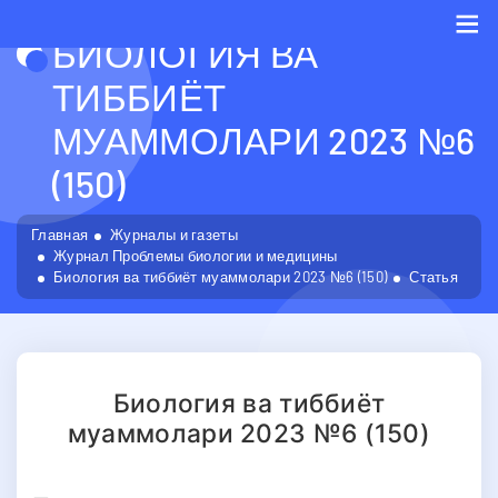
БИОЛОГИЯ ВА
Me
ТИББИЁТ
МУАММОЛАРИ 2023 №6
(150)
Главная
Журналы и газеты
Журнал Проблемы биологии и медицины
Биология ва тиббиёт муаммолари 2023 №6 (150)
Статья
Биология ва тиббиёт
муаммолари 2023 №6 (150)