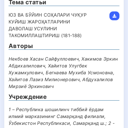
Тема статьи
ЮЗ ВА БЎЙИН СОҲАЛАРИ ЧУҚУР
КУЙИШ ЖАРОҲАТЛАРИНИ
ДАВОЛАШ УСУЛИНИ
ТАКОМИЛЛАШТИРИШ (181-188)
Авторы
Некбоев Хасан Сайфуллоевич, Хакимов Эркин
Абдихалилович, Хайитов Улугбек
Хужамкулович, Бегнаева Мухиба Усмоновна,
Хайитов Лазиз Милионерович, Абдухалилов
Мирзиё Эркинович
Учреждение
1 – Республика шошилинч тиббий ёрдам
илмий марказининг Самарқанд филиали,
Ўзбекистон Республикаси, Самарқанд ш.; 2 -