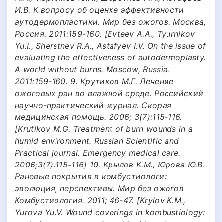
И.В. К вопросу об оценке эффективности
аутодермопластики. Мир без ожогов. Москва,
Россия. 2011:159-160. [Evteev A.A., Tyurnikov
Yu.I., Sherstnev R.A., Astafyev I.V. On the issue of
evaluating the effectiveness of autodermoplasty.
A world without burns. Moscow, Russia.
2011:159-160. 9. Крутиков М.Г. Лечение
ожоговых ран во влажной среде. Российский
научно-практический журнал. Скорая
медицинская помощь. 2006; 3(7):115-116.
[Krutikov M.G. Treatment of burn wounds in a
humid environment. Russian Scientific and
Practical journal. Emergency medical care.
2006;3(7):115-116] 10. Крылов К.М., Юрова Ю.В.
Раневые покрытия в комбустиологи:
эволюция, перспективы. Мир без ожогов
Комбустиология. 2011; 46-47. [Krylov K.M.,
Yurova Yu.V. Wound coverings in kombustiology: