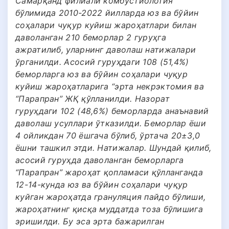
Самарқанд филиали комбустиология
бўлимида 2010-2022 йилларда юз ва бўйин
соҳалари чуқур куйиш жароҳатлари билан
даволанган 210 беморлар 2 гуруҳга
ажратилиб, уларнинг даволаш натижалари
ўрганилди. Асосий гуруҳдаги 108 (51,4%)
беморларга юз ва бўйин соҳалари чуқур
куйиш жароҳатларига “эрта некрэктомия ва
“Парапран” ЖҚ қўлланилди. Назорат
гуруҳдаги 102 (48,6%) беморларда анаънавий
даволаш усуллари ўтказилди. Беморлар ёши
4 ойликдан 70 ёшгача бўлиб, ўртача 20±3,0
ёшни ташкил этди. Натижалар. Шундай қилиб,
асосий гуруҳда даволанган беморларга
“Парапран” жароҳат қопламаси қўлланганда
12-14-кунда юз ва бўйин соҳалари чуқур
куйган жароҳатда грануляция пайдо бўлиши,
жароҳатнинг қисқа муддатда тоза бўлишига
эришилди. Бу эса эрта бажарилган