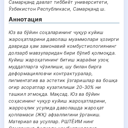
Самарқанд давлат тиббиёт университети,
Ўзбекистон Республикаси, Самарқанд ш.
Аннотация
Юз ва бўйин соҳаларининг чуқур куйиш
жароҳатларини даволаш муаммолари ҳозирги
даврида ҳам замонавий комбустиологиянинг
долзарб мавзуларидан бири бўлиб қолмоқда.
Куйиш жароҳатининг битиш жараёни узоқ
муддатларга чўзилиши, шу билан бирга
деформацияловчи контрактуралар,
пигментатив ва эстетик ўзгаришлар ва бошқа
оғир асоратлар кузатилиши 20-30% ни
ташкил этмоқда. Мақсад. Юз ва бўйин
соҳасининг чуқур куйиш жароҳатларини,
жарроҳлик усулида даволашда жароҳат
қопламаси (ЖҚ) афзаллигини ўрганиш.
Материал ва усуллар. РШТЁИМ нинг