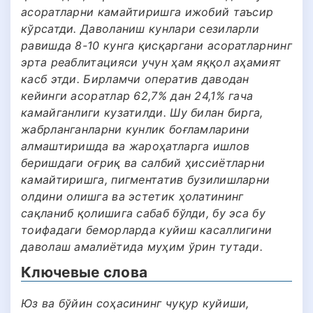
асоратларни камайтиришга ижобий таъсир
кўрсатди. Даволаниш кунлари сезиларли
равишда 8-10 кунга қисқаргани асоратларнинг
эрта реаблитацияси учун ҳам яққол аҳамият
касб этди. Бирламчи оператив даводан
кейинги асоратлар 62,7% дан 24,1% гача
камайганлиги кузатилди. Шу билан бирга,
жабрланганларни кунлик боғламларини
алмаштиришда ва жароҳатларга ишлов
беришдаги оғриқ ва салбий ҳиссиётларни
камайтиришга, пигментатив бузилишларни
олдини олишга ва эстетик ҳолатининг
сақланиб қолишига сабаб бўлди, бу эса бу
тоифадаги беморларда куйиш касаллигини
даволаш амалиётида муҳим ўрин тутади.
Ключевые слова
Юз ва бўйин соҳасининг чуқур куйиши,