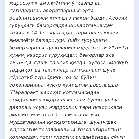
жарроҳлик амалиётини ўтказиш ва
кутиладиган асоратларнинг эрта
реаблитацияси қилишга имкон берди. Асосий
гуруҳдаги беморларда шикастланишдан
кейинги 14-17 - кунларда тери пластикаси
амалиёти бажарилди. Ушбу гуруҳдаги
беморларнинг даволаниш муддатлари 21,5±1,5
кунни, назорат гуруҳидаги беморлар эса
28,5±2,4 кунни ташкил қилди. Хулоса. Мазкур
тадқиқот ва таҳлиллар натижалари шуни
кўрсатиб турибдики, юз ва бўйин
соҳаларининг чуқур куйишини даволашда
“Парапран” жароҳат қопламасидан
фойдаланиш юқори самарали бўлиб, ушбу
даволаш усули жаррохлик тери пластикаси
амалиётини эрта ўтказишга ва уни
муддатларини қисқартиришга, шунингдек
жароҳатни тозаланишини тезлаштирибгина
қолмасдан, тери пластик амалиётидан сўнги