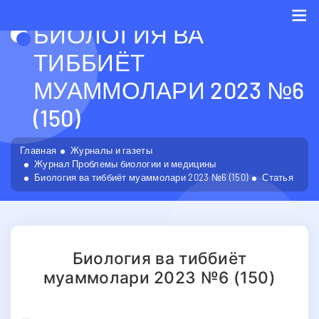
БИОЛОГИЯ ВА
Me
ТИББИЁТ
МУАММОЛАРИ 2023 №6
(150)
Главная
Журналы и газеты
Журнал Проблемы биологии и медицины
Биология ва тиббиёт муаммолари 2023 №6 (150)
Статья
Биология ва тиббиёт
муаммолари 2023 №6 (150)