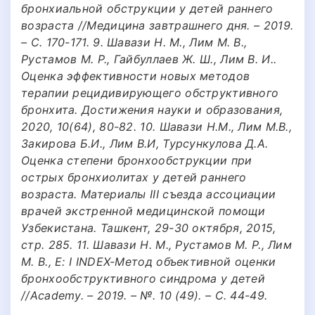
бронхиальной обструкции у детей раннего
возраста //Медицина завтрашнего дня. – 2019.
– С. 170-171. 9. Шавази Н. М., Лим М. В.,
Рустамов М. Р., Гайбуллаев Ж. Ш., Лим В. И..
Оценка эффективности новых методов
терапии рецидивирующего обструктивного
бронхита. Достижения науки и образования,
2020, 10(64), 80-82. 10. Шавази Н.М., Лим М.В.,
Закирова Б.И., Лим В.И, Турсункулова Д.А.
Оценка степени бронхообструкции при
острых бронхиолитах у детей раннего
возраста. Материалы III съезда ассоциации
врачей экстренной медицинской помощи
Узбекистана. Ташкент, 29-30 октября, 2015,
стр. 285. 11. Шавази Н. М., Рустамов М. Р., Лим
М. В., E: I INDEX-Метод объективной оценки
бронхообструктивного синдрома у детей
//Academy. – 2019. – №. 10 (49). – С. 44-49.