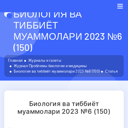
БИОЛОГИЯ ВА
Me
ТИББИЁТ
МУАММОЛАРИ 2023 №6
(150)
Главная
Журналы и газеты
Журнал Проблемы биологии и медицины
Биология ва тиббиёт муаммолари 2023 №6 (150)
Статья
Биология ва тиббиёт
муаммолари 2023 №6 (150)