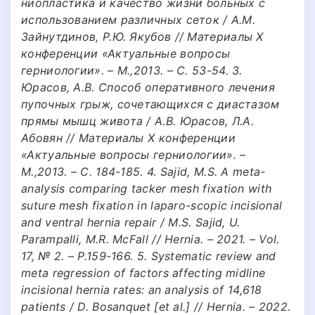
ниопластика и качество жизни больных с
использованием различных сеток / А.М.
Зайнутдинов, Р.Ю. Якубов // Материалы X
конференции «Актуальные вопросы
герниологии». – М.,2013. – С. 53-54. 3.
Юрасов, А.В. Способ оперативного лечения
пупочных грыж, сочетающихся с диастазом
прямы мышц живота / А.В. Юрасов, Л.А.
Абовян // Материалы X конференции
«Актуальные вопросы герниологии». –
М.,2013. – С. 184-185. 4. Sajid, M.S. A meta-
analysis comparing tacker mesh fixation with
suture mesh fixation in laparo-scopic incisional
and ventral hernia repair / M.S. Sajid, U.
Parampalli, M.R. McFall // Hernia. – 2021. – Vol.
17, № 2. – P.159-166. 5. Systematic review and
meta regression of factors affecting midline
incisional hernia rates: an analysis of 14,618
patients / D. Bosanquet [et al.] // Hernia. – 2022.