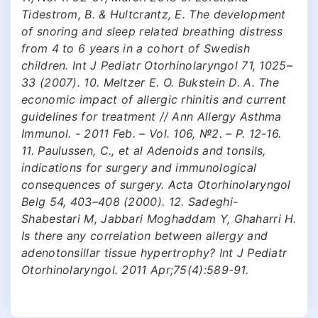
Tidestrom, B. & Hultcrantz, E. The development
of snoring and sleep related breathing distress
from 4 to 6 years in a cohort of Swedish
children. Int J Pediatr Otorhinolaryngol 71, 1025–
33 (2007). 10. Meltzer E. O. Bukstein D. A. The
economic impact of allergic rhinitis and current
guidelines for treatment // Ann Allergy Asthma
Immunol. - 2011 Feb. – Vol. 106, №2. – P. 12-16.
11. Paulussen, C., et al Adenoids and tonsils,
indications for surgery and immunological
consequences of surgery. Acta Otorhinolaryngol
Belg 54, 403–408 (2000). 12. Sadeghi-
Shabestari M, Jabbari Moghaddam Y, Ghaharri H.
Is there any correlation between allergy and
adenotonsillar tissue hypertro­phy? Int J Pediatr
Otorhinolaryngol. 2011 Apr;75(4):589-91.