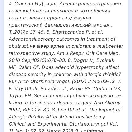
4. Суюнов Н.Д. и др. Анализ распространения,
лечения болезни поллиноз и потребления
лекарственных средств // Научно-
практический фармацевтический журнал.
Т.,2017.с.37-45. 5. Bhattacharjee R, et al.
Adenotonsillectomy out­comes in treatment of
obstructive sleep apnea in children: a multi­center
retrospective study. Am J Respir Crit Care Med.
2010 Sep;182(5):676-83. 6. Dogru M, Evcimik
MF, Calim OF. Does adenoid hypertrophy affect
disease severity in children with allergic rhinitis?
Eur Arch Otorhinolaryngol. (2017) 274:209–13. 7.
Friday GA Jr, Paradise JL, Rabin BS, Colborn DK,
Taylor FH. Serum immunoglobulin changes in re­
lation to tonsil and adenoid surgery. Ann Allergy
1992; 69: 225-30. 8. Lee DJ et al. The Impact of
Allergic Rhinitis After Adenotonsillectomy
Clinical and Experimental Otorhinolaryngol Vol.
11, No. 1: 52-57, March 2018 9. Lofstrand-