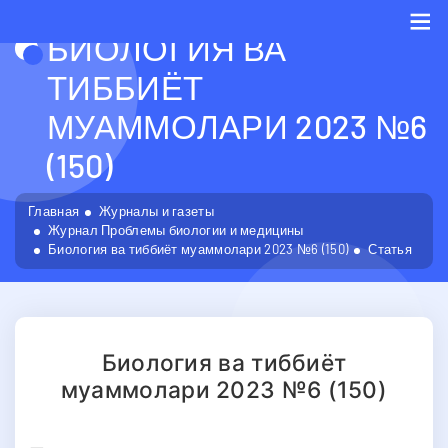
БИОЛОГИЯ ВА
Me
ТИББИЁТ
МУАММОЛАРИ 2023 №6
(150)
Главная
Журналы и газеты
Журнал Проблемы биологии и медицины
Биология ва тиббиёт муаммолари 2023 №6 (150)
Статья
Биология ва тиббиёт
муаммолари 2023 №6 (150)