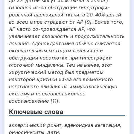
до 3% детей могут испыты-вать апноэ /
гипопноэ из-за обструкции гипертрофи-
рованной аденоидной ткани, а 20-40% детей
во всем мире страдают от АР [9]. Более того,
АГ часто со-провождается АР, что
увеличивает сложность и продолжительность
лечения. Аденоидэктомия обычно считается
окончательным методом лечения при
обструкции носоглотки при гипертрофии
глоточной миндалины. Тем не менее, этот
хирургический метод был предметом
некоторой критики из-за его возможного
негативного влияния на иммунологическую
систему и послеоперационное
восстановление [11].
Ключевые слова
аллергический ринит, аденоидная вегетация,
риносинуситы, дети.