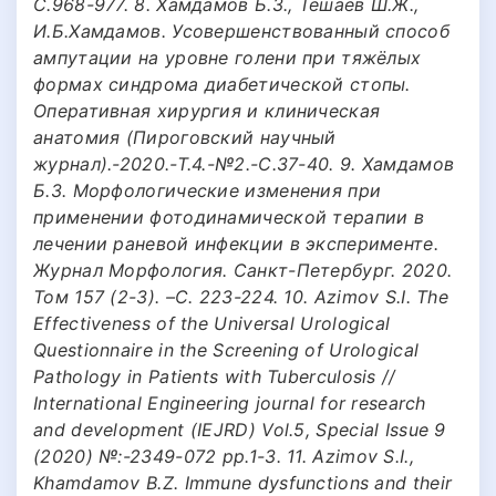
С.968-977. 8. Хамдамов Б.З., Тешаев Ш.Ж.,
И.Б.Хамдамов. Усовершенствованный способ
ампутации на уровне голени при тяжёлых
формах синдрома диабетической стопы.
Оперативная хирургия и клиническая
анатомия (Пироговский научный
журнал).-2020.-Т.4.-№2.-С.37-40. 9. Хамдамов
Б.З. Морфологические изменения при
применении фотодинамической терапии в
лечении раневой инфекции в эксперименте.
Журнал Морфология. Санкт-Петербург. 2020.
Том 157 (2-3). –С. 223-224. 10. Azimov S.I. The
Effectiveness of the Universal Urological
Questionnaire in the Screening of Urological
Pathology in Patients with Tuberculosis //
International Engineering journal for research
and development (IEJRD) Vol.5, Special Issue 9
(2020) №:-2349-072 pp.1-3. 11. Azimov S.I.,
Khamdamov B.Z. Immune dysfunctions and their