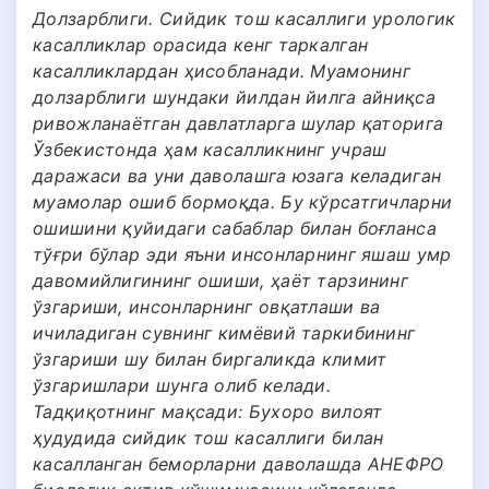
Долзарблиги. Сийдик тош касаллиги урологик
касалликлар орасида кенг таркалган
касалликлардан ҳисобланади. Муамонинг
долзарблиги шундаки йилдан йилга айниқса
ривожланаётган давлатларга шулар қаторига
Ўзбекистонда ҳам касалликнинг учраш
даражаси ва уни даволашга юзага келадиган
муамолар ошиб бормоқда. Бу кўрсатгичларни
ошишини қуйидаги сабаблар билан боғланса
тўғри бўлар эди яъни инсонларнинг яшаш умр
давомийлигининг ошиши, ҳаёт тарзининг
ўзгариши, инсонларнинг овқатлаши ва
ичиладиган сувнинг кимёвий таркибининг
ўзгариши шу билан биргаликда климит
ўзгаришлари шунга олиб келади.
Тадқиқотнинг мақсади: Бухоро вилоят
ҳудудида сийдик тош касаллиги билан
касалланган беморларни даволашда АНЕФРО