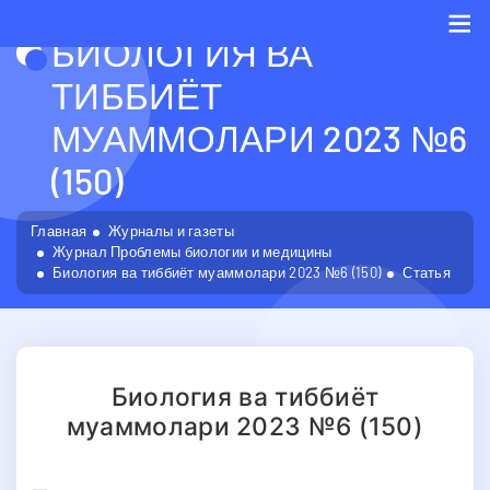
БИОЛОГИЯ ВА
Me
ТИББИЁТ
МУАММОЛАРИ 2023 №6
(150)
Главная
Журналы и газеты
Журнал Проблемы биологии и медицины
Биология ва тиббиёт муаммолари 2023 №6 (150)
Статья
Биология ва тиббиёт
муаммолари 2023 №6 (150)