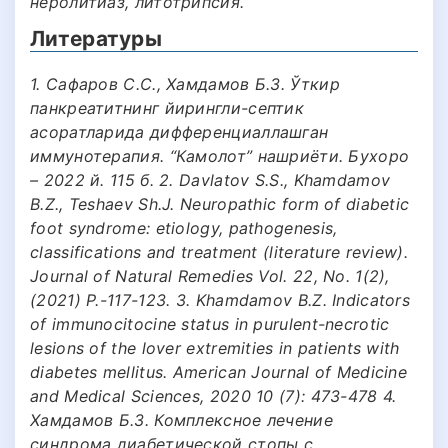
неролитиаз, литотрипсия.
Литературы
1. Сафаров С.С., Хамдамов Б.З. Ўткир
панкреатитнинг йирингли-септик
асоратларида дифференциаллашган
иммунотерапия. “Камолот” нашриёти. Бухоро
– 2022 й. 115 б. 2. Davlatov S.S., Khamdamov
B.Z., Teshaev Sh.J. Neuropathic form of diabetic
foot syndrome: etiology, pathogenesis,
classifications and treatment (literature review).
Journal of Natural Remedies Vol. 22, No. 1(2),
(2021) P.-117-123. 3. Khamdamov B.Z. Indicators
of immunocitocine status in purulent-necrotic
lesions of the lover extremities in patients with
diabetes mellitus. American Journal of Medicine
and Medical Sciences, 2020 10 (7): 473-478 4.
Хамдамов Б.З. Комплексное лечение
синдрома диабетической стопы с