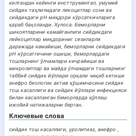
килгандан кейинги инсттрументал, умумий
сийдик таҳлилидаги лекоцитлар сони ва
сийдикдаги pH миқдори кўрсаткичларига
қараб баҳоланди. Хулоса. Беморларни
шикоятларини камайганлиги сийдикдаги
лейкоцитлар миқдориниг сезиларли
даражада камайиши, беморларни сийдикдаги
pH кўрсатгичини ошиши, беморлардаги
тошларнинг ўлчамлари кичрайиши ва
микролитлар ва майда ўлчамдаги тошларнинг
таббий сийдик йўллари орқали чиқиб кетиши
анефро биологик актив қўшимчасини сийдик
тош касаллиги ва сийдик йўллари инфекцияси
билан касалланган беморларда қўллаш
ижобий натижаларни берган.
Ключевые слова
сийдик тош касаллиги, уролитиаз, анефро ,