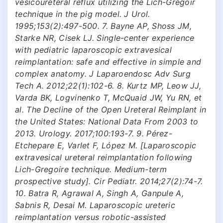
vesicoureteral reflux utilizing the Lich-Gregoir
technique in the pig model. J Urol.
1995;153(2):497-500. 7. Bayne AP, Shoss JM,
Starke NR, Cisek LJ. Single-center experience
with pediatric laparoscopic extravesical
reimplantation: safe and effective in simple and
complex anatomy. J Laparoendosc Adv Surg
Tech A. 2012;22(1):102-6. 8. Kurtz MP, Leow JJ,
Varda BK, Logvinenko T, McQuaid JW, Yu RN, et
al. The Decline of the Open Ureteral Reimplant in
the United States: National Data From 2003 to
2013. Urology. 2017;100:193-7. 9. Pérez-
Etchepare E, Varlet F, López M. [Laparoscopic
extravesical ureteral reimplantation following
Lich-Gregoire technique. Medium-term
prospective study]. Cir Pediatr. 2014;27(2):74-7.
10. Batra R, Agrawal A, Singh A, Ganpule A,
Sabnis R, Desai M. Laparoscopic ureteric
reimplantation versus robotic-assisted