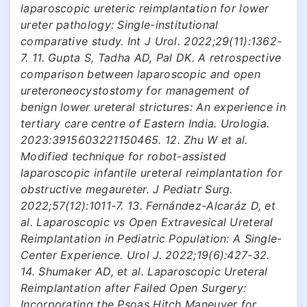
laparoscopic ureteric reimplantation for lower
ureter pathology: Single-institutional
comparative study. Int J Urol. 2022;29(11):1362-
7. 11. Gupta S, Tadha AD, Pal DK. A retrospective
comparison between laparoscopic and open
ureteroneocystostomy for management of
benign lower ureteral strictures: An experience in
tertiary care centre of Eastern India. Urologia.
2023:3915603221150465. 12. Zhu W et al.
Modified technique for robot-assisted
laparoscopic infantile ureteral reimplantation for
obstructive megaureter. J Pediatr Surg.
2022;57(12):1011-7. 13. Fernández-Alcaráz D, et
al. Laparoscopic vs Open Extravesical Ureteral
Reimplantation in Pediatric Population: A Single-
Center Experience. Urol J. 2022;19(6):427-32.
14. Shumaker AD, et al. Laparoscopic Ureteral
Reimplantation after Failed Open Surgery:
Incorporating the Psoas Hitch Maneuver for