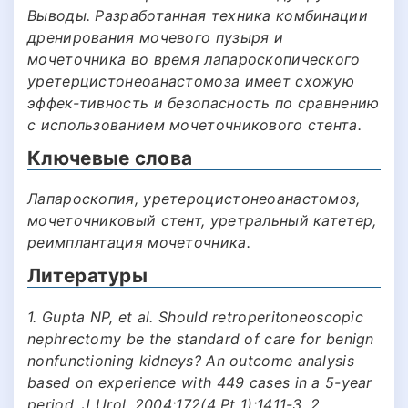
Выводы. Разработанная техника комбинации
дренирования мочевого пузыря и
мочеточника во время лапароскопического
уретерцистонеоанастомоза имеет схожую
эффек-тивность и безопасность по сравнению
с использованием мочеточникового стента.
Ключевые слова
Лапароскопия, уретероцистонеоанастомоз,
мочеточниковый стент, уретральный катетер,
реимплантация мочеточника.
Литературы
1. Gupta NP, et al. Should retroperitoneoscopic
nephrectomy be the standard of care for benign
nonfunctioning kidneys? An outcome analysis
based on experience with 449 cases in a 5-year
period. J Urol. 2004;172(4 Pt 1):1411-3. 2.