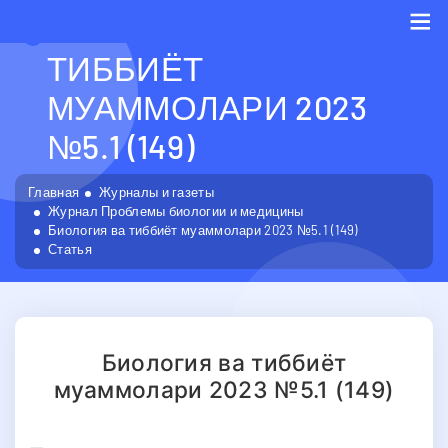
БИОЛОГИЯ ВА
ТИББИЁТ
Me
МУАММОЛАРИ 2023
№5.1 (149)
Главная
Журналы и газеты
Журнал Проблемы биологии и медицины
Биология ва тиббиёт муаммолари 2023 №5.1 (149)
Статья
Биология ва тиббиёт
муаммолари 2023 №5.1 (149)