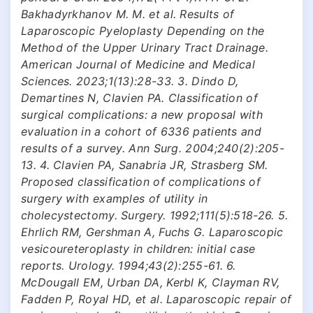
Bakhadyrkhanov M. M. et al. Results of
Laparoscopic Pyeloplasty Depending on the
Method of the Upper Urinary Tract Drainage.
American Journal of Medicine and Medical
Sciences. 2023;1(13):28-33. 3. Dindo D,
Demartines N, Clavien PA. Classification of
surgical complications: a new proposal with
evaluation in a cohort of 6336 patients and
results of a survey. Ann Surg. 2004;240(2):205-
13. 4. Clavien PA, Sanabria JR, Strasberg SM.
Proposed classification of complications of
surgery with examples of utility in
cholecystectomy. Surgery. 1992;111(5):518-26. 5.
Ehrlich RM, Gershman A, Fuchs G. Laparoscopic
vesicoureteroplasty in children: initial case
reports. Urology. 1994;43(2):255-61. 6.
McDougall EM, Urban DA, Kerbl K, Clayman RV,
Fadden P, Royal HD, et al. Laparoscopic repair of