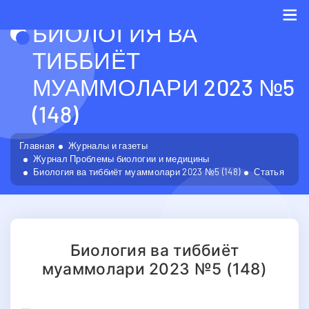
БИОЛОГИЯ ВА
Me
ТИББИЁТ
МУАММОЛАРИ 2023 №5
(148)
Главная
Журналы и газеты
Журнал Проблемы биологии и медицины
Биология ва тиббиёт муаммолари 2023 №5 (148)
Статья
Биология ва тиббиёт
муаммолари 2023 №5 (148)