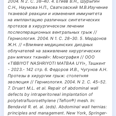
2004. N 2. С. 38–40. 4. Егиев В.Н., Шурыгин
С.Н., Наумова Н.П., Сватковский М.В.Изучение
тканевой реакции и изменения иммунитета
на имплантацию различных синтетических
протезов в хирургическом лечении
послеоперационных вентральных грыж //
Герниология. 2004. N 1. С. 28–30. 5. Мардонов
Ж.Н. // «Влияние медицинских диодных
облучателей на заживление хирургических
ран мягких тканей»: Монография // ООО
«TIBBIYOT NASHRIYOTI MATBAA UYI», Ташкент
- 2023.- 142 стр. 6. Федоров И.В., Чугунов А.Н.
Протезы в хирургии грыж: столетняя
эволюция // Герниология. 2004. N 2. С. 45–52.
7. Druart M.L. et al. Repair of abdominal wall
defects by intraperitoneal implantation of
polytetrafluoroethylene (Teflon®) mesh. In:
Bendavid R. et. al. (eds). Abdominal wall hernias:
principles and management. New York, Springer-