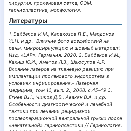
хирургия, проленовая сетка, СЭМ,
герниопластика, морфология.
Литературы
1. Байбеков И.М., Каракозов П.Е., Мардонов
Ж.Н. и др. “Влияние фото воздействий на
раны, микроциркуляцию и шовный материал”.
Изд. «LAP». Германия. 2020. 2. Байбеков И.М.,.
Калиш Ю.И., Аметов Л.З., Шаюсупов А.Р.
Влияние лазеров на тканевую реакцию при
имплантации проленового эндопротеза в
условиях инфицирования.- Лазерная
медицина, том 12, вып. 2., 2008. с.45-49 3.
Егиев В.Н., Чижов Д.В., Авакян В.А. и др.
Особенности диагностической и лечебной
тактики при лечении рецидивной
послеоперационной вентральной грыжи после
«ненатяжной» герниопластики // Герниология.