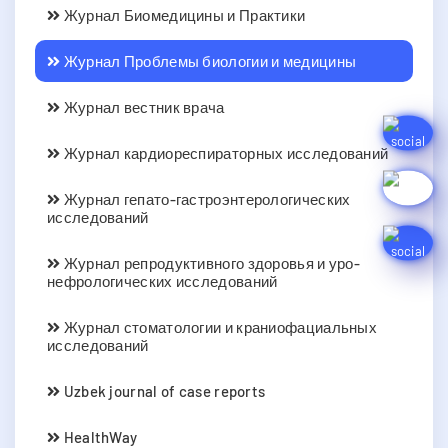
Журнал Биомедицины и Практики
Журнал Проблемы биологии и медицины
Журнал вестник врача
Журнал кардиореспираторных исследований
Журнал гепато-гастроэнтерологических
исследований
Журнал репродуктивного здоровья и уро-
нефрологических исследований
Журнал стоматологии и краниофациальных
исследований
Uzbek journal of case reports
HealthWay