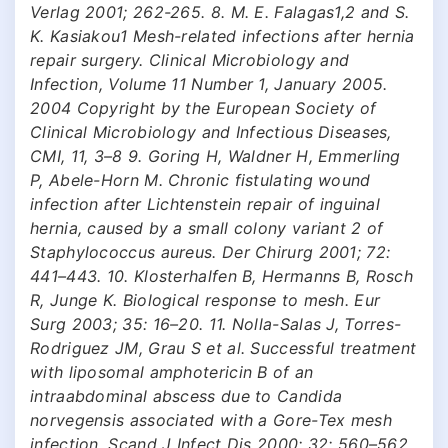
Verlag 2001; 262-265. 8. M. E. Falagas1,2 and S.
K. Kasiakou1 Mesh-related infections after hernia
repair surgery. Clinical Microbiology and
Infection, Volume 11 Number 1, January 2005.
2004 Copyright by the European Society of
Clinical Microbiology and Infectious Diseases,
CMI, 11, 3–8 9. Goring H, Waldner H, Emmerling
P, Abele-Horn M. Chronic fistulating wound
infection after Lichtenstein repair of inguinal
hernia, caused by a small colony variant 2 of
Staphylococcus aureus. Der Chirurg 2001; 72:
441–443. 10. Klosterhalfen B, Hermanns B, Rosch
R, Junge K. Biological response to mesh. Eur
Surg 2003; 35: 16–20. 11. Nolla-Salas J, Torres-
Rodriguez JM, Grau S et al. Successful treatment
with liposomal amphotericin B of an
intraabdominal abscess due to Candida
norvegensis associated with a Gore-Tex mesh
infection. Scand J Infect Dis 2000; 32: 560–562.