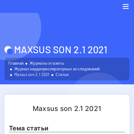
Me
MAXSUS SON 2.1 2021
Главная
Журналы и газеты
Журнал кардиореспираторных исследований
Maxsus son 2.1 2021
Статья
Maxsus son 2.1 2021
Тема статьи