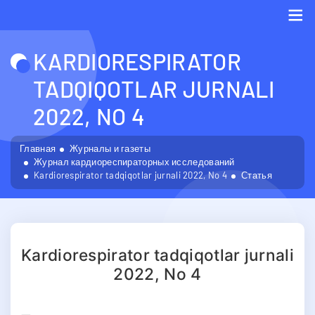
Me
KARDIORESPIRATOR
TADQIQOTLAR JURNALI
2022, NO 4
Главная
Журналы и газеты
Журнал кардиореспираторных исследований
Kardiorespirator tadqiqotlar jurnali 2022, No 4
Статья
Kardiorespirator tadqiqotlar jurnali
2022, No 4