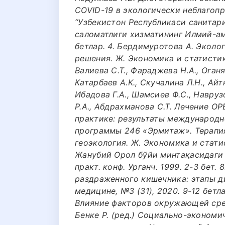
COVID-19 в экологически неблагоп
“Узбекистон Республикаси санитар
саломатлиги хизматининг Илмий-ама
бетлар. 4. Бердимуротова А. Эколо
решения. Ж. Экономика и статистика.
Валиева С.Т., Фараджева Н.А., Оганя
Катарбаев А.К., Скучалина Л.Н., Айтк
Ибадова Г.А., Шамсиев Ф.С., Навру
Р.А., Абдрахманова С.Т. Лечение О
практике: результаты международ
программы 246 «Эрмитаж». Терапия.
геоэкология. Ж. Экономика и статис
Жанубий Орол бўйи минтақасидаги э
практ. конф. Урганч. 1999. 2-3 бет.
раздраженного кишечника: этапы д
медицине, №3 (31), 2020. 9-12 бетла
Влияние факторов окружающей сред
Бенке Р. (ред.) Социально-эконом