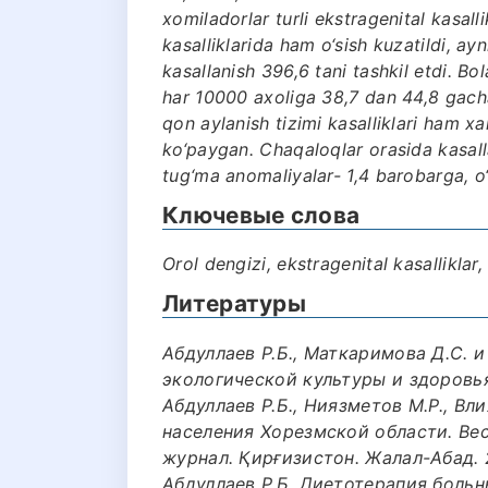
xomiladorlar turli ekstragenital kasalli
kasalliklarida ham o‘sish kuzatildi, ay
kasallanish 396,6 tani tashkil etdi. Bo
har 10000 axoliga 38,7 dan 44,8 gacha
qon aylanish tizimi kasalliklari ham 
ko‘paygan. Chaqaloqlar orasida kasal
tug‘ma anomaliyalar- 1,4 barobarga, o‘l
Ключевые слова
Orol dengizi, ekstragenital kasalliklar,
Литературы
Абдуллаев Р.Б., Маткаримова Д.С. 
экологической культуры и здоровья.
Абдуллаев Р.Б., Ниязметов М.Р., В
населения Хорезмской области. В
журнал. Қирғизистон. Жалал-Абад. 2
Абдуллаев Р.Б. Диетотерапия боль