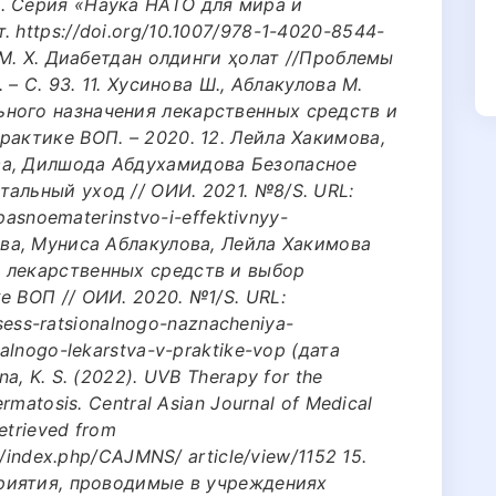
. Серия «Наука НАТО для мира и
 https://doi.org/10.1007/978-1-4020-8544-
а М. Х. Диабетдан олдинги ҳолат //Проблемы
 – С. 93. 11. Хусинова Ш., Аблакулова М.
ного назначения лекарственных средств и
рактике ВОП. – 2020. 12. Лейла Хакимова,
ва, Дилшода Абдухамидова Безопасное
альный уход // ОИИ. 2021. №8/S. URL:
opasnoematerinstvo-i-effektivnyy-
ова, Муниса Аблакулова, Лейла Хакимова
 лекарственных средств и выбор
е ВОП // ОИИ. 2020. №1/S. URL:
otsess-ratsionalnogo-naznacheniya-
alnogo-lekarstva-v-praktike-vop (дата
a, K. S. (2022). UVB Therapy for the
rmatosis. Central Asian Journal of Medical
etrieved from
rg/index.php/CAJMNS/ article/view/1152 15.
приятия, проводимые в учреждениях