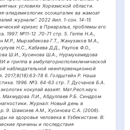
риятных условиях Хорезмской области.
ия-эпидемиологик осоишталик ва жамоат
лий журнали”. 2022 йил. 1-сон. 14-15
гический кризис в Приаралье, проблемы его
 1997. №11-12 .70-71 стр. 5. Геппе Н.А.,
н М.Р., Мырзабекова Г.Т., Жанузаков М.А.,
улуев Н.С., Кабаева Д.Д., Раупов Ф.О.,
зова Ш.И., Хусинова Ш.А., Нурмухамедова
РВИ и гриппа в амбулаторнополиклинической
ной наблюдательной неинтервенционной
 2017;8(18):63-78 6. Голдштейн Р. Наша
тика. 1996. №3. 64-63 стр. 7. Дусчанов Б.А.
кологик нокулай вазият. Мат.Респ.науч.
 8. Махмудова Л.И., Абдуллаев Р.Б. Синдром
иагностики. Журнал: Новый день в
р. 9. Шамсиев А.М., Хусинова С.А. (2008).
ы на здоровье человека в Узбекистане. В:
ические причины и последствия