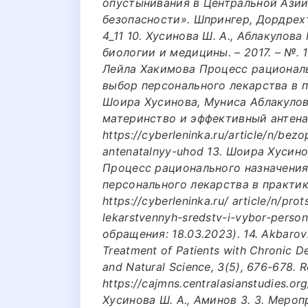
опустынивания в Центральной Азии
безопасности». Шпрингер, Дордрехт.
4_11 10. Хусинова Ш. А., Аблакулов
биологии и медицины. – 2017. – №. 1.
Лейла Хакимова Процесс рациональ
выбор персонального лекарства в п
Шоира Хусинова, Муниса Аблакуло
материнство и эффективный антенат
https://cyberleninka.ru/article/n/bez
antenatalnyy-uhod 13. Шоира Хусин
Процесс рационального назначения
персонального лекарства в практик
https://cyberleninka.ru/ article/n/pr
lekarstvennyh-sredstv-i-vybor-person
обращения: 18.03.2023). 14. Akbarovn
Treatment of Patients with Chronic De
and Natural Science, 3(5), 676-678. R
https://cajmns.centralasianstudies.o
Хусинова Ш. А., Аминов З. З. Меро