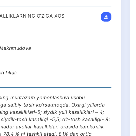
ALLIKLARNING O‘ZIGA XOS
.I. Makhmudova
 filiali
atning muntazam yomonlashuvi ushbu
a salbiy ta’sir ko‘rsatmoqda. Oxirgi yillarda
g kasalliklari-5; siydik yuli kasalliklari – 4;
siydik-tosh kasalligi -5,5; o‘t-tosh kasalligi- 8;
ilador ayollar kasalliklari orasida kamkonlik
sa 78,4 % ni tashkil etadi. 81% dan ortiq