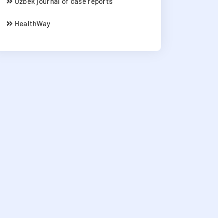
Uzbek journal of case reports
HealthWay