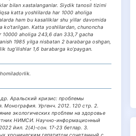
klar bilan xastalanganlar. Siydik tanosil tizimi
niqsa katta yoshlilarda har 1000 aholiga
lalarda ham bu kasalliklar shu yillar davomida
 ko‘tarilgan. Katta yoshlilardan, chunoncha
xar 10000 aholiga 243,6 dan 333,7 gacha
lanish 1985 yilga nisbatan 2 barabarga oshgan,
ik tug‘ilishlar 1,6 barabarga ko‘paygan.
 homiladorlik.
и др. Аральский кризис: проблемы
 Монография. Ургенч. 2012. 120 стр. 2.
лияние экологических проблем на здоровье
естник НИМСИ. Научно-информационный
022 йил. 2(4)-сон. 17-23 бетлар. 3.
ных хроническим гепатитом сочетанный с