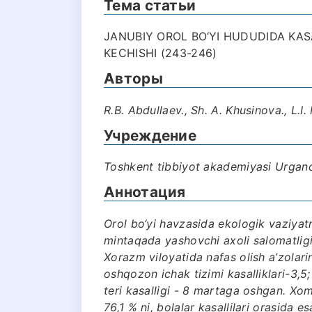
Тема статьи
JANUBIY OROL BO‘YI HUDUDIDA KAS
KECHISHI (243-246)
Авторы
R.B. Abdullaev., Sh. A. Khusinova., L
Учреждение
Toshkent tibbiyot akademiyasi Urganch
Аннотация
Orol bo‘yi havzasida ekologik vaziy
mintaqada yashovchi axoli salomatligig
Xorazm viloyatida nafas olish a’zolarinin
oshqozon ichak tizimi kasalliklari-3,5; 
teri kasalligi - 8 martaga oshgan. Xom
76,1 % ni, bolalar kasallilari orasida e