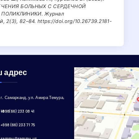
ЕЧЕНИЯ БОЛЬНЫХ С СЕРДЕЧНОЙ
 ПОЛИКЛИНИКИ. Журнал
2(3), 82–84. https://doi.org/10.26739.2181-
 адрес
г. Самарканд, ул. Амира Темура,
18
+998(66) 233 08 41
+998 (66) 233 71 75
sammu@sammu.uz