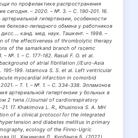
ощи по профилактике распространения
сегодня. – 2020. – №. 3. – С. 190-201. 16.
ь артериальной гипертензии, особенности
ние белково-липидного обмена у работников
исс.… канд. мед. наук. Ташкент. – 1998. –
ion of the effectiveness of thrombolytic therapy
tions of the samarkand branch of rscemc
 – №. 1. – С. 177-182. Rasuli F. O. et al.
background of atrial fibrillation //Euro-Asia
. 195-199. Istamova S. S. et al. Left ventricular
 acute myocardial infarction in comorbid
 2021. – Т. 1. – №. 1. – С. 334-338. Элламонов
ния артериальной гипертензии у больных в
2 типа //Journal of cardiorespiratory
16-21. 17. Khakimova L. R., Khusinova S. A. MH
on of a clinical protocol for the integrated
hypertension and diabetes mellitus in primary
emography, ecology of the Finno-Ugric
инова Ш., Хакимова Л., Курбанов Б. (2022).