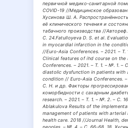
первичной медико-санитарной пом
COVID-19 //Медицинское образование 
Хусинова Ш. А. Распространённост
её клинического течения и состоя
табачного производства //Автореф. д
С. 24.Fatulloyeva D. S. et al. Evaluat
in myocardial infarction in the condi
//Euro-Asia Conferences. – 2021. – Т. 1.
Clinical features of ihd course on the 
Conferences. – 2021. – Т. 1. – №. 1. – С
diastolic dysfunction in patients with
condition // Euro-Asia Conferences. –
С. Н. и др. Факторы прогрессирова
коморбидности с сахарным диабетом 
research. – 2021. – Т. 1. – №. 2. – С. 
Ablakulova Results of the implementati
management of patients with arterial 
health care. 2018 //Journal Health, d
peoples. – №. 4. – С. 66-68. 18. Хус