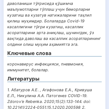
даволаниши тўғрисида қўшимча
маълумотларни тўплаш учун беморларни
кузатиш ва кузатув натижаларини таҳлил
қилиш муҳимдир. Болаларда Covid-19
касаллигини тўғри кузатиш, касаллик
асоратларини эрта аниқлаш, шунингдек, ўз
вақтида даволаш ва касаллик асоратларининг
олдини олиш муҳим аҳамиятга эга.
Ключевые слова
коронавирус инфекцияси, пневмония,
иммунитет, болалар.
Литературы
1. Абатуров А.Е. , Агафонова Е.А., Кривуша
Е.Л., Никулина А.А. Патогенез COVID-19.
Zdorov’e Rebenka. 2020;15(2):133-144. doi:
10.22141/2224-0551.15.1.2020.200598 2.