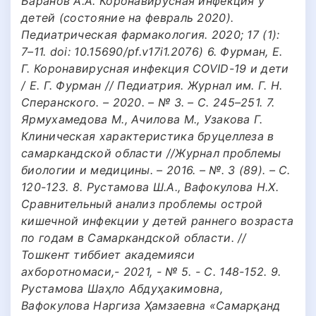
Баранов А.А. Коронавирусная инфекция у
детей (состояние на февраль 2020).
Педиатрическая фармакология. 2020; 17 (1):
7–11. doi: 10.15690/pf.v17i1.2076) 6. Фурман, Е.
Г. Коронавирусная инфекция COVID-19 и дети
/ Е. Г. Фурман // Педиатрия. Журнал им. Г. Н.
Сперанского. – 2020. – № 3. – С. 245–251. 7.
Ярмухамедова М., Ачилова М., Узакова Г.
Клиническая характеристика бруцеллеза в
самаркандской области //Журнал проблемы
биологии и медицины. – 2016. – №. 3 (89). – С.
120-123. 8. Рустамова Ш.А., Вафокулова Н.Х.
Сравнительный анализ проблемы острой
кишечной инфекции у детей раннего возраста
по годам в Cамаркандской области. //
Тошкент тиббиет академияси
ахборотномаси,- 2021, - № 5. - С. 148-152. 9.
Рустамова Шаҳло Абдуҳакимовна,
Вафокулова Наргиза Ҳамзаевна «Самарқанд