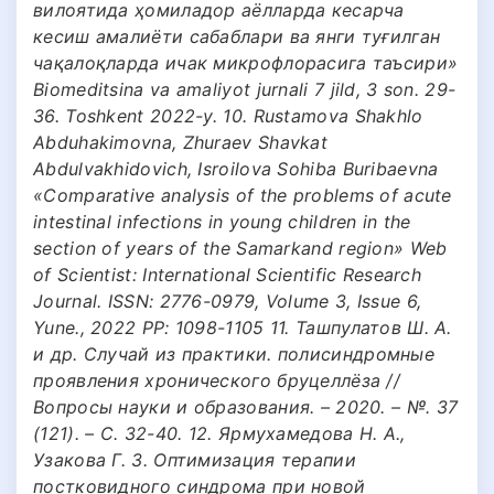
вилоятида ҳомиладор аёлларда кесарча
кесиш амалиёти сабаблари ва янги туғилган
чақалоқларда ичак микрофлорасига таъсири»
Biomeditsina va amaliyot jurnali 7 jild, 3 son. 29-
36. Toshkent 2022-y. 10. Rustamova Shakhlo
Abduhakimovna, Zhuraev Shavkat
Abdulvakhidovich, Isroilova Sohiba Buribaevna
«Сomparative analysis of the problems of acute
intestinal infections in young children in the
section of years of the Samarkand region» Web
of Scientist: International Scientific Research
Journal. ISSN: 2776-0979, Volume 3, Issue 6,
Yune., 2022 РР: 1098-1105 11. Ташпулатов Ш. А.
и др. Случай из практики. полисиндромные
проявления хронического бруцеллёза //
Вопросы науки и образования. – 2020. – №. 37
(121). – С. 32-40. 12. Ярмухамедова Н. А.,
Узакова Г. З. Оптимизация терапии
постковидного синдрома при новой