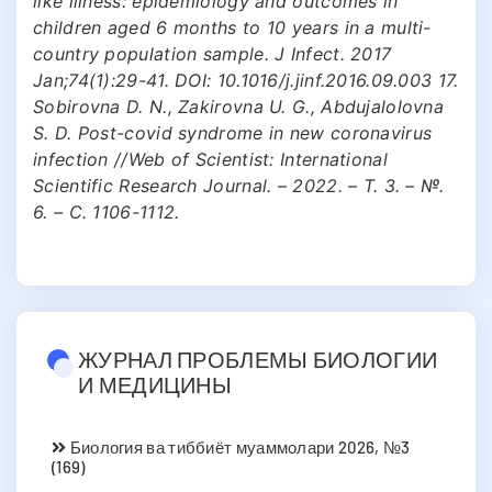
like illness: epidemiology and outcomes in
children aged 6 months to 10 years in a multi-
country population sample. J Infect. 2017
Jan;74(1):29-41. DOI: 10.1016/j.jinf.2016.09.003 17.
Sobirovna D. N., Zakirovna U. G., Abdujalolovna
S. D. Post-covid syndrome in new coronavirus
infection //Web of Scientist: International
Scientific Research Journal. – 2022. – Т. 3. – №.
6. – С. 1106-1112.
ЖУРНАЛ ПРОБЛЕМЫ БИОЛОГИИ
И МЕДИЦИНЫ
Биология ва тиббиёт муаммолари 2026, №3
(169)