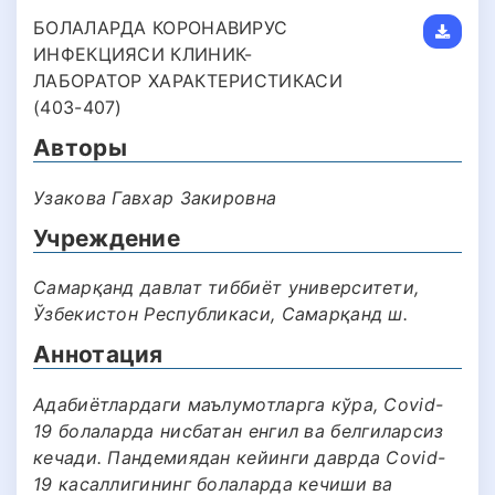
БОЛАЛАРДА КОРОНАВИРУС
ИНФЕКЦИЯСИ КЛИНИК-
ЛАБОРАТОР ХАРАКТЕРИСТИКАСИ
(403-407)
Авторы
Узакова Гавхар Закировна
Учреждение
Самарқанд давлат тиббиёт университети,
Ўзбекистон Республикаси, Самарқанд ш.
Аннотация
Адабиётлардаги маълумотларга кўра, Covid-
19 болаларда нисбатан енгил ва белгиларсиз
кечади. Пандемиядан кейинги даврда Covid-
19 касаллигининг болаларда кечиши ва