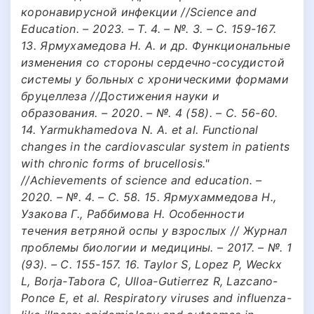
коронавирусной инфекции //Science and
Education. – 2023. – Т. 4. – №. 3. – С. 159-167.
13. Ярмухамедова Н. А. и др. Функциональные
изменения со стороны сердечно-сосудистой
системы у больных с хроническими формами
бруцеллеза //Достижения науки и
образования. – 2020. – №. 4 (58). – С. 56-60.
14. Yarmukhamedova N. A. et al. Functional
changes in the cardiovascular system in patients
with chronic forms of brucellosis."
//Achievements of science and education. –
2020. – №. 4. – С. 58. 15. Ярмухаммедова Н.,
Узакова Г., Раббимова Н. Особенности
течения ветряной оспы у взрослых // Журнал
проблемы биологии и медицины. – 2017. – №. 1
(93). – С. 155-157. 16. Taylor S, Lopez P, Weckx
L, Borja-Tabora C, Ulloa-Gutierrez R, Lazcano-
Ponce E, et al. Respiratory viruses and influenza-