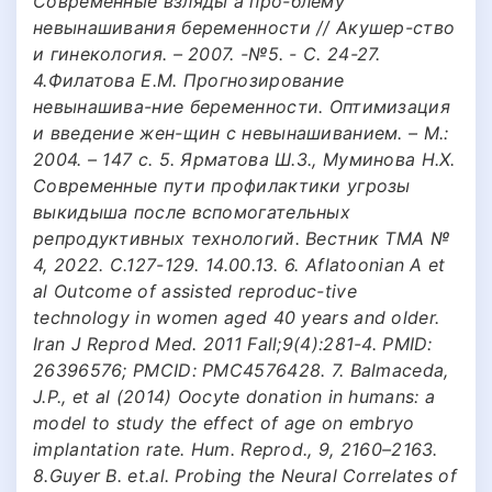
Современные взляды а про-блему
невынашивания беременности // Акушер-ство
и гинекология. – 2007. -№5. - С. 24-27.
4.Филатова Е.М. Прогнозирование
невынашива-ние беременности. Оптимизация
и введение жен-щин с невынашиванием. – М.:
2004. – 147 с. 5. Ярматова Ш.З., Муминова Н.Х.
Современные пути профилактики угрозы
выкидыша после вспомогательных
репродуктивных технологий. Вестник ТМА №
4, 2022. С.127-129. 14.00.13. 6. Aflatoonian A et
al Outcome of assisted reproduc-tive
technology in women aged 40 years and older.
Iran J Reprod Med. 2011 Fall;9(4):281-4. PMID:
26396576; PMCID: PMC4576428. 7. Balmaceda,
J.P., et al (2014) Oocyte donation in humans: a
model to study the effect of age on embryo
implantation rate. Hum. Reprod., 9, 2160–2163.
8.Guyer B. et.al. Probing the Neural Correlates of