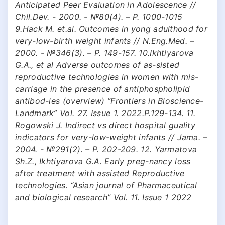
Anticipated Peer Evaluation in Adolescence //
Chil.Dev. - 2000. - №80(4). – Р. 1000-1015
9.Hack M. et.al. Outcomes in yong adulthood for
very-low-birth weight infants // N.Eng.Med. –
2000. - №346(3). – Р. 149-157. 10.Ikhtiyarova
G.A., et al Adverse outcomes of as-sisted
reproductive technologies in women with mis-
carriage in the presence of antiphospholipid
antibod-ies (overview) “Frontiers in Bioscience-
Landmark” Vol. 27. Issue 1. 2022.P.129-134. 11.
Rogowski J. Indirect vs direct hospital guality
indicators for very-low-weight infants // Jama. –
2004. - №291(2). – Р. 202-209. 12. Yarmatova
Sh.Z., Ikhtiyarova G.A. Early preg-nancy loss
after treatment with assisted Reproductive
technologies. “Asian journal of Pharmaceutical
and biological research” Vol. 11. Issue 1 2022