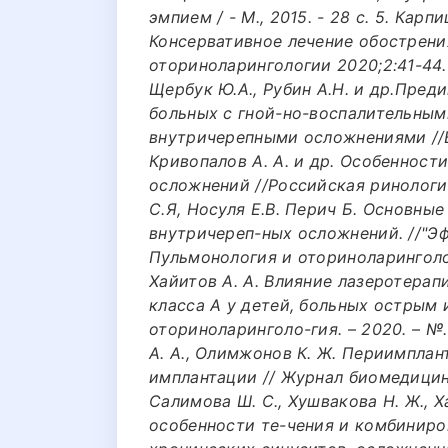
эмпием / - М., 2015. - 28 с. 5. Карп
Консервативное лечение обострени
оториноларингологии 2020;2:41-44. 
Щербук Ю.А., Рубин А.Н. и др.Пред
больных с гной-но-воспалительны
внутричерепными осложнениями //Ве
Кривопалов А. А. и др. Особеннос
осложнений //Российская ринология. –
С.Я, Носуля Е.В. Перич Б. Основны
внутричереп-ных осложнений. //"Э
Пульмонология и оториноларинголо-
Хайитов А. А. Влияние лазеротерап
класса А у детей, больных острым
оториноларинголо-гия. – 2020. – №. 
А. А., Олимжонов К. Ж. Периимпла
имплантации // Журнал биомедицины и
Салимова Ш. С., Хушвакова Н. Ж., 
особенности те-чения и комбиниро