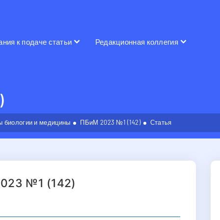
ания к подаче статьи
Редакционная коллегия
)
 биологии и медицины
ПБиМ 2023 №1 (142)
Статья
023 №1 (142)