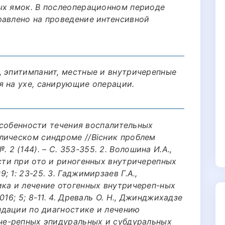
ых ямок. В послеоперационном периоде
равлено на проведение интенсивной
, эпитимпанит, местные и внутричерепные
я на ухе, санирующие операции.
 Особенности течения воспалительных
лическом синдроме //Вісник проблем
 №. 2 (144). – С. 353-355. 2. Волошина И.А.,
сти при ото и риногенных внутричерепных
 1: 23-25. 3. Гаджимирзаев Г.А.,
ика и лечение отогенных внутричереп-ных
16; 5; 8-11. 4. Древаль О. Н., Джинджихадзе
ендации по диагностике и лечению
иче-репных эпидуральных и субдуральных