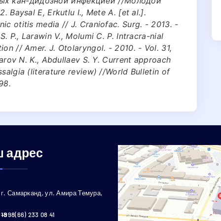
ных кан-дидозной инфекцией //Молодой
 Baysal Е, Erkutlu I., Mete А. [et al.].
c otitis media // J. Craniofac. Surg. - 2013. -
S. P., Larawin V., Molumi C. P. Intracra-nial
on // Amer. J. Otolaryngol. - 2010. - Vol. 31,
idarov N. K., Abdullaev S. Y. Current approach
algia (literature review) //World Bulletin of
98.
 адрес
г. Самарканд, ул. Амира Темура,
18
+998(66) 233 08 41