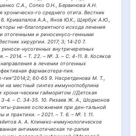
ишенко С.А., Сопко О.Н., Бервинова А.Н.
я хроническо-го среднего отита. Вестник
6. Кривапалов А.А., Янов Ю.К., Щербук А.Ю.,
икторы не-благоприятного исхода лечения
ми отогенными и риносинусо-генными
стник хирургии. 2017; 3; 14-20 7.
ти риноси-нусогенных внутричерепных
 2014. – Т. 22. – №. 3. – С. 4-11. 8. Косяков
е направления в лечении отогенных
ффективная фармакотера-пия.
гия"2014;2; 60-65 9. Насретдинова М. Т.,
ии на местный синтез иммуноглобулина
 и хрони-ческим гайморитом //Детская
3-4. – С. 34-35. 10. Ризаев Ж. А., Шодмонов
нтиты-ранние осложнения при ден-тальной
 практики. – 2021. – Т. 6. – №. 1. 11.
Хайитов А. А. Клинико-иммунологическое
ванная антимикотическая те-рапия