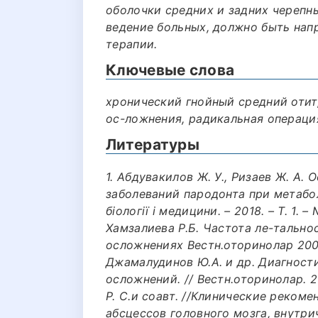
оболочки средних и задних черепн
ведение больных, должно быть нап
терапии.
Ключевые слова
хронический гнойный средний отит
ос-ложнения, радикальная операци
Литературы
1. Абдувакилов Ж. У., Ризаев Ж. А.
заболеваний пародонта при метабо
біології і медицини. – 2018. – Т. 1. –
Хамзалиева Р.Б. Частота ле-тально
осложнениях Вестн.оторинолар 2009;
Джамалудинов Ю.А. и др. Диагност
осложнений. // Вестн.оторинолар. 20
Р. С.и соавт. //Клинические реком
абсцессов головного мозга, внутр