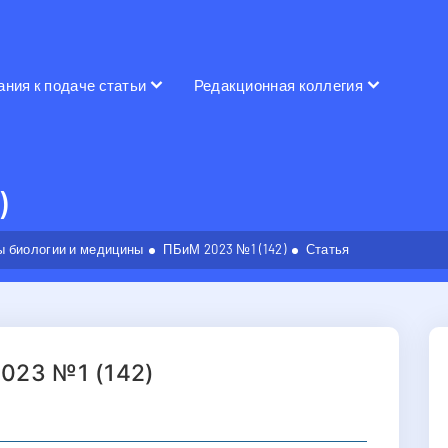
ания к подаче статьи
Редакционная коллегия
)
 биологии и медицины
ПБиМ 2023 №1 (142)
Статья
023 №1 (142)