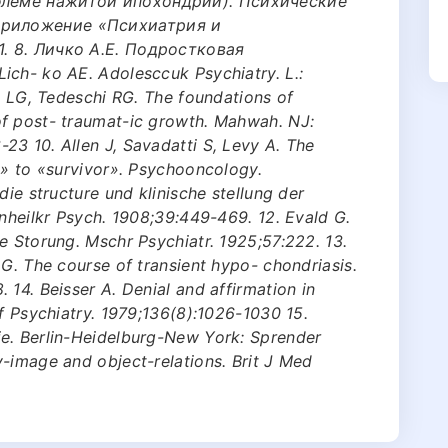
блеме нажитой ипохондрии). Психические
Приложение «Психиатрия и
. 8. Личко А.Е. Подростковая
ich- ko AE. Adolesccuk Psychiatry. L.:
un LG, Tedeschi RG. The foundations of
f post- traumat-ic growth. Mahwah. NJ:
3 10. Allen J, Savadatti S, Levy A. The
t» to «survivor». Psychooncology.
die structure und klinische stellung der
enheilkr Psych. 1908;39:449-469. 12. Evald G.
e Storung. Mschr Psychiatr. 1925;57:222. 13.
 G. The course of transient hypo- chondriasis.
 14. Beisser A. Denial and affirmation in
of Psychiatry. 1979;136(8):1026-1030 15.
e. Berlin-Heidelburg-New York: Sprender
-image and object-relations. Brit J Med