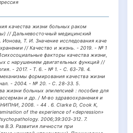
прессия
ения качества жизни больных раком
ы) // Дальневосточный медицинский
 2. Ионова, Т. И. Значение исследования каче
анении // Качество и жизнь. - 2019. - № 1
 В. Психосоциальные факторы качества жизни,
ных с нарушением двигательных функций //
 - 2017. - Т. 6. - № 1. - С. 63-78. 4.
 механизмы формирования качества жизни
. - 2004. - № 20. - С. 28-33. 5.
ва жизни больных эпилепсией : пособие для
 Вассерман и др. / М-во здравоохранения и
ИПНИ, 2008. - 44 . 6. Clarke D, Cook K,
xamination of the experience of «depression»
. Psychopathology. 2006;39:303-312. 7.
ев В.Э. Развития личности при