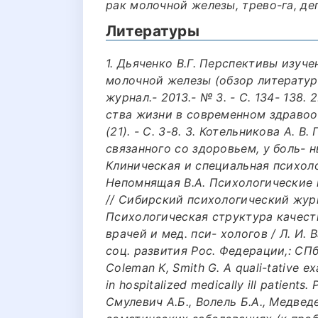
рак молочной железы, трево-га, де
Литературы
1. Дьяченко В.Г. Перспективы изуч
молочной железы (обзор литератур
журнал.- 2013.- № 3. - С. 134- 138.
ства жизни в современном здравоохр
(21). - С. 3-8. 3. Котельникова А.
связанного со здоровьем, у боль- 
Клиническая и специальная психология.
Непомнящая В.А. Психологические
// Сибирский психологический журнал
Психологическая структура качест
врачей и мед. пси- хологов / Л. И.
соц. развития Рос. Федерации,: СПбН
Coleman K, Smith G. A quali-tative e
in hospitalized medically ill patients
Смулевич А.Б., Волель Б.А., Медвед