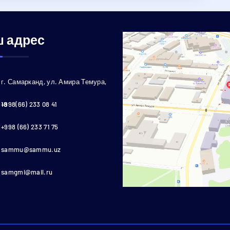
 адрес
г. Самарканд, ул. Амира Темура,
18
+998(66) 233 08 41
+998 (66) 233 71 75
sammu@sammu.uz
samgmi@mail.ru