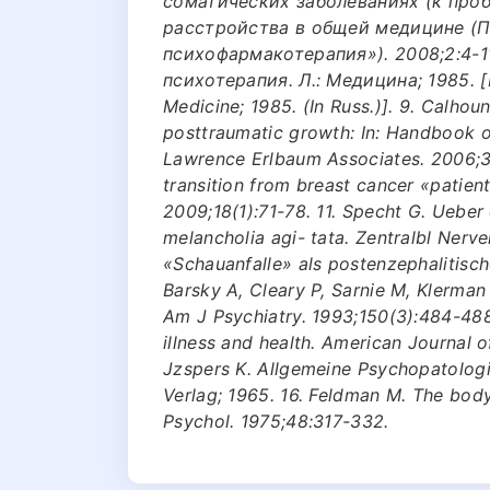
соматических заболеваниях (к про
расстройства в общей медицине (
психофармакотерапия»). 2008;2:4-11
психотерапия. Л.: Медицина; 1985. [L
Medicine; 1985. (In Russ.)]. 9. Calho
posttraumatic growth: In: Handbook o
Lawrence Erlbaum Associates. 2006;3-2
transition from breast cancer «patien
2009;18(1):71-78. 11. Specht G. Ueber 
melancholia agi- tata. Zentralbl Nerv
«Schauanfalle» als postenzephalitisch
Barsky A, Cleary P, Sarnie M, Klerman
Am J Psychiatry. 1993;150(3):484-488.
illness and health. American Journal 
Jzspers K. Allgemeine Psychopatologi
Verlag; 1965. 16. Feldman M. The body
Psychol. 1975;48:317-332.