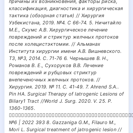
причины их возникновения, факторы риска,
классификация, диагностика и хирургическая
тактика (обзорная статья) // Хирургия
Узбекистана, 2019. №4. С 66-74. 5. Ничитайло
М.Е., Скумс А.В. Хирургическое лечение
повреждений и стриктур желчных протоков
после холецистэктомии. // Альманах
Института хирургии имени А.В. Вишневского.
Т3, №3, 2014. С. 71-76 6. Чернышев В. Н.,
Романов В. Е., Сухоруков В.В. Лечение
повреждений и рубцовых стриктур
внепеченочных желчных протоков. //
Хирургия. 2019. № 11. С. 41-49. 7. Ahrend S.A..
Pin НА. Surgical Therapy of Iatrogenic Lesions of
Biliary1 Tract //World J. Surg. 2020. V. 25. P.
1360-1365.
􀁔􀁛􀁡􀁟􀁘􀁗􀁛􀁩􀁛􀁠􀁓􀀃􀁕􀁓􀀃􀁓􀁟􀁓􀁞􀁛􀇜􀁥􀀃􀁙􀁦􀁣􀁠􀁓􀁞􀁛􀀃􀀃􀂬􀀃􀀃􀁙􀁦􀁣􀁠􀁓
№6 | 2022 393 8. Gazzaniga G.M., Filauro M.,
Mori L. Surgical treatment of jatrogenic lesion //