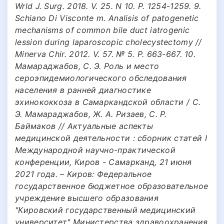
Wrld J. Surg. 2018. V. 25. N 10. P. 1254-1259. 9.
Schiano Di Visconte m. Analisis of patogenetic
mechanisms of common bile duct iatrogenic
lession during laparoscopic cholecystectomy //
Minerva Chir. 2012. V. 57. № 5. P. 663-667. 10.
Мамараджабов, С. Э. Роль и место
сероэпидемиологического обследования
населения в ранней диагностике
эхинококкоза в Самаркандской области / С.
Э. Мамараджабов, Ж. А. Ризаев, С. Р.
Баймаков // Актуальные аспекты
медицинской деятельности : сборник статей I
Международной научно-практической
конференции, Киров - Самарканд, 21 июня
2021 года. – Киров: Федеральное
государственное бюджетное образовательное
учреждение высшего образования
"Кировский государственный медицинский
университет" Министерства здравоохранения