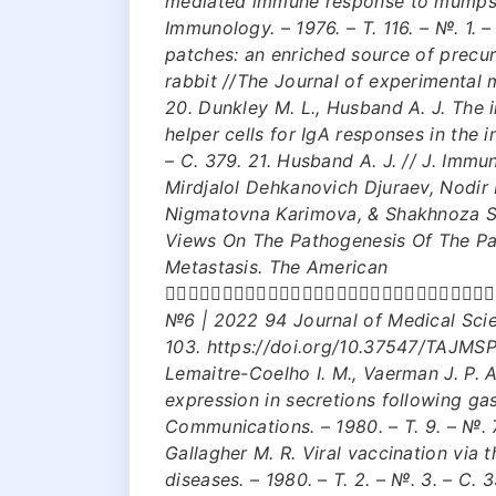
mediated immune response to mumps vi
Immunology. – 1976. – Т. 116. – №. 1. – 
patches: an enriched source of precu
rabbit //The Journal of experimental me
20. Dunkley M. L., Husband A. J. The 
helper cells for IgA responses in the i
– С. 379. 21. Husband A. J. // J. Immun
Mirdjalol Dehkanovich Djuraev, Nodi
Nigmatovna Karimova, & Shakhnoza S
Views On The Pathogenesis Of The Par
Metastasis. The American
􀁔􀁛􀁡􀁟􀁘􀁗􀁛􀁩􀁛􀁠􀁓􀀃􀁕􀁓􀀃􀁓􀁟􀁓􀁞􀁛􀇜􀁥􀀃􀁙􀁦􀁣􀁠􀁓􀁞
№6 | 2022 94 Journal of Medical Sci
103. https://doi.org/10.37547/TAJMS
Lemaitre-Coelho I. M., Vaerman J. P
expression in secretions following gas
Communications. – 1980. – Т. 9. – №. 7.
Gallagher M. R. Viral vaccination via 
diseases. – 1980. – Т. 2. – №. 3. – С. 