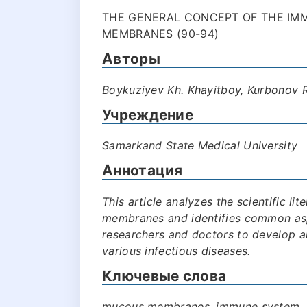
THE GENERAL CONCEPT OF THE IM
MEMBRANES (90-94)
Авторы
Boykuziyev Kh. Khayitboy, Kurbonov 
Учреждение
Samarkand State Medical University
Аннотация
This article analyzes the scientific l
membranes and identifies common aspe
researchers and doctors to develop a
various infectious diseases.
Ключевые слова
mucous membranes, immune system, GAL