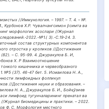
зистых //Иммунология. – 1997. – Т. 4. – №.
И., Курбонов Х.Р. Чувалчангсимон ўсимта ва
нинг морфологик асослари //Журнал
ледований.-2022.-№1.( 3).-С.19-24. 3.
Клеточный состав структурных компонентов
ого отростка у кроликов //Достижения
(82). – С. 95-99. 4. Джуракулов Б. И,
урбонов Х. Р Взаимоотношение
тонкого кишечника и червеобразного
. №5 (37). 46-47 бет. 5. Исмаилова Н. А.,
енности лимфоидных фолликул
ков //Достижения науки и образования. –
маилова Н. А., Джурақулов Б. И., Бойқўзиев
таси лимфоид тугунчаларининг пренатал ва
 //Журнал биомедицины и практики. – 2022.
рипов Ф. С. Морфология местного