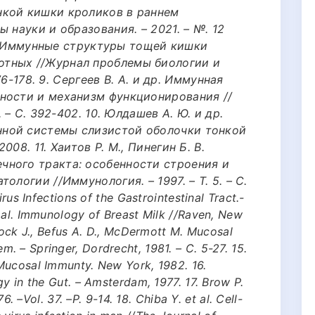
нкой кишки кроликов в раннем
 науки и образования. – 2021. – №. 12
др. Иммунные структуры тощей кишки
тных //Журнал проблемы биологии и
176-178. 9. Сергеев В. А. и др. Иммунная
ности и механизм функционирования //
. – С. 392-402. 10. Юлдашев А. Ю. и др.
ной системы слизистой оболочки тонкой
08. 11. Хаитов Р. М., Пинегин Б. В.
ного тракта: особенности строения и
ологии //Иммунология. – 1997. – Т. 5. – С.
irus Infections of the Gastrointestinal Tract.-
 al. Immunology of Breast Milk //Raven, New
stock J., Befus A. D., McDermott M. Mucosal
 – Springer, Dordrecht, 1981. – С. 5-27. 15.
Mucosal Immunty. New York, 1982. 16.
gy in the Gut. – Amsterdam, 1977. 17. Brow P.
76. –Vol. 37. –P. 9-14. 18. Chiba Y. et al. Cell-