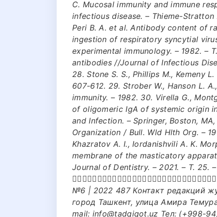
C. Mucosal immunity and immune respo
infectious disease. – Thieme-Stratton 
Peri B. A. et al. Antibody content of 
ingestion of respiratory syncytial vir
experimental immunology. – 1982. – Т. 4
antibodies //Journal of Infectious Dise
28. Stone S. S., Phillips M., Kemeny L. J
607-612. 29. Strober W., Hanson L. A.
immunity. – 1982. 30. Virella G., Mon
of oligomeric IgA of systemic origin i
and Infection. – Springer, Boston, MA,
Organization / Bull. Wld Hlth Org. – 197
Khazratov A. I., Iordanishvili A. K. M
membrane of the masticatory apparatu
Journal of Dentistry. – 2021. – Т. 25. 
􀁔􀁛􀁡􀁟􀁘􀁗􀁛􀁩􀁛􀁠􀁓􀀃􀁕􀁓􀀃􀁓􀁟􀁓􀁞􀁛􀇜􀁥􀀃􀁙􀁦􀁣􀁠􀁓􀁞
№6 | 2022 487 Контакт редакций жу
город Ташкент, улица Амира Темура п
mail: info@tadqiqot.uz Тел: (+998-9