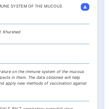
MUNE SYSTEM OF THE MUCOUS
R. Khurshed
iterature on the immune system of the mucous
cts in them. The data obtained will help
nd apply new methods of vaccination against
T, BALT, respiratory syncytial virus.