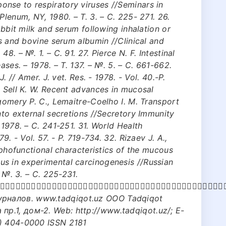
nse to respiratory viruses //Seminars in
Plenum, NY, 1980. – Т. 3. – С. 225- 271. 26.
rabbit milk and serum following inhalation or
us and bovine serum albumin //Clinical and
8. – №. 1. – С. 91. 27. Pierce N. F. Intestinal
ases. – 1978. – Т. 137. – №. 5. – С. 661-662.
. // Amer. J. vet. Res. - 1978. - Vol. 40.-P.
, Sell K. W. Recent advances in mucosal
tgomery P. C., Lemaitre-Coelho I. M. Transport
nto external secretions //Secretory Immunity
 1978. – С. 241-251. 31. World Health
9. - Vol. 57. - P. 719-734. 32. Rizaev J. A.,
orphofunctional characteristics of the mucous
s in experimental carcinogenesis //Russian
– №. 3. – С. 225-231.
􀁛􀀃􀀃􀂬􀀃􀀃􀁙􀁦􀁣􀁠􀁓􀁞􀀃􀁔􀁛􀁡􀁟􀁘􀁗􀁛􀁩􀁛􀁠􀁮􀀃􀁛􀀃􀁢􀁣􀁓􀁝􀁥􀁛􀁝􀁛􀀃􀀃􀂬􀀃􀀃􀀉􀀎􀀔
рналов. www.tadqiqot.uz ООО Tadqiqot
р.1, дом-2. Web: http://www.tadqiqot.uz/; E-
4) 404-0000 ISSN 2181