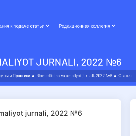
ания к подаче статьи
Редакционная коллегия
MALIYOT JURNALI, 2022 №6
ины и Практики
Biomeditsina va amaliyot jurnali, 2022 №6
Статья
maliyot jurnali, 2022 №6