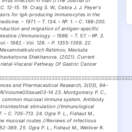
rus infection in man //The Journal of
С. 12-15. 19. Craig S. W., Cebra J. J. Peyer's
rsors for IgA-producing immunocytes in the
dicine. – 1971. – Т. 134. – №. 1. – С. 188-200.
induction and migration of antigen-specific
ntestine //Immunology. – 1986. – Т. 57. – №. 3.
ol.- 1982.- Vol. 128. – P. 1355-1359. 22.
r Maxammatkulovich Rahimov, Mavluda
havkatovna Shakhanova. (2021). Current
ietal-Visceral Pathway Of Gastric Cancer
􀁛􀀃􀀃􀂬􀀃􀀃􀁙􀁦􀁣􀁠􀁓􀁞􀀃􀁔􀁛􀁡􀁟􀁘􀁗􀁛􀁩􀁛􀁠􀁮􀀃􀁛􀀃􀁢􀁣􀁓􀁝􀁥􀁛􀁝􀁛􀀃􀀃􀂬􀀃􀀃􀀉􀀎􀀔
ences and Pharmaceutical Research, 3(03), 94–
PR/Volume03Issue03-14 23. Montgomery P. C.,
. A common mucosal immune system. Antibody
trointestinal stimulation //Immunological
 – С. 705-713. 24. Ogra P. L., Fishaut M.,
the mucosal routes //Reviews of infectious
352-369. 25. Ogra P. L., Fishaut M., Welliver R.