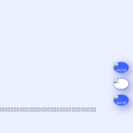
􀀍􀉮􀀋􀀃􀀎􀀅􀀃􀉸􀀈􀀎􀀌􀀄􀉖􀀈􀉹􀀈􀀍􀀄􀀃􀉮􀀍􀉖􀀃􀀏􀀑􀉮􀉹􀀓􀀈􀉹􀀄