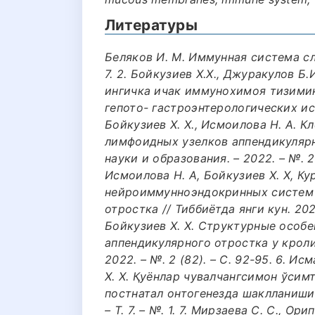
Литературы
Беляков И. М. Иммунная система сли
7. 2. Бойкузиев Х.Х., Джуракулов Б.
ингичка ичак иммунохимоя тизими
гепото- гастроэнтерологических исс
Бойкузиев Х. Х., Исмоилова Н. А. 
лимфоидных узелков аппендикулярн
науки и образования. – 2022. – №. 2 
Исмоилова Н. А, Бойкузиев Х. Х, К
нейроиммунноэндокринных систем 
отростка // Тиббиётда янги кун. 2021
Бойкузиев Х. Х. Структурные особ
аппендикулярного отростка у кроли
2022. – №. 2 (82). – С. 92-95. 6. Ис
Х. Х. Қуёнлар чувалчангсимон ўсим
постнатал онтогенезда шаклланиши
– Т. 7. – №. 1. 7. Мирзаева С. С., О