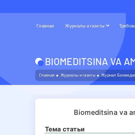
Главная
Журналы и газеты
Требов
BIOMEDITSINA VA A
Главная
Журналы и газеты
Журнал Биомедиц
Biomeditsina va a
Тема статьи