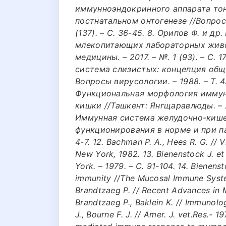
иммунноэндокринного аппарата то
постнатальном онтогенезе //Вопросы
(137). – С. 36-45. 8. Орипов Ф. и 
млекопитающих лабораторных живо
медицины. – 2017. – №. 1 (93). – С. 
система слизистых: концепция общ
Вопросы вирусологии. – 1988. – Т. 4
Функциональная морфология иммун
кишки //Ташкент: Янгщаравлюды. – 20
Иммунная система желудочно-кишеч
функционирования в норме и при пат
4-7. 12. Bachman P. A., Hees R. G. // V
New York, 1982. 13. Bienenstock J. et
York. – 1979. – С. 91-104. 14. Bienen
immunity //The Mucosal Immune System.
Brandtzaeg P. // Recent Advances in 
Brandtzaeg P., Baklein K. // Immunolo
J., Bourne F. J. // Amer. J. vet.Res.- 19