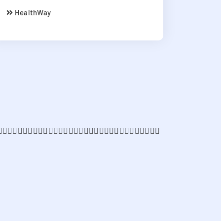
HealthWay
􀀍􀉮􀀋􀀃􀀎􀀅􀀃􀉸􀀈􀀎􀀌􀀄􀉖􀀈􀉹􀀈􀀍􀀄􀀃􀉮􀀍􀉖􀀃􀀏􀀑􀉮􀉹􀀓􀀈􀉹􀀄