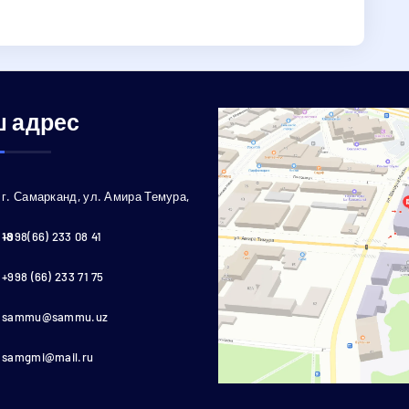
 адрес
г. Самарканд, ул. Амира Темура,
18
+998(66) 233 08 41
+998 (66) 233 71 75
sammu@sammu.uz
samgmi@mail.ru