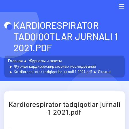
Me
KARDIORESPIRATOR
TADQIQOTLAR JURNALI 1
2021.PDF
Главная
Журналы и газеты
Журнал кардиореспираторных исследований
Kardiorespirator tadqiqotlar jurnali 1 2021.pdf
Статья
Kardiorespirator tadqiqotlar jurnali
1 2021.pdf