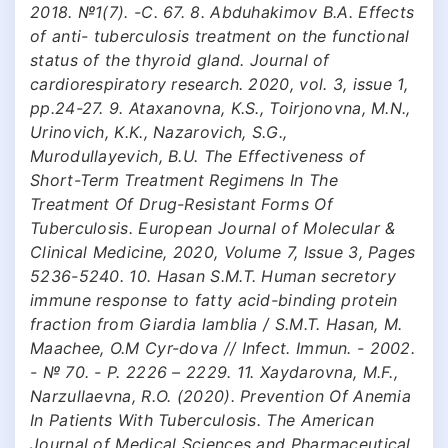
2018. №1(7). -С. 67. 8. Abduhakimov B.A. Effects
of anti- tuberculosis treatment on the functional
status of the thyroid gland. Journal of
cardiorespiratory research. 2020, vol. 3, issue 1,
pp.24-27. 9. Ataxanovna, K.S., Toirjonovna, M.N.,
Urinovich, K.K., Nazarovich, S.G.,
Murodullayevich, B.U. The Effectiveness of
Short-Term Treatment Regimens In The
Treatment Of Drug-Resistant Forms Of
Tuberculosis. European Journal of Molecular &
Clinical Medicine, 2020, Volume 7, Issue 3, Pages
5236-5240. 10. Hasan S.M.T. Human secretory
immune response to fatty acid-binding protein
fraction from Giardia lamblia / S.M.T. Hasan, M.
Maachee, O.M Cyr-dova // Infect. Immun. - 2002.
- № 70. - P. 2226 – 2229. 11. Xaydarovna, M.F.,
Narzullaevna, R.O. (2020). Prevention Of Anemia
In Patients With Tuberculosis. The American
Journal of Medical Sciences and Pharmaceutical