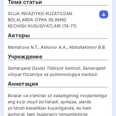
Тема статьи
GIJJA INVAZIYASI KUZATILGAN
BOLALARDA O’PKA SILINING
KECHISH XUSUSIYATLARI (74-77)
Авторы
Mamatova N.T., Ashurov A.A., Abduhakimov B.B.
Учреждение
Samarqand Davlat Tibbiyot Instituti, Samarqand
viloyat ftiziatriya va pulmonologiya markazi
Аннотация
Bolalar va o’smirlar sil kasalligining rivojlanishiga
eng ko’p moyil bo’lishadi, ayniqsa, ularda
yo’ldosh kasalliklar kuzatilganda, bu ham
gumoral, ham hujayraviy immunitetning