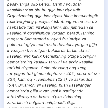
pasayishiga olib keladi. Ushbu yo’ldosh
kasalliklardan biri bu gijja invaziyasidir.
Organizmning gijja invaziyasi bilan immunologik
reaktivligining pasayishi isbotlangan, bu esa o’z
navbatida turli infeksiyalarni, shu jumladan sil
kasalligini qo’shilishiga yordam beradi. Ishning
maqsadi Samarqand viloyati ftiziatriya va
pulmonologiya markazida davolanayotgan gijja
invaziyasi kuzatilgan bolalarda birlamchi sil
kasalligining klinik kechishining o’ziga xosligini
bemorlarning kasallik tarixini va arxiv kasallik
tarixini o’rganish. Gelmintozning eng keng
tarqalgan turi gimenolepidoz - 40%, enterobioz -
33%, kamroq - lyamblioz (22%) va askaridoz
(5%). Birlamchi sil kasalligi bilan kasallangan
bemorlarda gijja invaziyasi kuzatilganda
intoksikasiya va bronx-o’pka tizimining
zararlanish belgilari aniqlanadi. Gijja