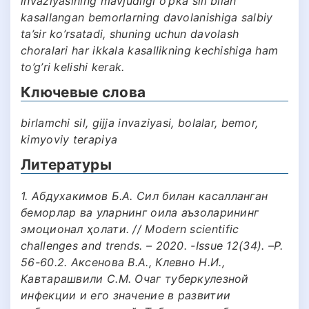
invaziyasining mavjudligi o’pka sili bilan
kasallangan bemorlarning davolanishiga salbiy
ta’sir ko’rsatadi, shuning uchun davolash
choralari har ikkala kasallikning kechishiga ham
to’g’ri kelishi kerak.
Ключевые слова
birlamchi sil, gijja invaziyasi, bolalar, bemor,
kimyoviy terapiya
Литературы
1. Абдухакимов Б.А. Сил билан касалланган
беморлар ва уларнинг оила аъзоларининг
эмоционал ҳолати. // Modern scientific
challenges and trends. – 2020. -Issue 12(34). –P.
56-60.2. Аксенова В.А., Клевно Н.И.,
Кавтарашвили С.М. Очаг туберкулезной
инфекции и его значение в развитии