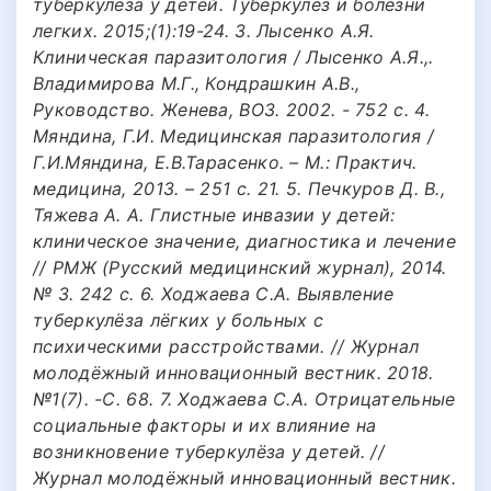
туберкулеза у детей. Туберкулез и болезни
легких. 2015;(1):19-24. 3. Лысенко А.Я.
Клиническая паразитология / Лысенко А.Я.,.
Владимирова М.Г., Кондрашкин А.В.,
Руководство. Женева, ВОЗ. 2002. - 752 с. 4.
Мяндина, Г.И. Медицинская паразитология /
Г.И.Мяндина, Е.В.Тарасенко. – М.: Практич.
медицина, 2013. – 251 с. 21. 5. Печкуров Д. В.,
Тяжева А. А. Глистные инвазии у детей:
клиническое значение, диагностика и лечение
// РМЖ (Русский медицинский журнал), 2014.
№ 3. 242 с. 6. Ходжаева С.А. Выявление
туберкулёза лёгких у больных с
психическими расстройствами. // Журнал
молодёжный инновационный вестник. 2018.
№1(7). -С. 68. 7. Ходжаева С.А. Отрицательные
социальные факторы и их влияние на
возникновение туберкулёза у детей. //
Журнал молодёжный инновационный вестник.