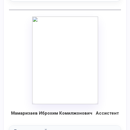
Мамаризаев Иброхим Комилжонович Ассистент