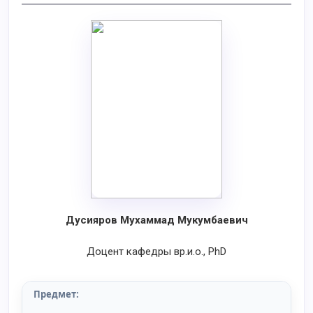
Дусияров Мухаммад Мукумбаевич
Доцент кафедры вр.и.о., PhD
Предмет: