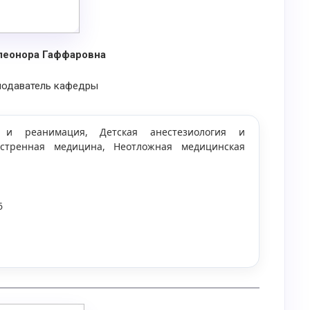
леонора Гаффаровна
подаватель кафедры
я и реанимация, Детская анестезиология и
кстренная медицина, Неотложная медицинская
6