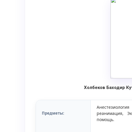
Холбеков Баходир К
Анестезиологи
Предметы:
реанимация, Э
помощь.