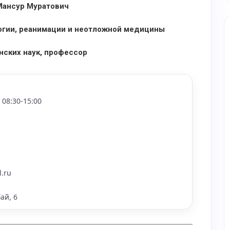
Мансур Муратович
гии, реанимации и неотложной медицины
ских наук, профессор
08:30-15:00
.ru
ай, 6