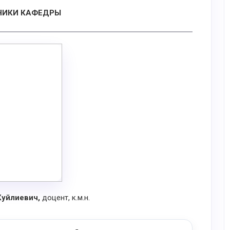
НИКИ КАФЕДРЫ
Куйлиевич,
доцент, к.м.н.