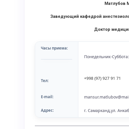
Матлубов 
Заведующий кафедрой анестезиоло
Доктор медицин
Часы приема:
Понедельник-Суббота: 
+998 (97) 927 91 71
Тел:
E-mail:
mansur.matlubov@mail
Адрес:
г. Самарканд,ул. Анкаб