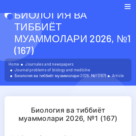
БИОЛОГИЯ ВА
Me
ТИББИЁТ
МУАММОЛАРИ 2026, №1
(167)
Home
Journales and newspapers
Journal problems of biology and medicine
Биология ва тиббиёт муаммолари 2026, №1 (167)
Article
Биология ва тиббиёт
муаммолари 2026, №1 (167)