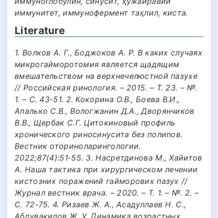
иммуноглобулин, синусит, ҳужайравий
иммунитет, иммунофермент таҳлил, киста.
Literature
1. Волков А. Г., Боджоков А. Р. В каких случаях
микрогайморотомия является щадящим
вмешательством на верхнечелюстной пазухе
// Российская ринология. – 2015. – Т. 23. – №.
1. – С. 43-51. 2. Кокорина О.В., Боева В.И.,
Апалько С.В., Вологжанин Д.А., Дворянчиков
В.В., Щербак С.Г. Цитокиновый профиль
хронического риносинусита без полипов.
Вестник оториноларингологии.
2022;87(4):51‑55. 3. Насретдинова М., Хайитов
А. Наша тактика при хирургическом лечении
кистозних поражений гайморових пазух //
Журнал вестник врача. – 2020. – Т. 1. – №. 2. –
С. 72-75. 4. Ризаев Ж. А., Асадуллаев Н. С.,
Абдувакилов Ж. У. Динамика возрастных