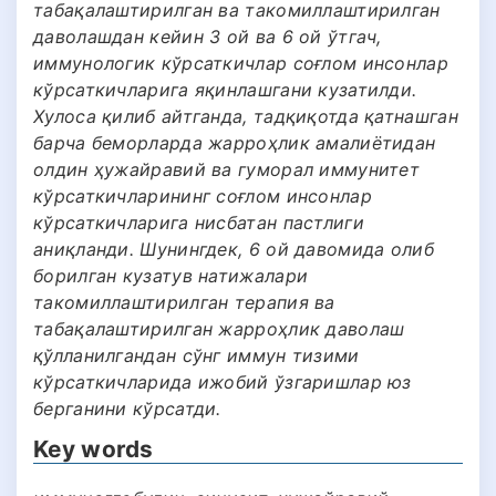
табақалаштирилган ва такомиллаштирилган
даволашдан кейин 3 ой ва 6 ой ўтгач,
иммунологик кўрсаткичлар соғлом инсонлар
кўрсаткичларига яқинлашгани кузатилди.
Хулоса қилиб айтганда, тадқиқотда қатнашган
барча беморларда жарроҳлик амалиётидан
олдин ҳужайравий ва гуморал иммунитет
кўрсаткичларининг соғлом инсонлар
кўрсаткичларига нисбатан пастлиги
аниқланди. Шунингдек, 6 ой давомида олиб
борилган кузатув натижалари
такомиллаштирилган терапия ва
табақалаштирилган жарроҳлик даволаш
қўлланилгандан сўнг иммун тизими
кўрсаткичларида ижобий ўзгаришлар юз
берганини кўрсатди.
Key words