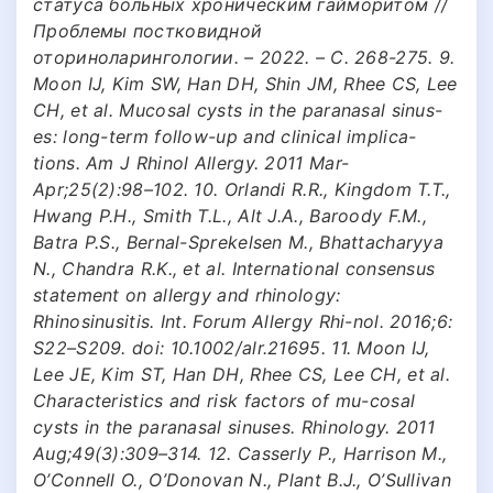
статуса больных хроническим гайморитом //
Проблемы постковидной
оториноларингологии. – 2022. – С. 268-275. 9.
Moon IJ, Kim SW, Han DH, Shin JM, Rhee CS, Lee
CH, et al. Mucosal cysts in the paranasal sinus-
es: long-term follow-up and clinical implica-
tions. Am J Rhinol Allergy. 2011 Mar-
Apr;25(2):98–102. 10. Orlandi R.R., Kingdom T.T.,
Hwang P.H., Smith T.L., Alt J.A., Baroody F.M.,
Batra P.S., Bernal-Sprekelsen M., Bhattacharyya
N., Chandra R.K., et al. International consensus
statement on allergy and rhinology:
Rhinosinusitis. Int. Forum Allergy Rhi-nol. 2016;6:
S22–S209. doi: 10.1002/alr.21695. 11. Moon IJ,
Lee JE, Kim ST, Han DH, Rhee CS, Lee CH, et al.
Characteristics and risk factors of mu-cosal
cysts in the paranasal sinuses. Rhinology. 2011
Aug;49(3):309–314. 12. Casserly P., Harrison M.,
O’Connell O., O’Donovan N., Plant B.J., O’Sullivan