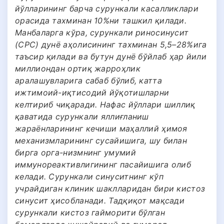
йўлларининг барча сурункали касалликлари
орасида тахминан 10%ни ташкил қилади.
Манбаларга кўра, сурункали риносинусит
(СРС) дунё аҳолисининг тахминан 5,5–28%ига
таъсир қилади ва бутун дунё бўйлаб ҳар йили
миллиондан ортиқ жарроҳлик
аралашувларига сабаб бўлиб, катта
ижтимоий-иқтисодий йўқотишларни
келтириб чиқаради. Нафас йўллари шиллиқ
қаватида сурункали яллиғланиш
жараёнларининг кечиши маҳаллий ҳимоя
механизмларининг сусайишига, шу билан
бирга орга-низмнинг умумий
иммунореактивлигининг пасайишига олиб
келади. Сурункали синуситнинг кўп
учрайдиган клиник шаклларидан бири кистоз
синусит ҳисобланади. Тадқиқот мақсади
сурункали кистоз гайморити бўлган