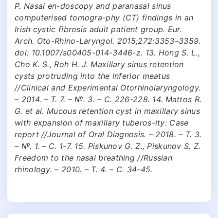
P. Nasal en-doscopy and paranasal sinus
computerised tomogra-phy (CT) findings in an
Irish cystic fibrosis adult patient group. Eur.
Arch. Oto-Rhino-Laryngol. 2015;272:3353–3359.
doi: 10.1007/s00405-014-3446-z. 13. Hong S. L.,
Cho K. S., Roh H. J. Maxillary sinus retention
cysts protruding into the inferior meatus
//Clinical and Experimental Otorhinolaryngology.
– 2014. – Т. 7. – №. 3. – С. 226-228. 14. Mattos R.
G. et al. Mucous retention cyst in maxillary sinus
with expansion of maxillary tuberos-ity: Case
report //Journal of Oral Diagnosis. – 2018. – Т. 3.
– №. 1. – С. 1-7. 15. Piskunov G. Z., Piskunov S. Z.
Freedom to the nasal breathing //Russian
rhinology. – 2010. – Т. 4. – С. 34-45.