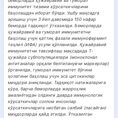
беморларда ҳужайравий ва гуморал
иммунитет тизими кўрсаткичларини
баҳолашдан иборат бўлди. Ушбу мақсадга
эришиш учун 3 йил давомида 150 нафар
беморда тадқиқот ўтказилди. Беморларда
ҳужайравий ва гуморал иммунитетни
баҳолаш учун қаттиқ фазали иммунофермент
таҳлил (ИФА) усули қўлланилди. Ҳужайравий
иммунитетни тавсифлаш мақсадида Т-
ҳужайра субпопуляциялари (моноклонал
антитаналар орқали белгиланувчи маркерлар)
ўрганилди, гуморал иммунитет бўғини
ҳолатини баҳолаш учун эса цитокинлар
миқдори аниқланди. Тадқиқот натижаларига
кўра, барча беморларда жарроҳлик
амалиётидан олдинги даврда иммунологик
кўрсаткичлар соғлом инсонлар
кўрсаткичларига нисбатан салбий (пасайган)
миқдорларда қайд этилди. Ўтказилган