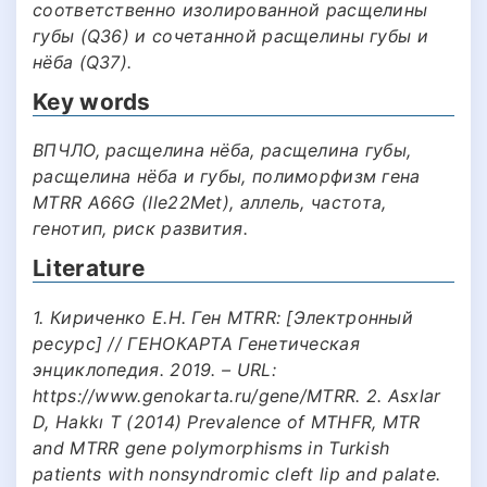
соответственно изолированной расщелины
губы (Q36) и сочетанной расщелины губы и
нёба (Q37).
Key words
ВПЧЛО, расщелина нёба, расщелина губы,
расщелина нёба и губы, полиморфизм гена
MTRR A66G (Ile22Met), аллель, частота,
генотип, риск развития.
Literature
1. Кириченко Е.Н. Ген MTRR: [Электронный
ресурс] // ГЕНОКАРТА Генетическая
энциклопедия. 2019. – URL:
https://www.genokarta.ru/gene/MTRR. 2. Asxlar
D, Hakkı T (2014) Prevalence of MTHFR, MTR
and MTRR gene polymorphisms in Turkish
patients with nonsyndromic cleft lip and palate.