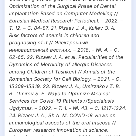
Optimization of the Surgical Phase of Dental
Implantation Based on Computer Modelling //
Eurasian Medical Research Periodical. – 2022. –
Т. 12. – С. 84-87. 21. Rizaev J. A., Kuliev O. A.
Risk factors of anemia in children and
prognosing of it // Электронный
инновационный вестник. – 2018. – №. 4. – С.
62-65. 22. Rizaev J. A. et al. Peculiarities of the
Dynamics of Morbidity of allergic Diseases
among Children of Tashkent // Annals of the
Romanian Society for Cell Biology. – 2021. – С.
15309-15319. 23. Rizaev J. A., Umirzakov Z. B.
B., Umirov S. E. Ways to Optimize Medical
Services for Covid-19 Patients //Specialusis
Ugdymas. – 2022. – Т. 1. – №. 43. – С. 1217-1224.
24. Rizaev J. A., Sh A. M. COVID-19 views on
immunological aspects of the oral mucosa //
European research: innovation in science,