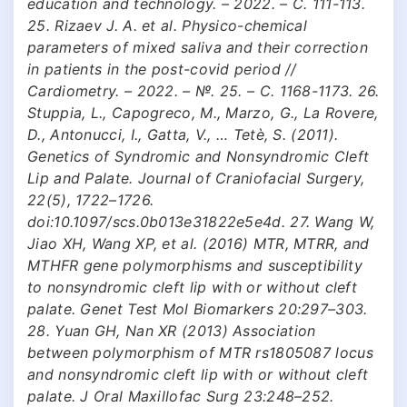
education and technology. – 2022. – С. 111-113.
25. Rizaev J. A. et al. Physico-chemical
parameters of mixed saliva and their correction
in patients in the post-covid period //
Cardiometry. – 2022. – №. 25. – С. 1168-1173. 26.
Stuppia, L., Capogreco, M., Marzo, G., La Rovere,
D., Antonucci, I., Gatta, V., … Tetè, S. (2011).
Genetics of Syndromic and Nonsyndromic Cleft
Lip and Palate. Journal of Craniofacial Surgery,
22(5), 1722–1726.
doi:10.1097/scs.0b013e31822e5e4d. 27. Wang W,
Jiao XH, Wang XP, et al. (2016) MTR, MTRR, and
MTHFR gene polymorphisms and susceptibility
to nonsyndromic cleft lip with or without cleft
palate. Genet Test Mol Biomarkers 20:297–303.
28. Yuan GH, Nan XR (2013) Association
between polymorphism of MTR rs1805087 locus
and nonsyndromic cleft lip with or without cleft
palate. J Oral Maxillofac Surg 23:248–252.