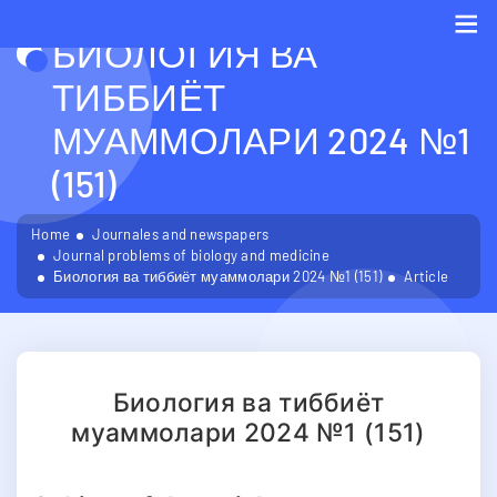
БИОЛОГИЯ ВА
Me
ТИББИЁТ
МУАММОЛАРИ 2024 №1
(151)
Home
Journales and newspapers
Journal problems of biology and medicine
Биология ва тиббиёт муаммолари 2024 №1 (151)
Article
Биология ва тиббиёт
муаммолари 2024 №1 (151)