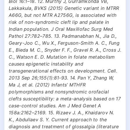
Biol 16:1–18. 12. Murthy J, Gurramkonda VB,
Lakkakula, BVKS (2015) Genetic variant in MTRR
A66G, but not MTR A2756G, is associated with
risk of non-syndromic cleft lip and palate in
Indian population. J Oral Maxillofac Surg Med
Pathol 27:782–785. 13. Padmanabhan N., Jia D.,
Geary-Joo C., Wu X., Ferguson-Smith A. C., Fung
E., Bieda M. C., Snyder F. F., Gravel R. A., Cross J.
C., Watson E. D. Mutation in folate metabolism
causes epigenetic instability and
transgenerational effects on development. Cell.
2013 Sep 26;155(1):81-93. 14. Pan Y, Zhang W,
Ma J, et al. (2012) Infants’ MTHFR
polymorphisms and nonsyndromic orofacial
clefts susceptibility: a meta-analysis based on 17
case-control studies. Am J Med Genet A
158a:2162–2169. 15. Rizaev J. A., Khaidarov N.
K., Abdullaev S. Y. Current approach to the
diagnosis and treatment of glossalgia (literature