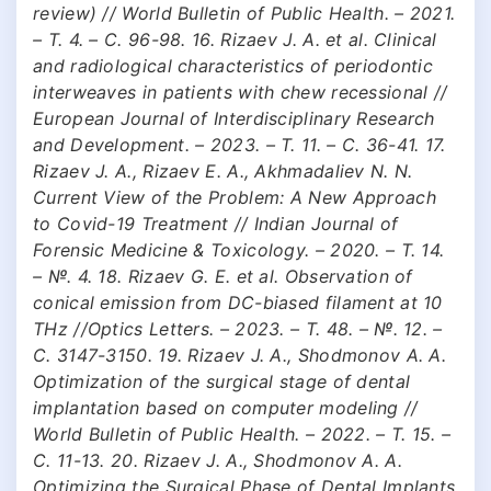
review) // World Bulletin of Public Health. – 2021.
– Т. 4. – С. 96-98. 16. Rizaev J. A. et al. Clinical
and radiological characteristics of periodontic
interweaves in patients with chew recessional //
European Journal of Interdisciplinary Research
and Development. – 2023. – Т. 11. – С. 36-41. 17.
Rizaev J. A., Rizaev E. A., Akhmadaliev N. N.
Current View of the Problem: A New Approach
to Covid-19 Treatment // Indian Journal of
Forensic Medicine & Toxicology. – 2020. – Т. 14.
– №. 4. 18. Rizaev G. E. et al. Observation of
conical emission from DC-biased filament at 10
THz //Optics Letters. – 2023. – Т. 48. – №. 12. –
С. 3147-3150. 19. Rizaev J. A., Shodmonov A. A.
Optimization of the surgical stage of dental
implantation based on computer modeling //
World Bulletin of Public Health. – 2022. – Т. 15. –
С. 11-13. 20. Rizaev J. A., Shodmonov A. A.
Optimizing the Surgical Phase of Dental Implants