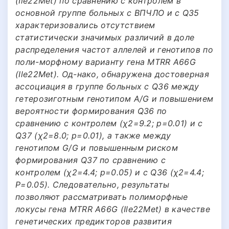
(Ile22Met) по сравнению с контролем в
основной группе больных с ВПЧЛО и с Q35
характеризовались отсутствием
статистически значимых различий в доле
распределения частот аллелей и генотипов по
поли-морфному варианту гена MTRR A66G
(Ile22Met). Од-нако, обнаружена достоверная
ассоциация в группе больных с Q36 между
гетерозиготным генотипом A/G и повышением
вероятности формирования Q36 по
сравнению с контролем (χ2=9.2; p=0.01) и с
Q37 (χ2=8.0; p=0.01), а также между
генотипом G/G и повышенным риском
формирования Q37 по сравнению с
контролем (χ2=4.4; p=0.05) и с Q36 (χ2=4.4;
Р=0.05). Следовательно, результаты
позволяют рассматривать полиморфные
локусы гена MTRR A66G (Ile22Met) в качестве
генетических предикторов развития