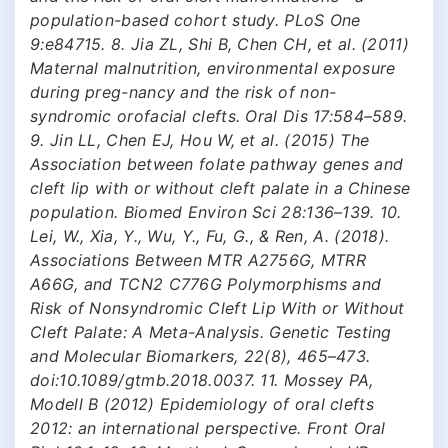
population-based cohort study. PLoS One
9:e84715. 8. Jia ZL, Shi B, Chen CH, et al. (2011)
Maternal malnutrition, environmental exposure
during preg-nancy and the risk of non-
syndromic orofacial clefts. Oral Dis 17:584–589.
9. Jin LL, Chen EJ, Hou W, et al. (2015) The
Association between folate pathway genes and
cleft lip with or without cleft palate in a Chinese
population. Biomed Environ Sci 28:136–139. 10.
Lei, W., Xia, Y., Wu, Y., Fu, G., & Ren, A. (2018).
Associations Between MTR A2756G, MTRR
A66G, and TCN2 C776G Polymorphisms and
Risk of Nonsyndromic Cleft Lip With or Without
Cleft Palate: A Meta-Analysis. Genetic Testing
and Molecular Biomarkers, 22(8), 465–473.
doi:10.1089/gtmb.2018.0037. 11. Mossey PA,
Modell B (2012) Epidemiology of oral clefts
2012: an international perspective. Front Oral