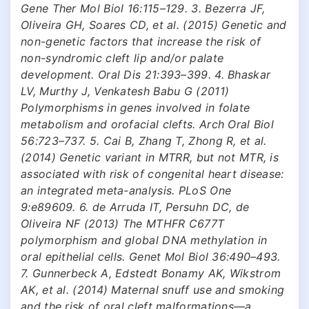
Gene Ther Mol Biol 16:115–129. 3. Bezerra JF,
Oliveira GH, Soares CD, et al. (2015) Genetic and
non-genetic factors that increase the risk of
non-syndromic cleft lip and/or palate
development. Oral Dis 21:393–399. 4. Bhaskar
LV, Murthy J, Venkatesh Babu G (2011)
Polymorphisms in genes involved in folate
metabolism and orofacial clefts. Arch Oral Biol
56:723–737. 5. Cai B, Zhang T, Zhong R, et al.
(2014) Genetic variant in MTRR, but not MTR, is
associated with risk of congenital heart disease:
an integrated meta-analysis. PLoS One
9:e89609. 6. de Arruda IT, Persuhn DC, de
Oliveira NF (2013) The MTHFR C677T
polymorphism and global DNA methylation in
oral epithelial cells. Genet Mol Biol 36:490–493.
7. Gunnerbeck A, Edstedt Bonamy AK, Wikstrom
AK, et al. (2014) Maternal snuff use and smoking
and the risk of oral cleft malformations—a