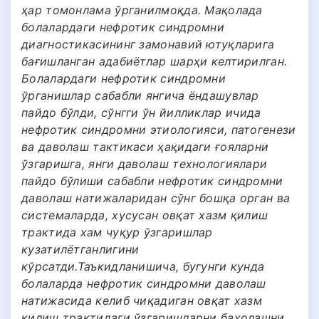
ҳар томонлама ўрганилмоқда. Мақолада
болалардаги нефротик синдромни
диагностикасининг замонавий ютуқларига
бағишланган адабиётлар шарҳи келтирилган.
Болалардаги нефротик синдромни
ўрганишлар сабабли янгича ёндашувлар
пайдо бўлди, сўнгги ўн йилликлар ичида
нефротик синдромни этиологияси, патогенези
ва даволаш тактикаси ҳақидаги ғояларни
ўзгаришга, янги даволаш технологиялари
пайдо бўлиши сабабли нефротик синдромни
даволаш натижаларидан сўнг бошқа орган ва
системаларда, хусусан овқат хазм қилиш
трактида хам чуқур ўзгаришлар
кузатилётганлигини
кўрсатди.Таъкидланишича, бугунги кунда
болаларда нефротик синдромни даволаш
натижасида келиб чиқадиган овқат хазм
қилиш трактидаги ўзгаришларни баҳолашни