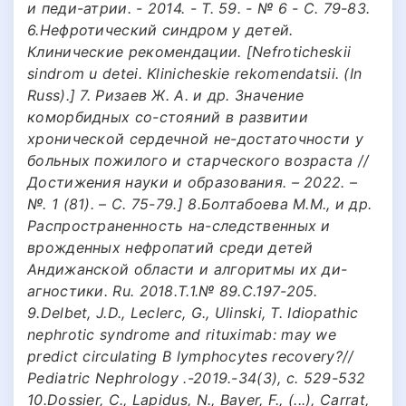
и педи-атрии. - 2014. - T. 59. - № 6 - С. 79-83.
6.Нефротический синдром у детей.
Клинические рекомендации. [Nefroticheskii
sindrom u detei. Klinicheskie rekomendatsii. (In
Russ).] 7. Ризаев Ж. А. и др. Значение
коморбидных со-стояний в развитии
хронической сердечной не-достаточности у
больных пожилого и старческого возраста //
Достижения науки и образования. – 2022. –
№. 1 (81). – С. 75-79.] 8.Болтабоева М.М., и др.
Распространенность на-следственных и
врожденных нефропатий среди детей
Андижанской области и алгоритмы их ди-
агностики. Ru. 2018.Т.1.№ 89.С.197-205.
9.Delbet, J.D., Leclerc, G., Ulinski, T. Idiopathic
nephrotic syndrome and rituximab: may we
predict circulating B lymphocytes recovery?//
Pediatric Nephrology .-2019.-34(3), с. 529-532
10.Dossier, C., Lapidus, N., Bayer, F., (...), Carrat,