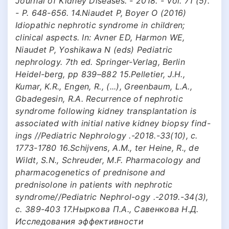
Journal of Kidney Diseases. - 2018. - Vol. 71 (5).
- P. 648-656. 14.Niaudet P, Boyer O (2016)
Idiopathic nephrotic syndrome in children;
clinical aspects. In: Avner ED, Harmon WE,
Niaudet P, Yoshikawa N (eds) Pediatric
nephrology. 7th ed. Springer-Verlag, Berlin
Heidel-berg, pp 839–882 15.Pelletier, J.H.,
Kumar, K.R., Engen, R., (...), Greenbaum, L.A.,
Gbadegesin, R.A. Recurrence of nephrotic
syndrome following kidney transplantation is
associated with initial native kidney biopsy find-
ings //Pediatric Nephrology .-2018.-33(10), с.
1773-1780 16.Schijvens, A.M., ter Heine, R., de
Wildt, S.N., Schreuder, M.F. Pharmacology and
pharmacogenetics of prednisone and
prednisolone in patients with nephrotic
syndrome//Pediatric Nephrol-ogy .-2019.-34(3),
с. 389-403 17.Ныркова П.А., Савенкова Н.Д.
Исследования эффективности