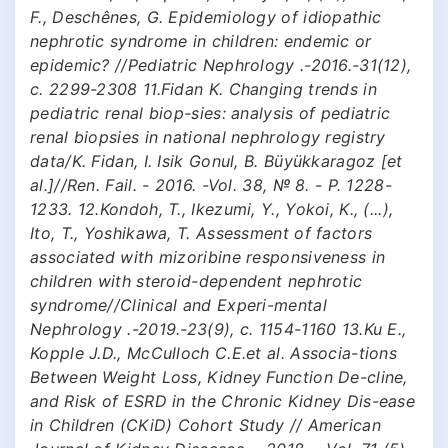
F., Deschênes, G. Epidemiology of idiopathic
nephrotic syndrome in children: endemic or
epidemic? //Pediatric Nephrology .-2016.-31(12),
с. 2299-2308 11.Fidan K. Changing trends in
pediatric renal biop-sies: analysis of pediatric
renal biopsies in national nephrology registry
data/K. Fidan, I. Isik Gonul, B. Büyükkaragoz [et
al.]//Ren. Fail. - 2016. -Vol. 38, № 8. - P. 1228-
1233. 12.Kondoh, T., Ikezumi, Y., Yokoi, K., (...),
Ito, T., Yoshikawa, T. Assessment of factors
associated with mizoribine responsiveness in
children with steroid-dependent nephrotic
syndrome//Clinical and Experi-mental
Nephrology .-2019.-23(9), с. 1154-1160 13.Ku E.,
Kopple J.D., McCulloch C.E.et al. Associa-tions
Between Weight Loss, Kidney Function De-cline,
and Risk of ESRD in the Chronic Kidney Dis-ease
in Children (CKiD) Cohort Study // American