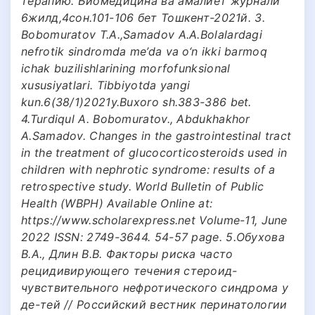
терапию. Биомедицина ва амалиёт журнали
6жилд,4сон.101-106 бет Тошкент-2021й. 3.
Bobomuratov T.A.,Samadov A.A.Bolalardagi
nefrotik sindromda me’da va o‘n ikki barmoq
ichak buzilishlarining morfofunksional
xususiyatlari. Tibbiyotda yangi
kun.6(38/1)2021y.Buxoro sh.383-386 bet.
4.Turdiqul A. Bobomuratov., Abdukhakhor
A.Samadov. Changes in the gastrointestinal tract
in the treatment of glucocorticosteroids used in
children with nephrotic syndrome: results of a
retrospective study. World Bulletin of Public
Health (WBPH) Available Online at:
https://www.scholarexpress.net Volume-11, June
2022 ISSN: 2749-3644. 54-57 page. 5.Обухова
В.А., Длин В.В. Факторы риска часто
рецидивирующего течения стероид-
чувствительного нефротического синдрома у
де-тей // Российский вестник перинатологии