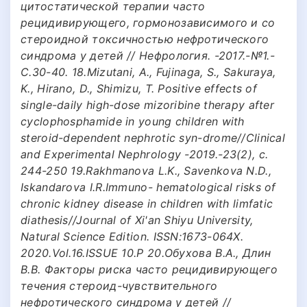
цитостатической терапии часто
рецидивирующего, гормонозависимого и со
стероидной токсичностью нефротического
синдрома у детей // Нефрология. -2017.-№1.-
С.30-40. 18.Mizutani, A., Fujinaga, S., Sakuraya,
K., Hirano, D., Shimizu, T. Positive effects of
single-daily high-dose mizoribine therapy after
cyclophosphamide in young children with
steroid-dependent nephrotic syn-drome//Clinical
and Experimental Nephrology -2019.-23(2), с.
244-250 19.Rakhmanova L.K., Savenkova N.D.,
Iskandarova I.R.Immuno- hematological risks of
chronic kidney disease in children with limfatic
diathesis//Journal of Xi'an Shiyu University,
Natural Science Edition. ISSN:1673-064X.
2020.Vol.16.ISSUE 10.P 20.Обухова В.А., Длин
В.В. Факторы риска часто рецидивирующего
течения стероид-чувствительного
нефротического синдрома у детей //