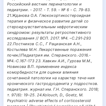
Российский вестник перинатологии и
педиатрии. - 2017. - Т. 59. - № 6 - С. 79-83.
21.Жданова О.А. Глюкокортикостероидная
терапия и физическое развитие детей со
стероидчувствительным нефротическим
синдромом: результаты ретроспективного
исследования // ВСП. 2017. №4. –С.291-293
22.Постников С.С., Г Рацианская А.Н.,
Костылева М.Н. Лекарственные поражения
почек//Педиатрия им. Сперанского.-2016.-
№4.-С.167-173 23. Хавкин А.И., Гурова М.М.,
Новикова В.П. применение индекса
коморбидности для оценки влияния
сочетанной патологии на характер тече-ния
хронического гастродуоденита у подростков.
педиатрия. журнал им. Г.Н. Сперанского. 2018;
т. 97(6): 19–25. 24.Kolouch, D., Goetz, M.
Psychiatric adverse effects of corticosteroid