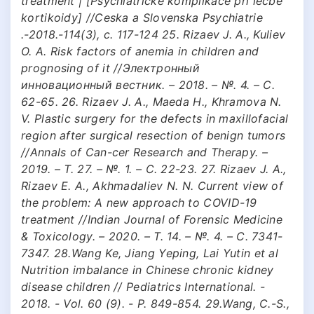
treatment | [Psychiatrické komplikace při léčbě
kortikoidy] //Ceska a Slovenska Psychiatrie
.-2018.-114(3), с. 117-124 25. Rizaev J. A., Kuliev
O. A. Risk factors of anemia in children and
prognosing of it //Электронный
инновационный вестник. – 2018. – №. 4. – С.
62-65. 26. Rizaev J. A., Maeda H., Khramova N.
V. Plastic surgery for the defects in maxillofacial
region after surgical resection of benign tumors
//Annals of Can-cer Research and Therapy. –
2019. – Т. 27. – №. 1. – С. 22-23. 27. Rizaev J. A.,
Rizaev E. A., Akhmadaliev N. N. Current view of
the problem: A new approach to COVID-19
treatment //Indian Journal of Forensic Medicine
& Toxicology. – 2020. – Т. 14. – №. 4. – С. 7341-
7347. 28.Wang Ke, Jiang Yeping, Lai Yutin et al
Nutrition imbalance in Chinese chronic kidney
disease children // Pediatrics International. -
2018. - Vol. 60 (9). - P. 849-854. 29.Wang, C.-S.,