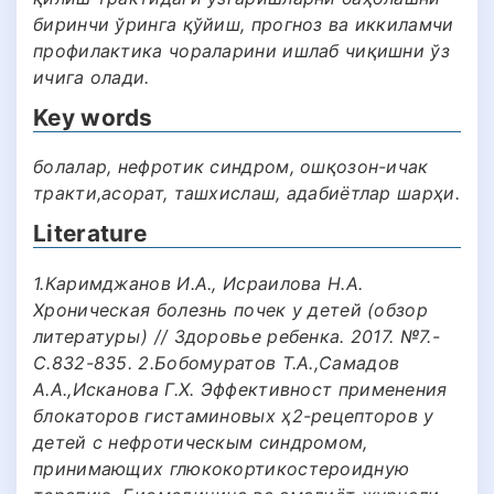
биринчи ўринга қўйиш, прогноз ва иккиламчи
профилактика чораларини ишлаб чиқишни ўз
ичига олади.
Key words
болалар, нефротик синдром, ошқозон-ичак
тракти,асорат, ташхислаш, адабиётлар шарҳи.
Literature
1.Каримджанов И.А., Исраилова Н.А.
Хроническая болезнь почек у детей (обзор
литературы) // Здоровье ребенка. 2017. №7.-
С.832-835. 2.Бобомуратов Т.А.,Самадов
А.А.,Исканова Г.Х. Эффективност применения
блокаторов гистаминовых ҳ2-рецепторов у
детей с нефротическым синдромом,
принимающих глюкокортикостероидную