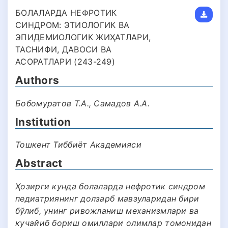
БОЛАЛАРДА НЕФРОТИК
СИНДРОМ: ЭТИОЛОГИК ВА
ЭПИДЕМИОЛОГИК ЖИҲАТЛАРИ,
ТАСНИФИ, ДАВОСИ ВА
АСОРАТЛАРИ (243-249)
Authors
Бобомуратов Т.А., Самадов А.А.
Institution
Тошкент Тиббиёт Академияси
Abstract
Ҳозирги кунда болаларда нефротик синдром
педиатриянинг долзарб мавзуларидан бири
бўлиб, унинг ривожланиш механизмлари ва
кучайиб бориш омиллари олимлар томонидан