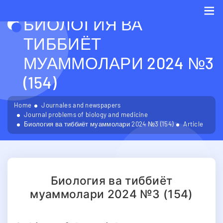
БИОЛОГИЯ ВА
Me
ТИББИЁТ
МУАММОЛАРИ 2024 №3
(154)
Home
Journales and newspapers
Journal problems of biology and medicine
Биология ва тиббиёт муаммолари 2024 №3 (154)
Article
Биология ва тиббиёт
муаммолари 2024 №3 (154)