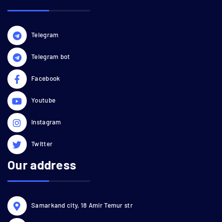
Telegram
Telegram bot
Facebook
Youtube
Instagram
Twitter
Our address
Samarkand city, 18 Amir Temur str