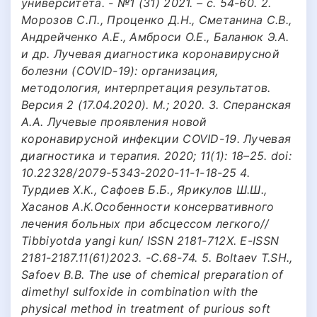
университета. - №1 (31) 2021. – с. 54-60. 2.
Морозов С.П., Проценко Д.Н., Сметанина С.В.,
Андрейченко А.Е., Амброси О.Е., Баланюк Э.А.
и др. Лучевая диагностика коронавирусной
болезни (COVID-19): организация,
методология, интерпретация результатов.
Версия 2 (17.04.2020). М.; 2020. 3. Сперанская
А.А. Лучевые проявления новой
коронавирусной инфекции COVID-19. Лучевая
диагностика и терапия. 2020; 11(1): 18–25. doi:
10.22328/2079-5343-2020-11-1-18-25 4.
Турдиев Х.К., Сафоев Б.Б., Ярикулов Ш.Ш.,
Хасанов А.К.Особенности консервативного
лечения больных при абсцессом легкого//
Tibbiyotda yangi kun/ ISSN 2181-712X. E-ISSN
2181-2187.11(61)2023. -C.68-74. 5. Boltaev T.SH.,
Safoev B.B. The use of chemical preparation of
dimethyl sulfoxide in combination with the
physical method in treatment of purious soft