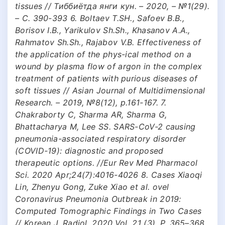
tissues // Тиббиётда янги кун. – 2020, – №1(29).
– С. 390-393 6. Boltaev T.SH., Safoev B.B.,
Borisov I.B., Yarikulov Sh.Sh., Khasanov A.A.,
Rahmatov Sh.Sh., Rajabov V.B. Effectiveness of
the application of the phys-ical method on a
wound by plasma flow of argon in the complex
treatment of patients with purious diseases of
soft tissues // Asian Journal of Multidimensional
Research. – 2019, №8(12), p.161-167. 7.
Chakraborty C, Sharma AR, Sharma G,
Bhattacharya M, Lee SS. SARS-CoV-2 causing
pneumonia-associated respiratory disorder
(COVID-19): diagnostic and proposed
therapeutic options. //Eur Rev Med Pharmacol
Sci. 2020 Apr;24(7):4016-4026 8. Cases Xiaoqi
Lin, Zhenyu Gong, Zuke Xiao et al. ovel
Coronavirus Pneumonia Outbreak in 2019:
Computed Tomographic Findings in Two Cases
// Korean J. Radiol. 2020.Vol. 21 (3). Р. 365–368.