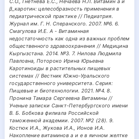
С.О., Гнетнева Е.С., Нечаева Н.Л. Витамин а и
β_каротин: целесобразность применения в
педиатрической практике // Педиатрия.
Журнал им. Г. Н. Сперанского. 2007. №6. 6.
Смагулова И.Е. А - Витаминная
недостаточность как одна из важных проблем
общественного здравоохранения // Медицина
Кыргызстана. 2014. №3. 7. Нилова Людмила
Павловна, Потороко Ирина Юрьевна
Каротиноиды в растительных пищевых
системах // Вестник Южно-Уральского
государственного университета. Серия:
Пищевые и биотехнологии. 2021. №4. 8.
Пронина Тамара Сергеевна Витамины //
Ученые записки Санкт-Петербургского имени
В. Б. Бобкова филиала Российской
таможенной академии. 2007. №2 (28). 9.
Костюк И.А., Жукова И.А., Ионов И.А.
Накопление витаминов а и е в яичном желтке