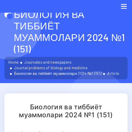
БИОЛОГИЯ ВА
Me
ТИББИЁТ
МУАММОЛАРИ 2024 №1
(151)
Home
Journales and newspapers
Journal problems of biology and medicine
Биология ва тиббиёт муаммолари 2024 №1 (151)
Article
Биология ва тиббиёт
муаммолари 2024 №1 (151)