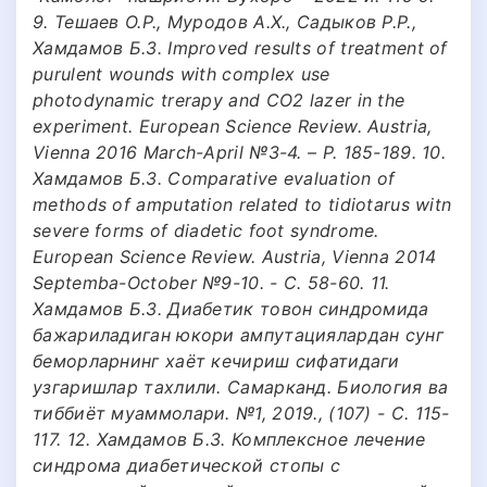
9. Тешаев О.Р., Муродов А.Х., Садыков Р.Р.,
Хамдамов Б.З. Improved results of treatment of
purulent wounds with complex use
photodynamic trerapy and CO2 lazer in the
experiment. European Science Review. Austria,
Vienna 2016 March-April №3-4. – Р. 185-189. 10.
Хамдамов Б.З. Comparative evaluation of
methods of amputation related to tidiotarus witn
severe forms of diadetic foot syndrome.
European Science Review. Austria, Vienna 2014
Septemba-October №9-10. - C. 58-60. 11.
Хамдамов Б.З. Диабетик товон синдромида
бажариладиган юкори ампутациялардан сунг
беморларнинг хаёт кечириш сифатидаги
узгаришлар тахлили. Самарканд. Биология ва
тиббиёт муаммолари. №1, 2019., (107) - С. 115-
117. 12. Хамдамов Б.З. Комплексное лечение
синдрома диабетической стопы с