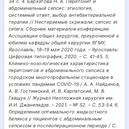
34 с. 4. Бархатова Н. А. Перитонит и
абдоминальный сепсис: этиология,
системный ответ, выбор антибактериальной
терапии // Нестираемые скрижали: сепсис et
cetera: Сборник материалов конференции
Ассоциации общих хирургов, приуроченной к
юбилею кафедры общей хирургии ЯГМУ,
Ярославль, 18–19 мая 2020 года. – Ярославль:
Цифровая типография, 2020. – С. 41-45. 5.
Клинико-нозологическая характеристика
перитонитов и абдоминального сепсиса в
городском многопрофильном стационаре в
условиях пандемии COVID-19 / А. А. Найденов,
А. В. Гостимский, И. В. Карпатский, М. В.
Гавщук // Журнал Неотложная хирургия им.
И.И. Джанелидзе. – 2021. – № S2. – С. 53-54. 6.
Определение оптимального жидкостного
баланса у пациентов с абдоминальным
сепсисом в послеоперационном периоде / С.