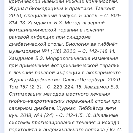
критической ишемией нижних конечностей.
Журнал биомедицины и практики. Ташкент
2020, Специальный выпуск. 5 часть. – С. 801-
814. 13. Хамдамов Б.З. Метод лазерной
фотодинамической терапии в лечении
раневой инфекции при синдроме
диабетической стопы. Биология ва тиббиёт
муаммолари №1 (116) 2020. – С. 142-148 14.
Хамдамов Б.З. Морфологические изменения
при применении фотодинамической терапии
в лечении раневой инфекции в эксперименте.
Журнал Морфология. Санкт-Петербург. 2020.
Том 157 (2-3). –С. 223-224. 15. Хамдамов Б.З.
Оптимизация методов местного лечения
гнойно-некротических поражений стопы при
сахарном диабете. Журнал. Тиббиётда янги
кун. 2018, №4 (24) - С. 112-115. 16. Шкальные
системы прогнозирования течения и исхода
перитонита и абдоминального сепсиса / Ю. С.