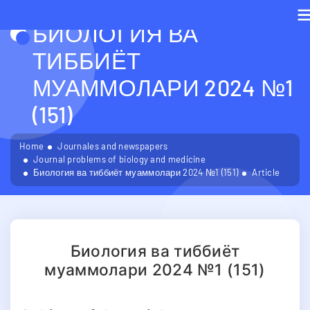
БИОЛОГИЯ ВА
M
ТИББИЁТ
МУАММОЛАРИ 2024 №1
(151)
Home
Journales and newspapers
Journal problems of biology and medicine
Биология ва тиббиёт муаммолари 2024 №1 (151)
Article
Биология ва тиббиёт
муаммолари 2024 №1 (151)