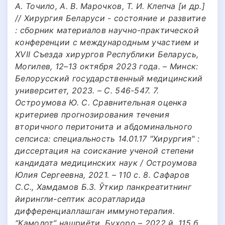
А. Точило, А. В. Марочков, Т. И. Клепча [и др.]
// Хирургия Беларуси - состояние и развитие
: сборник материалов научно-практической
конференции с международным участием и
XVII Съезда хирургов Республики Беларусь,
Могилев, 12–13 октября 2023 года. – Минск:
Белорусский государственный медицинский
университет, 2023. – С. 546-547. 7.
Остроумова Ю. С. Сравнительная оценка
критериев прогнозирования течения
вторичного перитонита и абдоминального
сепсиса: специальность 14.01.17 "Хирургия" :
диссертация на соискание ученой степени
кандидата медицинских наук / Остроумова
Юлия Сергеевна, 2021. – 110 с. 8. Сафаров
С.С., Хамдамов Б.З. Ўткир панкреатитнинг
йирингли-септик асоратларида
дифференциаллашган иммунотерапия.
“Камолот” нашриёти. Бухоро – 2022 й. 115 б.