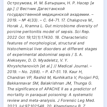
Остроумова, И. М. Батыршин, Н. Р. Насер [и
др.] // Вестник Дагестанской
государственной медицинской академии. –
2019. – № 4(33). – С. 64-71. 17. Chalupova M.,
Horak J., Kramna L. Gut microbiome diversity of
porcine peritonitis model of sepsis. Sci Rep.
2022 Oct 19;12(1):17430. 18. Characteristic
features of morphological, structural and
histochemical liver disorders at different stages
of experimental abdominal sepsis / S. A.
Alekseyev, D. D. Myadeletz, V. Y.
Khryshchanovich [et al.] // Medical Journal. –
2019. – No. 2(68). – P. 47-51. 19. Kaur H,
Chandran VP, Rashid M, Kunhikatta V, Poojari PG,
Bakkannavar SM, Balakrishnan JM, Thunga G.
The significance of APACHE II as a predictor of
mortality in paraquat poisoning: A systematic
review and meta-analysis. J Forensic Leg Med.
2023 Jul;97:102548. 20. Khamdamov B. Z.,