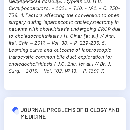
медицинская помощь. Журнал им. Н.В.
Склифосовского. – 2021. – Т.10. - №2. – С. 758-
759. 4. Factors affecting the conversion to open
surgery during laparoscopic cholecystectomy in
patients with cholelithiasis undergoing ERCP due
to choledocholithiasis / H. Cinar [et al.] // Ann.
Ital. Chir. – 2017. – Vol. 88. – P. 229-236. 5.
Learning curve and outcome of laparoscopic
transcystic common bile duct exploration for
choledocholithiasis / J.G. Zhu, [et al.] // Br. J.
Surg. – 2015. – Vol. 102, № 13. – P. 1691-7.
JOURNAL PROBLEMS OF BIOLOGY AND
MEDICINE