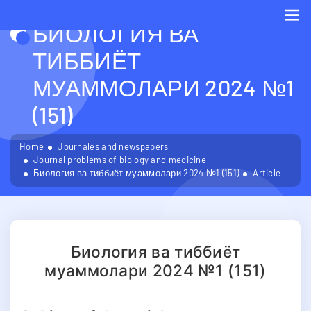
БИОЛОГИЯ ВА
Me
ТИББИЁТ
МУАММОЛАРИ 2024 №1
(151)
Home
Journales and newspapers
Journal problems of biology and medicine
Биология ва тиббиёт муаммолари 2024 №1 (151)
Article
Биология ва тиббиёт
муаммолари 2024 №1 (151)