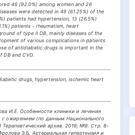
scored 46 (92.0%) among women and 26
seases were detected in 49 (61.25%) of the
%) patients had hypertension, 13 (26.5%)
4.1%) patients - rheumatism, heart
round of type II DB, mainly diseases of the
elopment of various complications in patients
se of antidiabetic drugs is important in the
of DB and CVD.
diabetic drugs, hypertension, ischemic heart
азова И.Е. Особенности клиники и лечения
й с ожирением (по данным Национального
 Терапевтический архив. 2019; №8. Стр. 8-
, Фролова Э.Б. Артериальная гипертензия и