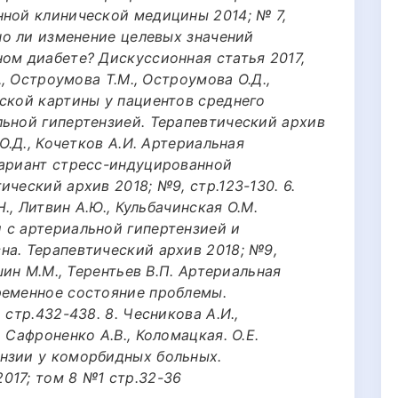
нной клинической медицины 2014; № 7,
ано ли изменение целевых значений
ом диабете? Дискуссионная статья 2017,
., Остроумова Т.М., Остроумова О.Д.,
ской картины у пациентов среднего
льной гипертензией. Терапевтический архив
 О.Д., Кочетков А.И. Артериальная
вариант стресс-индуцированной
ческий архив 2018; №9, стр.123-130. 6.
Н., Литвин А.Ю., Кульбачинская О.М.
 с артериальной гипертензией и
на. Терапевтический архив 2018; №9,
юшин М.М., Терентьев В.П. Артериальная
ременное состояние проблемы.
 стр.432-438. 8. Чесникова А.И.,
 Сафроненко А.В., Коломацкая. О.Е.
нзии у коморбидных больных.
017; том 8 №1 стр.32-36