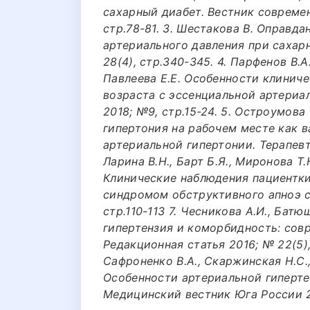
сахарный диабет. Вестник совреме
стр.78-81. 3. Шестакова В. Оправд
артериального давления при сахарн
28(4), стр.340-345. 4. Парфенов В.А
Павлеева Е.Е. Особенности клиниче
возраста с эссенциальной артериа
2018; №9, стр.15-24. 5. Остроумова
гипертония на рабочем месте как 
артериальной гипертонии. Терапевти
Ларина В.Н., Барт Б.Я., Миронова Т.
Клинические наблюдения пациентки
синдромом обструктивного апноэ с
стр.110-113 7. Чесникова А.И., Бат
гипертензия и коморбидность: сов
Редакционная статья 2016; № 22(5),
Сафроненко В.А., Скаржинская Н.С.,
Особенности артериальной гиперте
Медицинский вестник Юга России 2