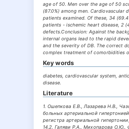
age of 50. Men over the age of 50 
(87.0%) among men. Cardiovascular di
patients examined. Of these, 34 (69.4
patients - ischemic heart disease, 2 (
defects.Conclusion: Against the backg
internal organs lead to the rapid dev
and the severity of DB. The correct do
complex treatment of comorbidities 
Key words
diabetes, cardiovascular system, anti
disease.
Literature
1. Ошепкова Е.В., Лазарева Н.В., Ч
больных артериальной гипертоние
регистра артериальной гипертонии)
14.2. Галяви Р.А., Михопарова О.Ю.