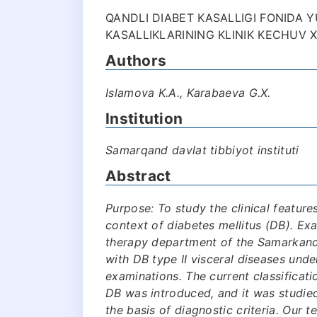
QANDLI DIABET KASALLIGI FONIDA Y
KASALLIKLARINING KLINIK KECHUV X
Authors
Islamova K.A., Karabaeva G.X.
Institution
Samarqand davlat tibbiyot instituti
Abstract
Purpose: To study the clinical feature
context of diabetes mellitus (DB). Ex
therapy department of the Samarkand S
with DB type II visceral diseases unde
examinations. The current classificati
DB was introduced, and it was studied
the basis of diagnostic criteria. Our