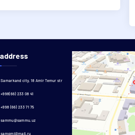
 address
Samarkand city, 18 Amir Temur str
+998(66) 233 08 41
+998 (66) 233 71 75
sammu@sammu.uz
samgmi@mail.ru