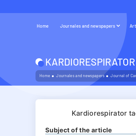
Home
Journales and newspapers
Ar
KARDIORESPIRATOR 
Home
Journales and newspapers
Journal of Ca
Kardiorespirator ta
Subject of the article