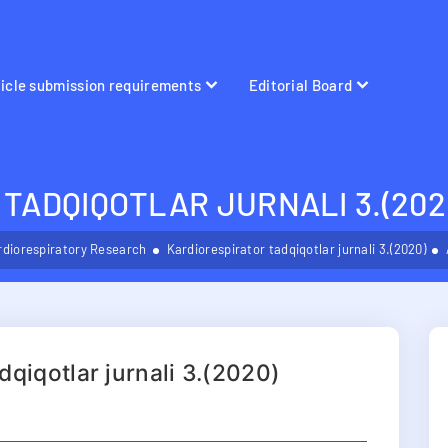
ticle submission requirements
Editorial Board
TADQIQOTLAR JURNALI 3.(202
rdiorespiratory Research
Kardiorespirator tadqiqotlar jurnali 3.(2020)
dqiqotlar jurnali 3.(2020)