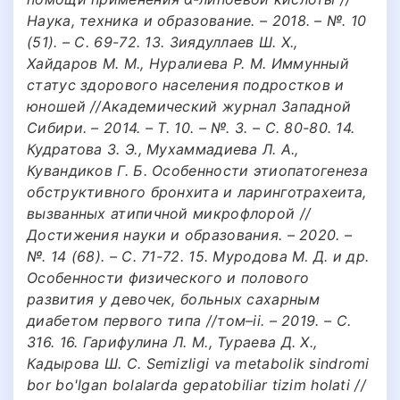
Наука, техника и образование. – 2018. – №. 10
(51). – С. 69-72. 13. Зиядуллаев Ш. Х.,
Хайдаров М. М., Нуралиева Р. М. Иммунный
статус здорового населения подростков и
юношей //Академический журнал Западной
Сибири. – 2014. – Т. 10. – №. 3. – С. 80-80. 14.
Кудратова З. Э., Мухаммадиева Л. А.,
Кувандиков Г. Б. Особенности этиопатогенеза
обструктивного бронхита и ларинготрахеита,
вызванных атипичной микрофлорой //
Достижения науки и образования. – 2020. –
№. 14 (68). – С. 71-72. 15. Муродова М. Д. и др.
Особенности физического и полового
развития у девочек, больных сахарным
диабетом первого типа //том–ii. – 2019. – С.
316. 16. Гарифулина Л. М., Тураева Д. Х.,
Кадырова Ш. С. Semizligi va metabolik sindromi
bor bo'lgan bolalarda gepatobiliar tizim holati //