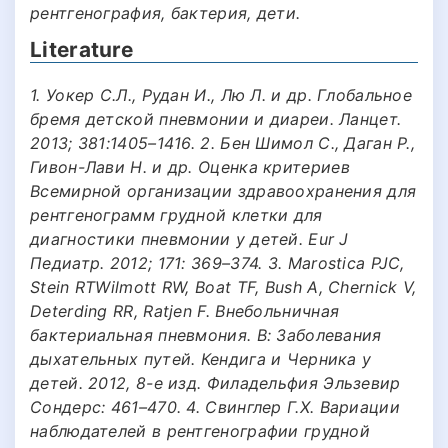
рентгенография, бактерия, дети.
Literature
1. Уокер С.Л., Рудан И., Лю Л. и др. Глобальное
бремя детской пневмонии и диареи. Ланцет.
2013; 381:1405–1416. 2. Бен Шимол С., Даган Р.,
Гивон-Лави Н. и др. Оценка критериев
Всемирной организации здравоохранения для
рентгенограмм грудной клетки для
диагностики пневмонии у детей. Eur J
Педиатр. 2012; 171: 369–374. 3. Marostica PJC,
Stein RTWilmott RW, Boat TF, Bush A, Chernick V,
Deterding RR, Ratjen F. Внебольничная
бактериальная пневмония. В: Заболевания
дыхательных путей. Кендига и Черника у
детей. 2012, 8-е изд. Филадельфия Эльзевир
Сондерс: 461–470. 4. Свинглер Г.Х. Вариации
наблюдателей в рентгенографии грудной