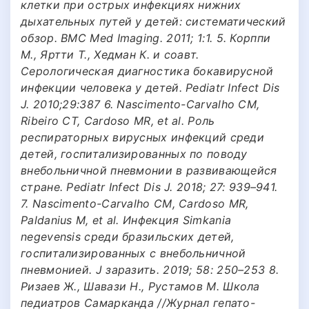
клетки при острых инфекциях нижних
дыхательных путей у детей: систематический
обзор. BMC Med Imaging. 2011; 1:1. 5. Корппи
М., Яртти Т., Хедман К. и соавт.
Серологическая диагностика бокавирусной
инфекции человека у детей. Pediatr Infect Dis
J. 2010;29:387 6. Nascimento-Carvalho CM,
Ribeiro CT, Cardoso MR, et al. Роль
респираторных вирусных инфекций среди
детей, госпитализированных по поводу
внебольничной пневмонии в развивающейся
стране. Pediatr Infect Dis J. 2018; 27: 939–941.
7. Nascimento-Carvalho CM, Cardoso MR,
Paldanius M, et al. Инфекция Simkania
negevensis среди бразильских детей,
госпитализированных с внебольничной
пневмонией. J заразить. 2019; 58: 250–253 8.
Ризаев Ж., Шавази Н., Рустамов М. Школа
педиатров Самарканда //Журнал гепато-