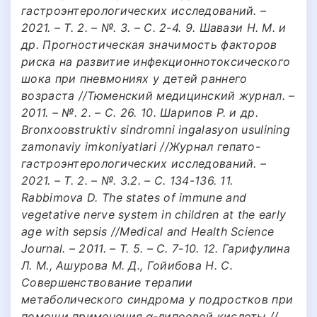
гастроэнтерологических исследований. –
2021. – Т. 2. – №. 3. – С. 2-4. 9. Шавази Н. М. и
др. Прогностическая значимость факторов
риска на развитие инфекционнотоксического
шока при пневмониях у детей раннего
возраста //Тюменский медицинский журнал. –
2011. – №. 2. – С. 26. 10. Шарипов Р. и др.
Bronxoовstruktiv sindromni ingalasyon usulining
zamonaviy imkoniyatlari //Журнал гепато-
гастроэнтерологических исследований. –
2021. – Т. 2. – №. 3.2. – С. 134-136. 11.
Rabbimova D. The states of immune and
vegetative nerve system in children at the early
age with sepsis //Medical and Health Science
Journal. – 2011. – Т. 5. – С. 7-10. 12. Гарифулина
Л. М., Ашурова М. Д., Гойибова Н. С.
Совершенствование терапии
метаболического синдрома у подростков при
помощи применения α-липоевой кислоты //