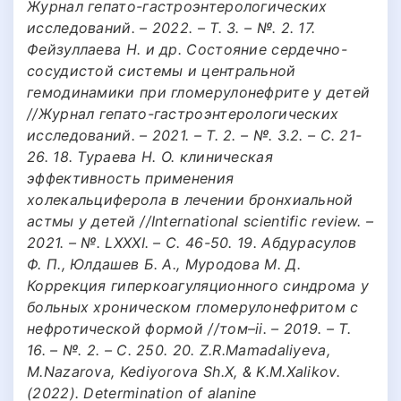
Журнал гепато-гастроэнтерологических
исследований. – 2022. – Т. 3. – №. 2. 17.
Фейзуллаева Н. и др. Состояние сердечно-
сосудистой системы и центральной
гемодинамики при гломерулонефрите у детей
//Журнал гепато-гастроэнтерологических
исследований. – 2021. – Т. 2. – №. 3.2. – С. 21-
26. 18. Тураева Н. О. клиническая
эффективность применения
холекальциферола в лечении бронхиальной
астмы у детей //International scientific review. –
2021. – №. LXXXI. – С. 46-50. 19. Абдурасулов
Ф. П., Юлдашев Б. А., Муродова М. Д.
Коррекция гиперкоагуляционного синдрома у
больных хроническом гломерулонефритом с
нефротической формой //том–ii. – 2019. – Т.
16. – №. 2. – С. 250. 20. Z.R.Mamadaliyeva,
M.Nazarova, Kediyorova Sh.X, & K.M.Xalikov.
(2022). Determination of alanine