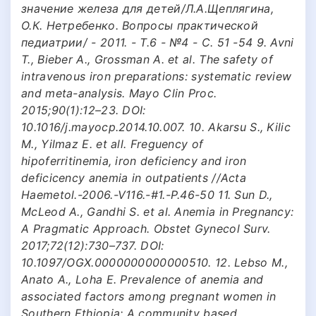
значение железа для детей/Л.А.Щеплягина,
О.К. Нетребенко. Вопросы практической
педиатрии/ - 2011. - Т.6 - №4 - С. 51 -54 9. Avni
T., Bieber A., Grossman A. et al. The safety of
intravenous iron preparations: systematic review
and meta-analysis. Mayo Clin Proc.
2015;90(1):12–23. DOI:
10.1016/j.mayocp.2014.10.007. 10. Akarsu S., Kilic
M., Yilmaz E. et all. Freguency of
hipoferritinemia, iron deficiency and iron
deficicency anemia in outpatients //Acta
Haemetol.-2006.-V116.-#1.-P.46-50 11. Sun D.,
McLeod A., Gandhi S. et al. Anemia in Pregnancy:
A Pragmatic Approach. Obstet Gynecol Surv.
2017;72(12):730–737. DOI:
10.1097/OGX.0000000000000510. 12. Lebso M.,
Anato A., Loha E. Prevalence of anemia and
associated factors among pregnant women in
Southern Ethiopia: A community based