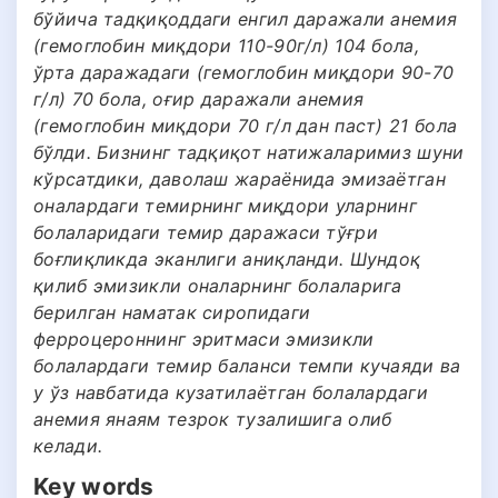
бўйича тадқиқоддаги енгил даражали анемия
(гемоглобин миқдори 110-90г/л) 104 бола,
ўрта даражадаги (гемоглобин миқдори 90-70
г/л) 70 бола, оғир даражали анемия
(гемоглобин миқдори 70 г/л дан паст) 21 бола
бўлди. Бизнинг тадқиқот натижаларимиз шуни
кўрсатдики, даволаш жараёнида эмизаётган
оналардаги темирнинг миқдори уларнинг
болаларидаги темир даражаси тўғри
боғлиқликда эканлиги аниқланди. Шундоқ
қилиб эмизикли оналарнинг болаларига
берилган наматак сиропидаги
ферроцероннинг эритмаси эмизикли
болалардаги темир баланси темпи кучаяди ва
у ўз навбатида кузатилаётган болалардаги
анемия янаям тезрок тузалишига олиб
келади.
Key words