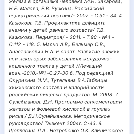
железа в организме человека /И.Н. Захарова,
Н.Е. Малова, Е.В. Ручкина. Российский
педиатрический вестник/- 2007. - С.31 - 34. 4.
Казюкова Т.В. Профилактика дефицита
анемии у детей раннего возраста/ Т.В.
Казюкова. Педиатрия/ - 2011. - Т.90 - №4 -
С.112 - 118. 5. Малко А.В,. Бельмер С.В.,
Анастасьевич Н.А. и соавт. Развитие анемии
при некоторых заболеваниях желудочно-
кишечного тракта у детей //Лечащий
врач.-2010.-№1.-С.27-30 6. Под редакцией
Скурихина И.М., Тутельяна В.А.Таблицы
химического состава и калорийности
российских пищевых продуктов. М. 2008. 7.
Сулсйманова Д.Н. Программа саплементации
железом и фолиевой кислотой в группах
риска./ Д.Н.Сулейманова. Методическое
руководство/ Ташкент 2004г. С-43. 8.
Щеплягина Л.А., Нетребенко О.К. Клиническое