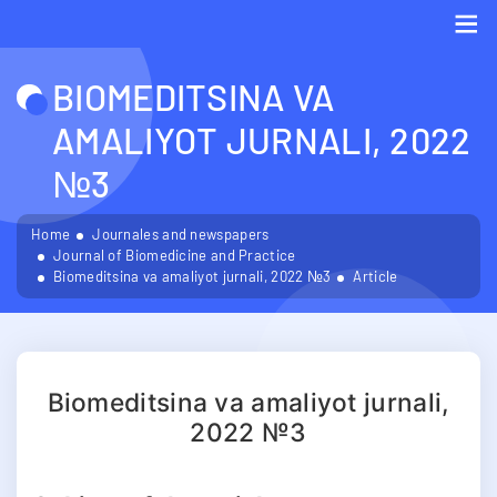
Me
BIOMEDITSINA VA
AMALIYOT JURNALI, 2022
№3
Home
Journales and newspapers
Journal of Biomedicine and Practice
Biomeditsina va amaliyot jurnali, 2022 №3
Article
Biomeditsina va amaliyot jurnali,
2022 №3