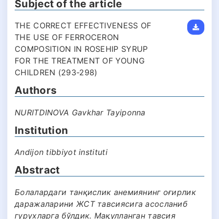
Subject of the article
THE CORRECT EFFECTIVENESS OF
THE USE OF FERROCERON
COMPOSITION IN ROSEHIP SYRUP
FOR THE TREATMENT OF YOUNG
CHILDREN (293-298)
Authors
NURITDINOVA Gavkhar Tayiponna
Institution
Andijon tibbiyot instituti
Abstract
Болалардаги танқислик анемиянинг оғирлик
даражаларини ЖСТ тавсиясига асосланиб
гурухларга бўлдик. Мақулланган тавсия