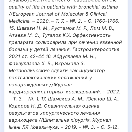
quality of life in patients with bronchial asthma
//European Journal of Molecular & Clinical
Medicine. – 2020. – Т. 7. – №. 2. – С. 1760-1766.
15. Шавази Н. М., Рустамов М. Р., Лим М. В.,
Атаева М. С., Тугалов К.Х. Эффективность
препарата солкосерила при лечении язвенной
болезни у детей лечения. Гастроэнтерология
2021 ст. 42-44 16. Абдуллаева М. Н.,
Файзуллаева Х. Б., Икрамова З.
Метаболические сдвиги как индикатор
постгипоксических осложнений у
новорождённых //Журнал
кардиореспираторных исследований. – 2022.
– Т. 3. – №. 1. 17. Шамсиев А. М., Юсупов Ш. А.,
Кодиров Н. Д. Сравнительная оценка
результатов хирургического лечения
варикоцеле //Шпитальна хірургія. Журнал
імені ЛЯ Ковальчука. – 2019. – №. 3. – С. 5-12.