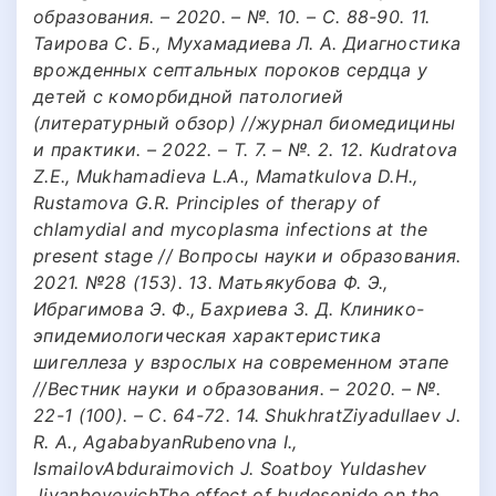
образования. – 2020. – №. 10. – С. 88-90. 11.
Таирова С. Б., Мухамадиева Л. А. Диагностика
врожденных септальных пороков сердца у
детей с коморбидной патологией
(литературный обзор) //журнал биомедицины
и практики. – 2022. – Т. 7. – №. 2. 12. Kudratova
Z.E., Mukhamadieva L.A., Mamatkulova D.H.,
Rustamova G.R. Principles of therapy of
chlamydial and mycoplasma infections at the
present stage // Вопросы науки и образования.
2021. №28 (153). 13. Матьякубова Ф. Э.,
Ибрагимова Э. Ф., Бахриева З. Д. Клинико-
эпидемиологическая характеристика
шигеллеза у взрослых на современном этапе
//Вестник науки и образования. – 2020. – №.
22-1 (100). – С. 64-72. 14. ShukhratZiyadullaev J.
R. A., AgababyanRubenovna I.,
IsmailovAbduraimovich J. Soatboy Yuldashev
JiyanboyevichThe effect of budesonide on the