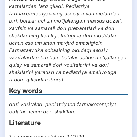
kattalardan farq qiladi. Pediatriya
farmakoterapiyasining asosiy muammolaridan
biri, bolalar uchun mo’ljallangan maxsus dozali,
xavfsiz va samarali dori preparatlari va dori
shakllarining kamligi, ko’pgina dori moddalari
uchun esa umuman mavjud emasligidir.
Farmatsevtika sohasining oldidagi asosiy
vazifalardan biri ham bolalar uchun mo’ljallangan
qulay va samarali dori vositalarini va dori
shakllarini yaratish va pediatriya amaliyotiga
tadbiq qilishdan iborat.
Key words
dori vositalari, pediatriyada farmakoterapiya,
bolalar uchun dori shakllari.
Literature
1. Digoxin oral solution. 17.10.19.