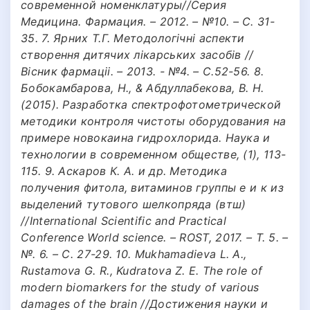
современной номенклатуры//Серия
Медицина. Фармация. – 2012. – №10. – C. 31-
35. 7. Ярних Т.Г. Методологiчнi аспекти
створення дитячих лiкарських засобiв //
Вiсник фармацii. – 2013. - №4. – С.52-56. 8.
Бобокамбарова, Н., & Абдуллабекова, В. Н.
(2015). Разработка спектрофотометрической
методики контроля чистоты оборудования на
примере новокаина гидрохлорида. Наука и
технологии в современном обществе, (1), 113-
115. 9. Аскаров К. А. и др. Методика
получения фитола, витаминов группы е и к из
выделений тутового шелкопряда (втш)
//International Scientific and Practical
Conference World science. – ROST, 2017. – Т. 5. –
№. 6. – С. 27-29. 10. Mukhamadieva L. A.,
Rustamova G. R., Kudratova Z. E. The role of
modern biomarkers for the study of various
damages of the brain //Достижения науки и