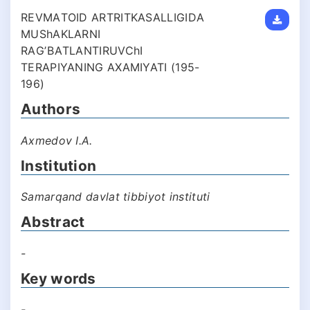
REVMАTOID АRTRITKАSАLLIGIDА
MUShАKLАRNI
RАGʼBАTLАNTIRUVChI
TERАPIYANING АXАMIYATI (195-
196)
Authors
Аxmedov I.A.
Institution
Samarqand davlat tibbiyot instituti
Abstract
-
Key words
-