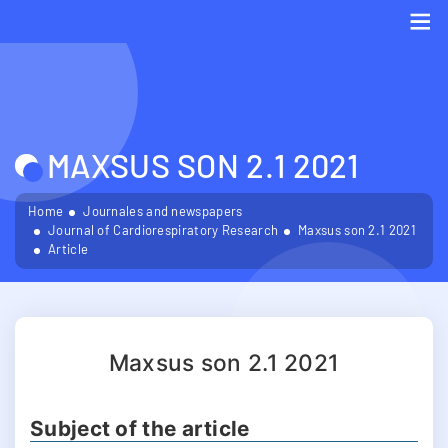
Me
MAXSUS SON 2.1 2021
Home
Journales and newspapers
Journal of Cardiorespiratory Research
Maxsus son 2.1 2021
Article
Maxsus son 2.1 2021
Subject of the article