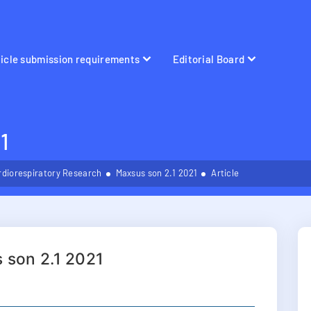
ticle submission requirements
Editorial Board
1
rdiorespiratory Research
Maxsus son 2.1 2021
Article
 son 2.1 2021