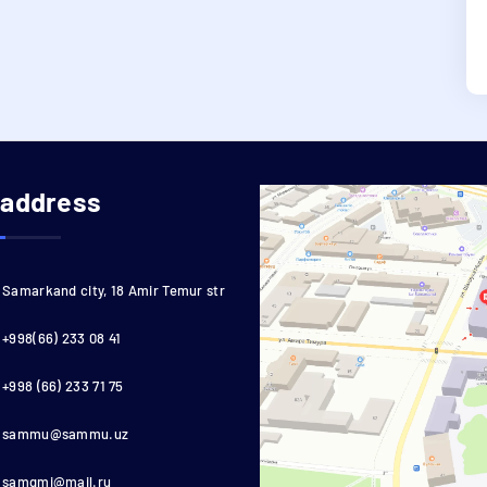
 address
Samarkand city, 18 Amir Temur str
+998(66) 233 08 41
+998 (66) 233 71 75
sammu@sammu.uz
samgmi@mail.ru