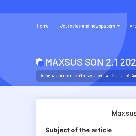
Home
Journales and newspapers
Ar
MAXSUS SON 2.1 202
Home
Journales and newspapers
Journal of Ca
Maxsus
Subject of the article