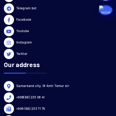
Telegram bot
Facebook
Youtube
Instagram
Twitter
Our address
Samarkand city, 18 Amir Temur str
+998(66) 233 08 41
+998 (66) 233 71 75