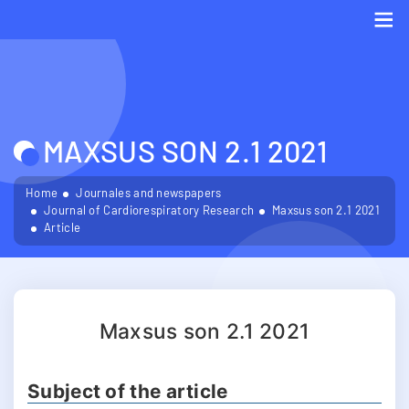
Me
MAXSUS SON 2.1 2021
Home
Journales and newspapers
Journal of Cardiorespiratory Research
Maxsus son 2.1 2021
Article
Maxsus son 2.1 2021
Subject of the article